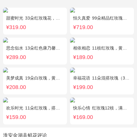
甜蜜时光
33朵红玫瑰花，外围相思梅配花，黑色饰条环绕
恒久真爱
99朵精品红玫瑰，粉色相思梅丰满围边，搭配皇冠、黑色缎带装饰
¥319.00
¥719.00
思念似水
13朵红色康乃馨，5朵粉玫瑰，粉色洋桔梗、红豆、尤加利搭配
相依相恋
11枝红玫瑰，黄莺、满天星适量点缀，另加2只可爱小熊公仔。(小熊以实物为准)
¥289.00
¥189.00
美梦成真
19朵白玫瑰，黄莺绿叶边围
幸福花语
11朵混搭玫瑰（3支红玫瑰、3支粉玫瑰、3支白玫瑰、2支香槟玫瑰），搭配适量黄莺、栀子叶，随机赠送1只可爱小熊。
¥208.00
¥199.00
欢乐时光
11朵红玫瑰，搭配适量红色石竹梅、叶上黄金间插。
快乐心情
红玫瑰12枝，满天星、绿叶丰满
¥159.00
¥169.00
淮安金湖县鲜花评论