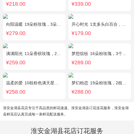
¥218.00
¥339.00
向阳温暖
19朵粉玫瑰，3朵向日葵，绿叶搭配
开心时光
1支多头白百合，3朵粉玫瑰，4朵康乃馨，桔梗、满天星、绿叶混搭
¥279.00
¥179.00
满满阳光
11朵香槟玫瑰，2朵向日葵，1个蓝色绣球，配花、桔梗、绿叶搭配
梦想缤纷
16朵粉玫瑰，3个白色乒乓菊，一个紫色绣球，紫色桔梗、绿叶搭配
¥259.00
¥289.00
温柔的爱
10枝粉色满天星，1条灯带
梦幻粉恋
19朵粉玫瑰，2枝白色香水百合、尤加利叶搭配
¥258.00
¥288.00
淮安金湖县花店专注于高品质的鲜花速递、淮安金湖县订花送花服务，淮安金湖
县鲜花店认真完成每一束鲜花配送服务。
淮安金湖县花店订花服务