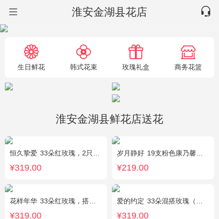
淮安金湖县花店
生日鲜花
韩式花束
玫瑰礼盒
商务花篮
淮安金湖县鲜花店送花
恒久挚爱
33朵红玫瑰，2只可爱小熊，相思豆搭配
岁月静好
19支粉色康乃馨，1枝白色多头百合，搭配满天星、黄莺装饰。
¥319.00
¥219.00
花样年华
33朵红玫瑰，搭配适量石竹梅外围。
爱的约定
33朵混搭玫瑰（粉戴安娜，香槟玫瑰，红玫瑰），相思梅、绿叶搭配
¥319.00
¥319.00