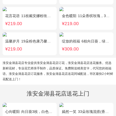
花言花语
11枝戴安娜粉玫瑰，2枝多头白百合，白色相思梅、栀子叶搭配
金色暖阳
11朵香槟玫瑰，3朵向日葵，桔梗、满天星混搭
¥219.00
¥219.00
温馨岁月
19朵粉色康乃馨，粉色满天星搭配
绽放的祝福
6枝向日葵，绿色桔梗、尤加利搭配
¥219.00
¥309.00
淮安金湖县花店专业提供淮安金湖县花店订花，淮安金湖县花店送花服务。优选
新鲜花材，专业花艺师亲手制作，品质保证。免费附送精美贺卡，代写您的祝福
语。淮安金湖县花店订花服务，淮安金湖县花店送花同城配送，市区最快2小时鲜
花配送上门！
淮安金湖县花店送花上门
心向暖阳
向日葵3枝，白色洋桔梗0.5扎，绿色小雏菊2枝，雪柳0.1扎
嫣然一笑
33朵玫瑰混搭(香槟玫瑰+红玫瑰)，桔梗、配花、绿叶