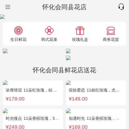
怀化会同县花店
生日鲜花
韩式花束
玫瑰礼盒
商务花篮
怀化会同县鲜花店送花
浓厚情谊
11朵红玫瑰，桔梗、红豆、绿叶搭配
缤纷爱恋
11枝红玫瑰，尤加利叶搭配
¥179.00
¥149.00
时光慢点
11朵香槟玫瑰，3朵向日葵，1个蓝色绣球，桔梗、绿叶搭配
知遇时光
11朵香槟玫瑰，白桔梗、尤加利、满天星间插
¥249.00
¥169.00