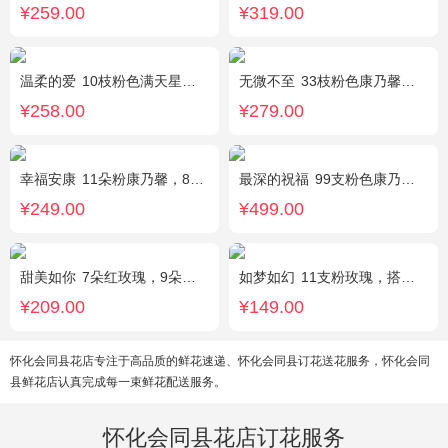
¥259.00
¥319.00
温柔的爱
10枝粉色满天星，1条灯带
无微不至
33枝粉色康乃馨，石竹梅围绕
¥258.00
¥279.00
幸福安康
11朵粉康乃馨，8朵粉玫瑰，搭配相思梅、黄莺穿插点缀。
最深的祝福
99支粉色康乃馨，搭配绿叶、黄莺。
¥249.00
¥499.00
甜美如你
7朵红玫瑰，9朵戴安娜粉玫瑰，白色满天星丰满间插，尤加利搭配
如梦如幻
11支粉玫瑰，搭配红豆点缀。
¥209.00
¥149.00
怀化会同县花店专注于高品质的鲜花速递、怀化会同县订花送花服务，怀化会同
县鲜花店认真完成每一束鲜花配送服务。
怀化会同县花店订花服务