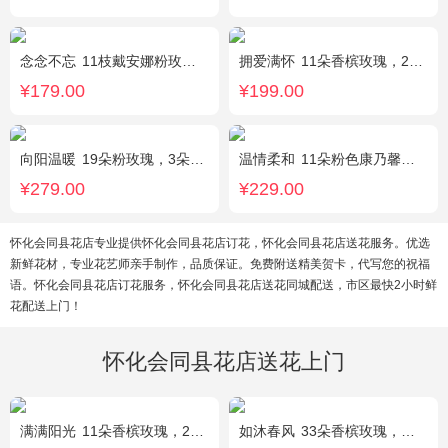
念念不忘
11枝戴安娜粉玫瑰，1枝多头百合，满天星、栀子叶
拥爱满怀
11朵香槟玫瑰，2支多头白百合，绿叶搭配
¥179.00
¥199.00
向阳温暖
19朵粉玫瑰，3朵向日葵，绿叶搭配
温情柔和
11朵粉色康乃馨，8朵粉玫瑰，搭配桔梗
¥279.00
¥229.00
怀化会同县花店专业提供怀化会同县花店订花，怀化会同县花店送花服务。优选
新鲜花材，专业花艺师亲手制作，品质保证。免费附送精美贺卡，代写您的祝福
语。怀化会同县花店订花服务，怀化会同县花店送花同城配送，市区最快2小时鲜
花配送上门！
怀化会同县花店送花上门
满满阳光
11朵香槟玫瑰，2朵向日葵，1个蓝色绣球，配花、桔梗、绿叶搭配
如沐春风
33朵香槟玫瑰，绿叶搭配