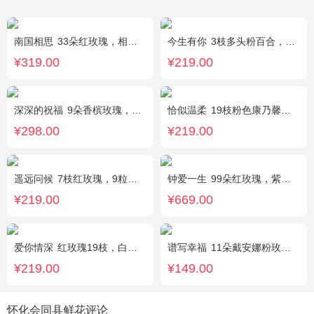
南国相思
33朵红玫瑰，相思梅丰满围边
今生有你
3枝多头粉百合，5枝红玫瑰，点缀情人草叶材作成精美的 花瓶花插
¥319.00
¥219.00
深深的祝福
9朵香槟玫瑰，3支向日葵、香槟色桔梗、洋甘菊、尤加利
恰似温柔
19枝粉色康乃馨，搭配适量情人草、尤加利叶
¥298.00
¥219.00
遥远问候
7枝红玫瑰，9粒巧克力，2只可爱小熊，满天星、绿叶周围点缀；巧克力选择高端品牌（德芙、金莎、费列罗等），具体以当地市场为准，小熊以实物为准。
钟爱一生
99朵红玫瑰，紫色勿忘我围边
¥219.00
¥669.00
爱你情深
红玫瑰19枝，白色相思梅、栀子叶搭配
谱写幸福
11朵戴安娜粉玫瑰，搭配适量情人草装饰
¥219.00
¥149.00
怀化会同县鲜花评论