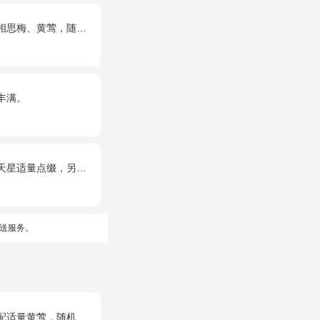
黄莺，随机赠送一对小熊。
丰满。
只可爱小熊公仔。(小熊以实物为准)
送服务。
莺，随机赠送1只可爱小熊。