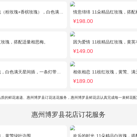
（粉玫瑰+香槟玫瑰），白色满天星环绕
情意绵绵
11朵精品红玫瑰，搭配相思梅、
¥198.00
红玫瑰，搭配适量相思梅。
因为爱情
11枝精品红玫瑰，黄英
¥149.00
满天星间插，一条灯带，一对小熊、黄莺或尤加利叶搭配
相依相恋
11枝红玫瑰，黄莺、满天星适量点缀，另加2
¥189.00
品质的鲜花速递、惠州博罗县订花送花服务，惠州博罗县鲜花店认真完成每一束鲜花配
惠州博罗县花店订花服务
瑰，黄莺绿叶边围
欢乐的时光
11朵精品白玫瑰，搭配适量黄