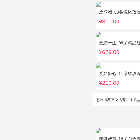
欢乐颂
33朵混搭玫瑰
¥319.00
爱恋一生
99朵精品
¥679.00
爱如倾心
11朵红玫瑰，白色
¥219.00
惠州博罗县花店专注于高
美梦成真
19朵白玫