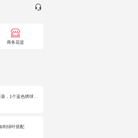
商务花篮
蓝色绣球，桔梗、绿叶搭配
加利绿叶搭配