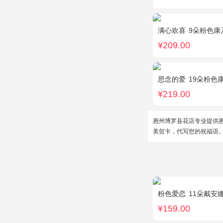
满心欢喜
9朵粉色康乃
¥209.00
思念的爱
19朵粉色
¥219.00
惠州博罗县花店专业提供
美贺卡，代写您的祝福语
粉色爱恋
11朵戴安
¥159.00