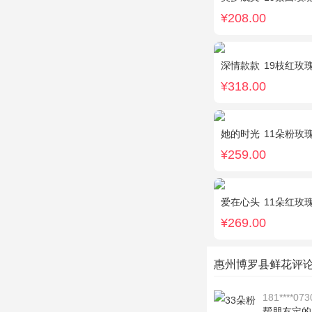
¥208.00
深情款款
19枝红玫瑰，3
¥318.00
她的时光
11朵粉玫
¥259.00
爱在心头
11朵红玫瑰
¥269.00
惠州博罗县鲜花评
181****073
帮朋友定的