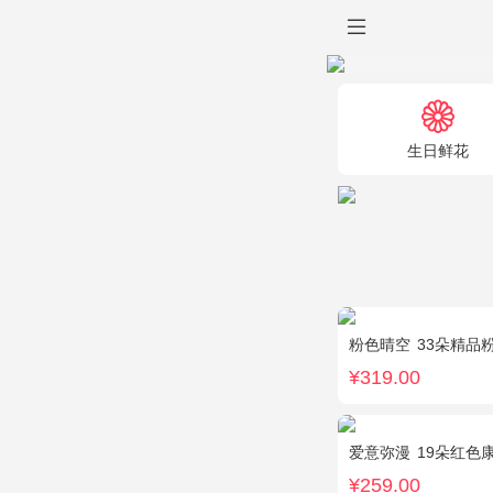
生日鲜花
粉色晴空
33朵精品
¥319.00
爱意弥漫
19朵红色康
¥259.00