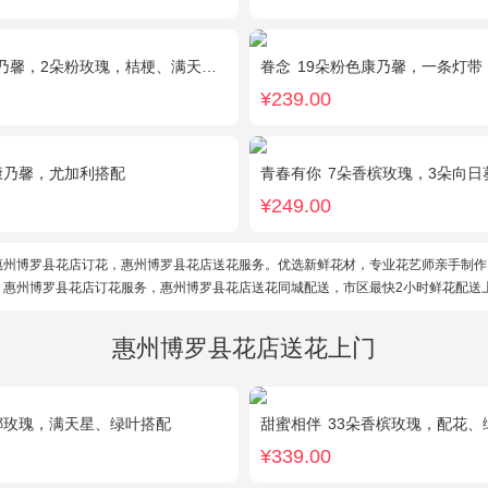
馨，2朵粉玫瑰，桔梗、满天星、绿叶搭配
眷念
19朵粉色康乃馨，一条灯带
¥239.00
康乃馨，尤加利搭配
青春有你
7朵香槟玫瑰，3朵向日葵，一个绣
¥249.00
惠州博罗县花店订花，惠州博罗县花店送花服务。优选新鲜花材，专业花艺师亲手制作
。惠州博罗县花店订花服务，惠州博罗县花店送花同城配送，市区最快2小时鲜花配送
惠州博罗县花店送花上门
娜玫瑰，满天星、绿叶搭配
甜蜜相伴
33朵香槟玫瑰，配花、
¥339.00