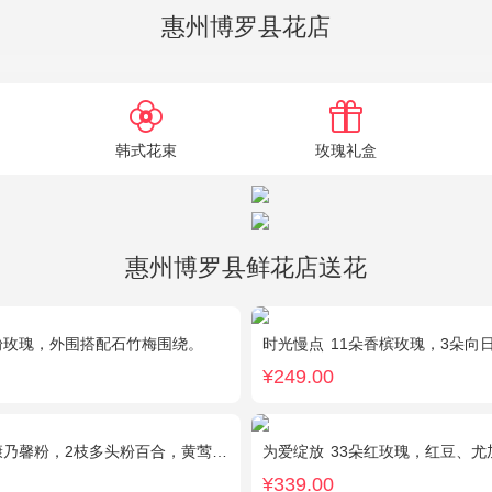
惠州博罗县花店
韩式花束
玫瑰礼盒
惠州博罗县鲜花店送花
粉玫瑰，外围搭配石竹梅围绕。
时光慢点
11朵香槟玫瑰，3朵向日葵，1个
¥249.00
乃馨粉，2枝多头粉百合，黄莺、石竹梅搭配
为爱绽放
33朵红玫瑰，红豆、尤
¥339.00