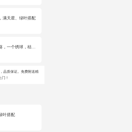
，满天星、绿叶搭配
球，桔梗、配花、配草搭配
，品质保证。免费附送精
上门！
绿叶搭配