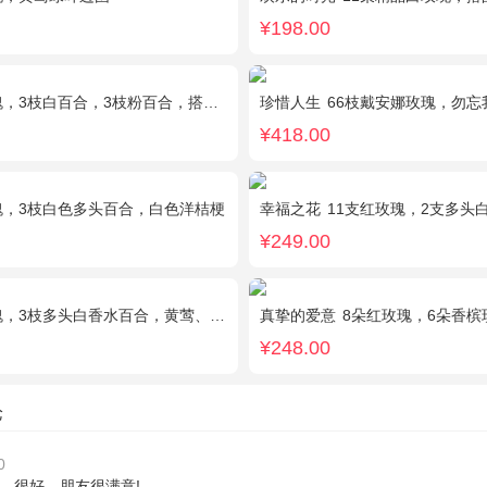
¥198.00
枝白百合，3枝粉百合，搭配满天星，绿叶等配材
珍惜人生
66枝戴安娜玫瑰，勿忘
¥418.00
瑰，3枝白色多头百合，白色洋桔梗
幸福之花
11支红玫瑰，2支多头
¥249.00
，3枝多头白香水百合，黄莺、绿叶搭配
真挚的爱意
8朵红玫瑰，6朵香槟玫瑰，
¥248.00
论
0
，很好，朋友很满意!