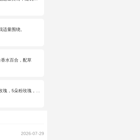
我适量围绕。
白香水百合，配草
5朵粉玫瑰，叶上黄金点缀。
2026-07-29