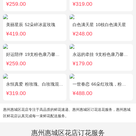
¥259.00
¥319.00
美丽星辰
52朵碎冰蓝玫瑰
白色满天星
10枝白色满天星
¥419.00
¥248.00
好运陪伴
19支粉色康乃馨，3支多头香水百合，搭配满天星、黄莺装饰。
永远的牵挂
9支粉色康乃馨，1支多头白百合，搭配黄莺、满天星。
¥259.00
¥179.00
永恒真爱
粉玫瑰、白玫瑰混搭，共33朵，桔梗、尤加利搭配
一世眷恋
66朵红玫瑰，粉色石竹梅外围丰满围边，黑色丝带搭配
¥319.00
¥488.00
惠州惠城区花店专注于高品质的鲜花速递、惠州惠城区订花送花服务，惠州惠城
区鲜花店认真完成每一束鲜花配送服务。
惠州惠城区花店订花服务