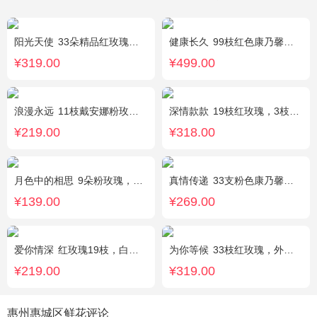
阳光天使
33朵精品红玫瑰，外围搭配适量红色、粉色、白色石竹梅。
健康长久
99枝红色康乃馨，满天星丰满围绕。
¥319.00
¥499.00
浪漫永远
11枝戴安娜粉玫瑰，1枝浅蓝色绣球，浅紫洋桔梗、栀子叶搭配
深情款款
19枝红玫瑰，3枝白百合，3枝粉百合，搭配满天星，绿叶等配材
¥219.00
¥318.00
月色中的相思
9朵粉玫瑰，配满天星，绿叶
真情传递
33支粉色康乃馨，搭配黄莺、满天星。
¥139.00
¥269.00
爱你情深
红玫瑰19枝，白色相思梅、栀子叶搭配
为你等候
33枝红玫瑰，外围满天星和黄莺，随机赠送两只公仔
¥219.00
¥319.00
惠州惠城区鲜花评论