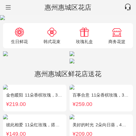
惠州惠城区花店
生日鲜花
韩式花束
玫瑰礼盒
商务花篮
惠州惠城区鲜花店送花
金色暖阳
11朵香槟玫瑰，3朵向日葵，桔梗、满天星混搭
百事合意
11朵香槟玫瑰，3枝多头白百合，黄莺搭配
¥219.00
¥259.00
彼此相爱
11朵红玫瑰，搭配适量满天星、叶上黄金。
美好的时光
2朵向日葵，4朵香槟玫瑰，2朵碎冰蓝玫瑰，桔梗、配花、配草搭配
¥149.00
¥209.00