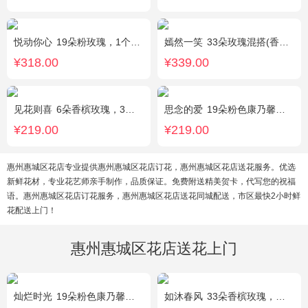
悦动你心
19朵粉玫瑰，1个粉色绣球，2个白色乒乓菊，粉色桔梗、尤加利间插丰满
嫣然一笑
33朵玫瑰混搭(香槟玫瑰+红玫瑰)，桔梗、配花、绿叶
¥318.00
¥339.00
见花则喜
6朵香槟玫瑰，3朵向日葵，桔梗、绿叶搭配
思念的爱
19朵粉色康乃馨，尤加利搭配
¥219.00
¥219.00
惠州惠城区花店专业提供惠州惠城区花店订花，惠州惠城区花店送花服务。优选
新鲜花材，专业花艺师亲手制作，品质保证。免费附送精美贺卡，代写您的祝福
语。惠州惠城区花店订花服务，惠州惠城区花店送花同城配送，市区最快2小时鲜
花配送上门！
惠州惠城区花店送花上门
灿烂时光
19朵粉色康乃馨，2支多头粉百合，桔梗、黄莺搭配
如沐春风
33朵香槟玫瑰，绿叶搭配