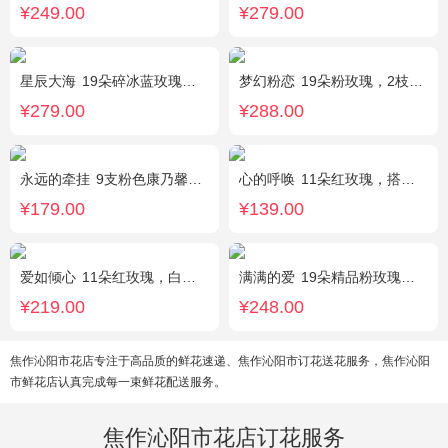
¥249.00
¥279.00
星辰大海
19朵碎冰蓝玫瑰，尤加利绿叶搭配
梦幻粉恋
19朵粉玫瑰，2枝白色香水百合、尤加利叶搭配
¥279.00
¥288.00
永远的牵挂
9支粉色康乃馨，1支多头白百合，搭配黄莺、满天星。
心的呼唤
11朵红玫瑰，搭配适量黄莺间插。
¥179.00
¥139.00
爱如倾心
11朵红玫瑰，白色满天星间插，一条灯带，一对小熊、黄莺或尤加利叶搭配
满满的爱
19朵精品粉玫瑰，搭配适量紫色勿忘我间插。
¥219.00
¥248.00
焦作沁阳市花店专注于高品质的鲜花速递、焦作沁阳市订花送花服务，焦作沁阳
市鲜花店认真完成每一束鲜花配送服务。
焦作沁阳市花店订花服务