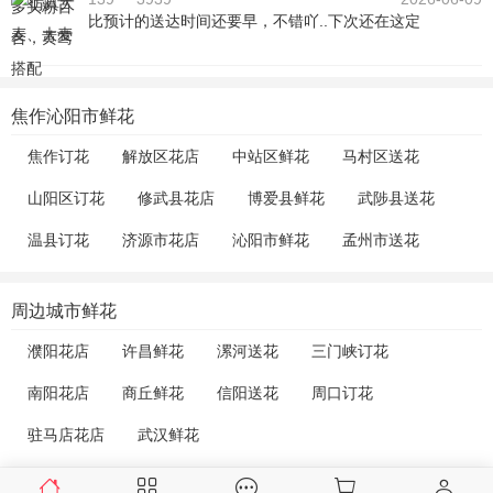
比预计的送达时间还要早，不错吖..下次还在这定
焦作沁阳市鲜花
焦作订花
解放区花店
中站区鲜花
马村区送花
山阳区订花
修武县花店
博爱县鲜花
武陟县送花
温县订花
济源市花店
沁阳市鲜花
孟州市送花
周边城市鲜花
濮阳花店
许昌鲜花
漯河送花
三门峡订花
南阳花店
商丘鲜花
信阳送花
周口订花
驻马店花店
武汉鲜花