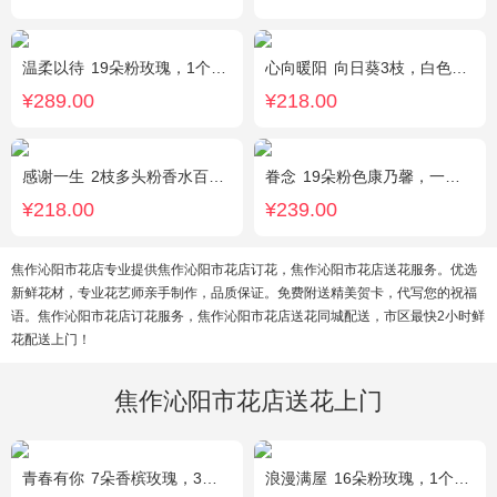
温柔以待
19朵粉玫瑰，1个粉色绣球，1枝多头白百合，桔梗、满天星、绿叶搭配
心向暖阳
向日葵3枝，白色洋桔梗0.5扎，绿色小雏菊2枝，雪柳0.1扎
¥289.00
¥218.00
感谢一生
2枝多头粉香水百合，11枝粉康乃馨，满天星+绿叶适量。
眷念
19朵粉色康乃馨，一条灯带，满天星、绿叶搭配
¥218.00
¥239.00
焦作沁阳市花店专业提供焦作沁阳市花店订花，焦作沁阳市花店送花服务。优选
新鲜花材，专业花艺师亲手制作，品质保证。免费附送精美贺卡，代写您的祝福
语。焦作沁阳市花店订花服务，焦作沁阳市花店送花同城配送，市区最快2小时鲜
花配送上门！
焦作沁阳市花店送花上门
青春有你
7朵香槟玫瑰，3朵向日葵，一个绣球，桔梗、配花、配草搭配
浪漫满屋
16朵粉玫瑰，1个粉色绣球，3个乒乓菊，桔梗、绿叶搭配