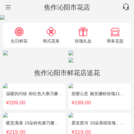
焦作沁阳市花店
生日鲜花
韩式花束
玫瑰礼盒
商务花篮
焦作沁阳市鲜花店送花
温暖的问候
粉红色大康乃馨8枝，粉色玫瑰6枝，点缀适量黄莺、深山樱和绿叶。
甜蜜心意
戴安娜粉玫瑰11枝，浅紫勿忘我、尤加利搭配
¥209.00
¥199.00
暖意满满
19朵粉色康乃馨，搭配相思梅、黄莺穿插点缀。
爱若星河
33朵香槟玫瑰，白色满天星点缀
¥219.00
¥319.00