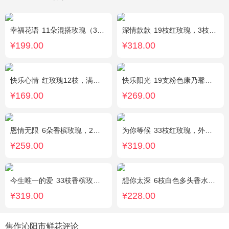
幸福花语
11朵混搭玫瑰（3支红玫瑰、3支粉玫瑰、3支白玫瑰、2支香槟玫瑰），搭配适量黄莺、栀子叶，随机赠送1只可爱小熊。
深情款款
19枝红玫瑰，3枝白百合，3枝粉百合，搭配满天星，绿叶等配材
¥199.00
¥318.00
快乐心情
红玫瑰12枝，满天星、绿叶丰满
快乐阳光
19支粉色康乃馨，3支多头白百合，绿叶、黄莺点缀。
¥169.00
¥269.00
恩情无限
6朵香槟玫瑰，2枝向日葵，蓝色绣球，绿色桔梗、绿叶搭配
为你等候
33枝红玫瑰，外围满天星和黄莺，随机赠送两只公仔
¥259.00
¥319.00
今生唯一的爱
33枝香槟玫瑰，黄莺、满天星丰满，随机赠送2只小熊。
想你太深
6枝白色多头香水百合，黄莺、勿忘我搭配。
¥319.00
¥228.00
焦作沁阳市鲜花评论