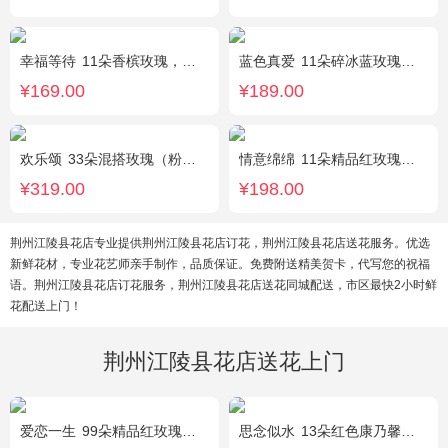
幸福等待
11朵香槟玫瑰，桔梗、满天星、绿叶搭配
蓝色真爱
11朵碎冰蓝玫瑰，尤加利绿叶搭配
¥169.00
¥189.00
欢乐颂
33朵混搭玫瑰（粉玫瑰+香槟玫瑰），白色满天星环绕
情意绵绵
11朵精品红玫瑰，搭配相思梅、黄莺，随机赠送一对小熊。
¥319.00
¥198.00
荆州江陵县花店专业提供荆州江陵县花店订花，荆州江陵县花店送花服务。优选
新鲜花材，专业花艺师亲手制作，品质保证。免费附送精美贺卡，代写您的祝福
语。荆州江陵县花店订花服务，荆州江陵县花店送花同城配送，市区最快2小时鲜
花配送上门！
荆州江陵县花店送花上门
爱恋一生
99朵精品红玫瑰，搭配适量相思梅。
思念似水
13朵红色康乃馨，5朵粉玫瑰，粉色洋桔梗、红豆、尤加利搭配