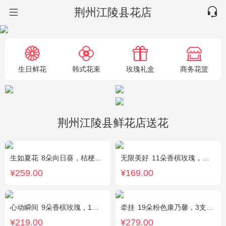
荆州江陵县花店
生日鲜花
韩式花束
玫瑰礼盒
商务花篮
荆州江陵县鲜花店送花
生如夏花
8朵向日葵，桔梗、红豆、绿叶搭配
无限美好
11朵香槟玫瑰，桔梗、小花、绿叶搭配
¥259.00
¥169.00
心动瞬间
9朵香槟玫瑰，1个蓝色绣球，1支多头白百合，桔梗、绿叶搭配
牵挂
19朵粉色康乃馨，3支多头粉百合，黄莺搭配
¥219.00
¥279.00