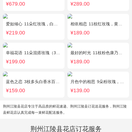
¥679.00
¥289.00
爱如倾心
11朵红玫瑰，白色满天星间插，一条灯带，一对小熊、黄莺或尤加利叶搭配
相依相恋
11枝红玫瑰，黄莺、满天星适量点缀，另加2只可爱小熊公仔。(小熊以实物为准)
¥219.00
¥189.00
幸福花语
11朵混搭玫瑰（3支红玫瑰、3支粉玫瑰、3支白玫瑰、2支香槟玫瑰），搭配适量黄莺、栀子叶，随机赠送1只可爱小熊。
最好的时光
11枝粉色康乃馨，2枝粉色多头香水百合，栀子叶适量
¥199.00
¥189.00
蓝色之恋
3枝多头白香水百合，情人草丰满，绿叶。
月色中的相思
9朵粉玫瑰，配满天星，绿叶
¥159.00
¥139.00
荆州江陵县花店专注于高品质的鲜花速递、荆州江陵县订花送花服务，荆州江陵
县鲜花店认真完成每一束鲜花配送服务。
荆州江陵县花店订花服务