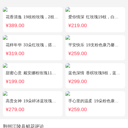
花香清逸
19枝粉玫瑰，2枝粉色乒乓菊，1枝粉色绣球，银叶菊，粉色满天星，绿叶搭配
爱你情深
红玫瑰19枝，白色相思梅、栀子叶搭配
¥389.00
¥219.00
花样年华
33朵红玫瑰，搭配适量石竹梅外围。
平安快乐
19支粉色康乃馨，2支白色多头百合，搭配适量叶上黄金。
¥319.00
¥259.00
甜蜜心意
戴安娜粉玫瑰11枝，浅紫勿忘我、尤加利搭配
蓝色深情
香槟玫瑰9枝，蓝绣球1枝，向日葵3枝，白色洋桔梗、大叶尤加利搭配
¥199.00
¥299.00
高贵女神
19朵碎冰蓝玫瑰，绿叶搭配
手心里的温柔
19朵粉色康乃馨，5朵粉玫瑰，绿叶搭配
¥279.00
¥259.00
荆州江陵县鲜花评论