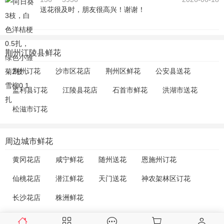
送花很及时，朋友很高兴！谢谢！
荆州江陵县鲜花
荆州订花
沙市区花店
荆州区鲜花
公安县送花
监利县订花
江陵县花店
石首市鲜花
洪湖市送花
松滋市订花
周边城市鲜花
黄冈花店
咸宁鲜花
随州送花
恩施州订花
仙桃花店
潜江鲜花
天门送花
神农架林区订花
长沙花店
株洲鲜花