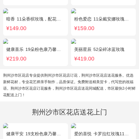
暗香
11朵香槟玫瑰，配花、绿叶搭配
粉色爱恋
11朵戴安娜玫瑰，满天星、绿叶搭配
¥149.00
¥159.00
健康喜乐
19朵粉色康乃馨，满天星、绿叶搭配
美丽星辰
52朵碎冰蓝玫瑰
¥219.00
¥419.00
荆州沙市区花店专业提供荆州沙市区花店订花，荆州沙市区花店送花服务。优选
新鲜花材，专业花艺师亲手制作，品质保证。免费附送精美贺卡，代写您的祝福
语。荆州沙市区花店订花服务，荆州沙市区花店送花同城配送，市区最快2小时鲜
花配送上门！
荆州沙市区花店送花上门
健康平安
19支粉色康乃馨，1支香水百合，搭配适量石竹梅、黄莺。
爱的喜悦
卡罗拉红玫瑰11枝、白色满天星、尤加利搭配