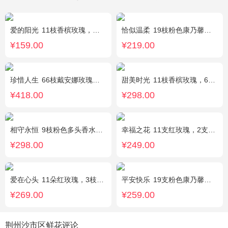
爱的阳光
11枝香槟玫瑰，间插白色满天星、白色桔梗、尤加利叶
恰似温柔
19枝粉色康乃馨，搭配适量情人草、尤加利叶
¥159.00
¥219.00
珍惜人生
66枝戴安娜玫瑰，勿忘我适量围绕。
甜美时光
11枝香槟玫瑰，6枝多头白百合，搭配适量尤加利叶装饰
¥418.00
¥298.00
相守永恒
9枝粉色多头香水百合，黄莺点缀，搭配剑叶。
幸福之花
11支红玫瑰，2支多头白香水百合，配草
¥298.00
¥249.00
爱在心头
11朵红玫瑰，3枝多头白香水百合，黄莺、绿叶搭配
平安快乐
19支粉色康乃馨，2支白色多头百合，搭配适量叶上黄金。
¥269.00
¥259.00
荆州沙市区鲜花评论