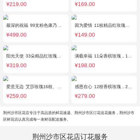
¥219.00
¥169.00
最深的祝福
99支粉色康乃馨，搭配绿叶、黄莺。
因为爱情
11枝精品红玫瑰，黄英丰满。
¥499.00
¥149.00
阳光天使
33朵精品红玫瑰，外围搭配适量红色、粉色、白色石竹梅。
满载幸福
11朵香槟玫瑰，1支白色多头香水百合，搭配桔梗、黄莺。
¥319.00
¥198.00
爱意无边
艾莎玫瑰16枝、白色洋桔梗5枝、尤加利10枝
感恩在心
12枝香槟玫瑰，2枝向日葵，搭配白色满天星、尤加利叶
¥259.00
¥279.00
荆州沙市区花店专注于高品质的鲜花速递、荆州沙市区订花送花服务，荆州沙市
区鲜花店认真完成每一束鲜花配送服务。
荆州沙市区花店订花服务