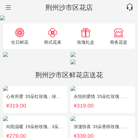
荆州沙市区花店
生日鲜花
韩式花束
玫瑰礼盒
商务花篮
荆州沙市区鲜花店送花
心有所爱
33朵红玫瑰，绿叶搭配
永恒的爱情
33朵红玫瑰，满天星、绿叶搭配
¥319.00
¥319.00
向阳温暖
19朵粉玫瑰，3朵向日葵，绿叶搭配
浪漫惊喜
33朵香槟玫瑰，白桔梗、尤加利间插
¥279.00
¥339.00