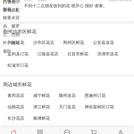
不到十二点朋友收到的花 很开心 很好 谢谢。
荆州沙市区鲜花
荆州订花
沙市区花店
荆州区鲜花
公安县送花
监利县订花
江陵县花店
石首市鲜花
洪湖市送花
松滋市订花
周边城市鲜花
黄冈花店
咸宁鲜花
随州送花
恩施州订花
仙桃花店
潜江鲜花
天门送花
神农架林区订花
长沙花店
株洲鲜花