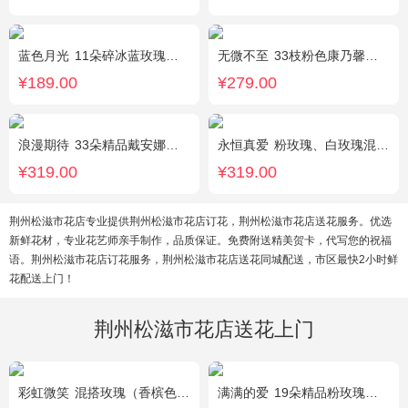
蓝色月光
11朵碎冰蓝玫瑰，满天星搭配
无微不至
33枝粉色康乃馨，石竹梅围绕
¥189.00
¥279.00
浪漫期待
33朵精品戴安娜粉玫瑰，叶上黄金适量搭配。
永恒真爱
粉玫瑰、白玫瑰混搭，共33朵，桔梗、尤加利搭配
¥319.00
¥319.00
荆州松滋市花店专业提供荆州松滋市花店订花，荆州松滋市花店送花服务。优选
新鲜花材，专业花艺师亲手制作，品质保证。免费附送精美贺卡，代写您的祝福
语。荆州松滋市花店订花服务，荆州松滋市花店送花同城配送，市区最快2小时鲜
花配送上门！
荆州松滋市花店送花上门
彩虹微笑
混搭玫瑰（香槟色，紫色，白色，戴安娜粉色）共52朵，相思梅、桔梗配花
满满的爱
19朵精品粉玫瑰，搭配适量紫色勿忘我间插。