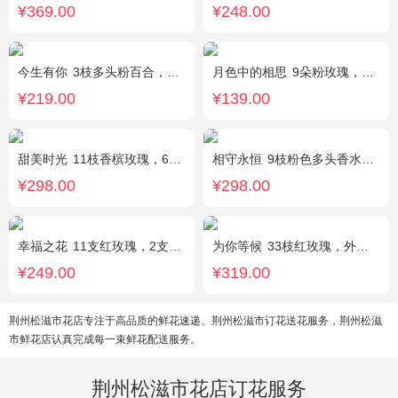
¥369.00
¥248.00
今生有你
3枝多头粉百合，5枝红玫瑰，点缀情人草叶材作成精美的 花瓶花插
月色中的相思
9朵粉玫瑰，配满天星，绿叶
¥219.00
¥139.00
甜美时光
11枝香槟玫瑰，6枝多头白百合，搭配适量尤加利叶装饰
相守永恒
9枝粉色多头香水百合，黄莺点缀，搭配剑叶。
¥298.00
¥298.00
幸福之花
11支红玫瑰，2支多头白香水百合，配草
为你等候
33枝红玫瑰，外围满天星和黄莺，随机赠送两只公仔
¥249.00
¥319.00
荆州松滋市花店专注于高品质的鲜花速递、荆州松滋市订花送花服务，荆州松滋
市鲜花店认真完成每一束鲜花配送服务。
荆州松滋市花店订花服务