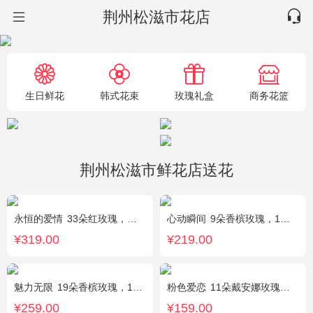
荆州松滋市花店
生日鲜花
韩式花束
玫瑰礼盒
商务花篮
荆州松滋市鲜花店送花
永恒的爱情
33朵红玫瑰，满天星、绿叶搭配
心动瞬间
9朵香槟玫瑰，1个蓝色绣球，1支多头白百合，桔梗、绿叶搭配
¥319.00
¥219.00
魅力无限
19朵香槟玫瑰，1枝多头白百合，桔梗、小花、绿叶搭配
粉色爱恋
11朵戴安娜玫瑰，满天星、绿叶搭配
¥259.00
¥159.00