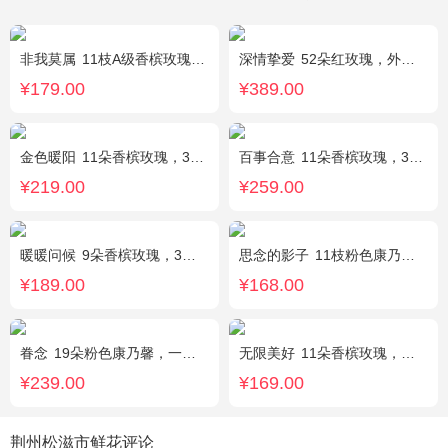
非我莫属
11枝A级香槟玫瑰，间插黄英、满天星，另加2只可爱小熊公仔（小熊以实物为准）。
深情挚爱
52朵红玫瑰，外围相思梅
¥179.00
¥389.00
金色暖阳
11朵香槟玫瑰，3朵向日葵，桔梗、满天星混搭
百事合意
11朵香槟玫瑰，3枝多头白百合，黄莺搭配
¥219.00
¥259.00
暖暖问候
9朵香槟玫瑰，3朵向日葵，满天星、绿叶搭配
思念的影子
11枝粉色康乃馨，黄莺、勿忘我间插点缀
¥189.00
¥168.00
眷念
19朵粉色康乃馨，一条灯带，满天星、绿叶搭配
无限美好
11朵香槟玫瑰，桔梗、小花、绿叶搭配
¥239.00
¥169.00
荆州松滋市鲜花评论