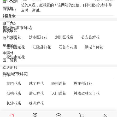
总的来说，挺满意的！该网站的短信、邮件通知的都非常
及时，谢谢。
荆州松滋市鲜花
荆州送花
沙市区订花
荆州区花店
公安县鲜花
监利县送花
江陵县订花
石首市花店
洪湖市鲜花
松滋市送花
周边城市鲜花
黄冈花店
咸宁鲜花
随州送花
恩施州订花
仙桃花店
潜江鲜花
天门送花
神农架林区订花
长沙花店
株洲鲜花