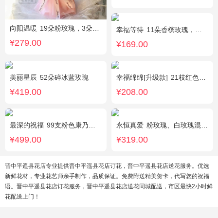
向阳温暖
19朵粉玫瑰，3朵向日葵，绿叶搭配
幸福等待
11朵香槟玫瑰，桔梗、满天星、绿叶搭配
¥279.00
¥169.00
美丽星辰
52朵碎冰蓝玫瑰
幸福绵绵[升级款]
21枝红色康乃馨，加拿大黄莺，满天星间插丰满
¥419.00
¥208.00
最深的祝福
99支粉色康乃馨，搭配绿叶、黄莺。
永恒真爱
粉玫瑰、白玫瑰混搭，共33朵，桔梗、尤加利搭配
¥499.00
¥319.00
晋中平遥县花店专业提供晋中平遥县花店订花，晋中平遥县花店送花服务。优选
新鲜花材，专业花艺师亲手制作，品质保证。免费附送精美贺卡，代写您的祝福
语。晋中平遥县花店订花服务，晋中平遥县花店送花同城配送，市区最快2小时鲜
花配送上门！