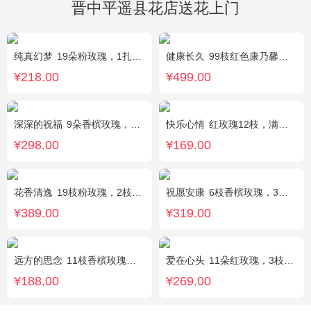
晋中平遥县花店送花上门
纯真幻梦
19朵粉玫瑰，1扎满天星间插丰满
健康长久
99枝红色康乃馨，满天星丰满围绕。
¥218.00
¥499.00
深深的祝福
9朵香槟玫瑰，3支向日葵、香槟色桔梗、洋甘菊、尤加利
快乐心情
红玫瑰12枝，满天星、绿叶丰满
¥298.00
¥169.00
花香清逸
19枝粉玫瑰，2枝粉色乒乓菊，1枝粉色绣球，银叶菊，粉色满天星，绿叶搭配
祝愿安康
6枝香槟玫瑰，3枝向日葵，2枝多头白色百合
¥389.00
¥319.00
远方的思念
11枝香槟玫瑰单独包装，绿叶丰满。
爱在心头
11朵红玫瑰，3枝多头白香水百合，黄莺、绿叶搭配
¥188.00
¥269.00