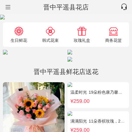
晋中平遥县花店
生日鲜花
韩式花束
玫瑰礼盒
商务花篮
晋中平遥县鲜花店送花
温柔时光
19朵粉色康乃馨，2支多头粉百合，黄莺搭配
¥259.00
满满阳光
11朵香槟玫瑰，2朵向日葵，1个蓝色绣球，配花、桔梗、绿叶搭配
¥259.00