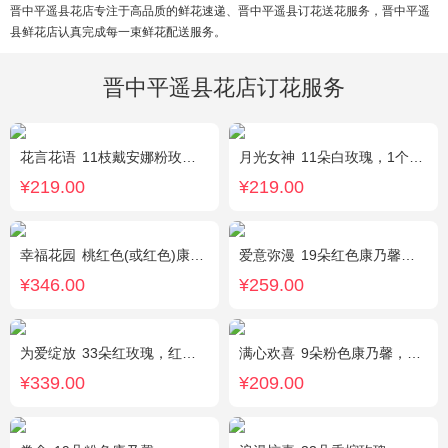
晋中平遥县花店专注于高品质的鲜花速递、晋中平遥县订花送花服务，晋中平遥
县鲜花店认真完成每一束鲜花配送服务。
晋中平遥县花店订花服务
花言花语
11枝戴安娜粉玫瑰，2枝多头白百合，白色相思梅、栀子叶搭配
月光女神
11朵白玫瑰，1个蓝色绣球，桔梗搭配
¥219.00
¥219.00
幸福花园
桃红色(或红色)康乃馨18枝，桃红色(或红色)玫瑰18枝，粉色康乃馨12枝，粉色多头小康乃馨9枝，点缀适量绿叶、叶上黄金等。
爱意弥漫
19朵红色康乃馨粉，2枝多头粉百合，黄莺、石竹梅搭配
¥346.00
¥259.00
为爱绽放
33朵红玫瑰，红豆、尤加利绿叶搭配
满心欢喜
9朵粉色康乃馨，2朵粉玫瑰，桔梗、满天星、绿叶搭配
¥339.00
¥209.00