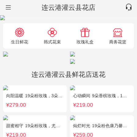
连云港灌云县花店
生日鲜花
韩式花束
玫瑰礼盒
商务花篮
连云港灌云县鲜花店送花
向阳温暖
19朵粉玫瑰，3朵向日葵，绿叶搭配
心动瞬间
9朵香槟玫瑰，1个蓝色绣球，1支多头白百合，桔梗、绿叶搭配
¥279.00
¥219.00
甜蜜相守
19朵粉玫瑰，尤加利、小花搭配
灿烂时光
19朵粉色康乃馨，2支多头粉百合，桔梗、黄莺搭配
¥219.00
¥259.00