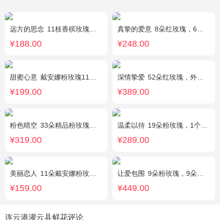
远方的思念
11枝香槟玫瑰单独包装，绿叶丰满。
真挚的爱意
8朵红玫瑰，6朵香槟玫瑰，5朵粉玫瑰，叶上黄金点缀。
¥188.00
¥248.00
甜蜜心意
戴安娜粉玫瑰11枝，浅紫勿忘我、尤加利搭配
深情挚爱
52朵红玫瑰，外围相思梅
¥199.00
¥389.00
粉色晴空
33朵精品粉玫瑰，外围搭配石竹梅围绕。
温柔以待
19朵粉玫瑰，1个粉色绣球，1枝多头白百合，桔梗、满天星、绿叶搭配
¥319.00
¥289.00
美丽恋人
11朵戴安娜粉玫瑰，粉色满天星、尤加利绿叶搭配
让爱包围
9朵粉玫瑰，9朵红玫瑰，7朵白玫瑰，7朵蓝玫瑰，7朵香槟玫瑰，满天星和绿草丰满外围，随机赠送两只公仔
¥159.00
¥449.00
连云港灌云县鲜花评论