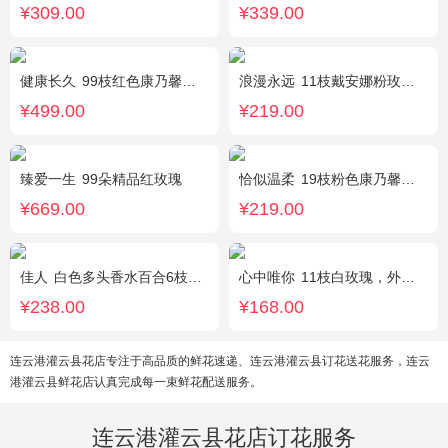
¥309.00
¥339.00
健康长久
99枝红色康乃馨，满天星丰满围绕。
浪漫永远
11枝戴安娜粉玫瑰，1枝浅蓝色绣球，浅紫洋桔梗、栀子叶搭配
¥499.00
¥219.00
臻爱一生
99朵精品红玫瑰
恰似温柔
19枝粉色康乃馨，搭配适量情人草、尤加利叶
¥669.00
¥219.00
佳人
白色多头香水百合6枝，满天星、紫色勿忘我、绿叶丰满
心中唯你
11枝白玫瑰，外围紫色勿忘我。
¥238.00
¥168.00
连云港灌云县花店专注于高品质的鲜花速递、连云港灌云县订花送花服务，连云
港灌云县鲜花店认真完成每一束鲜花配送服务。
连云港灌云县花店订花服务