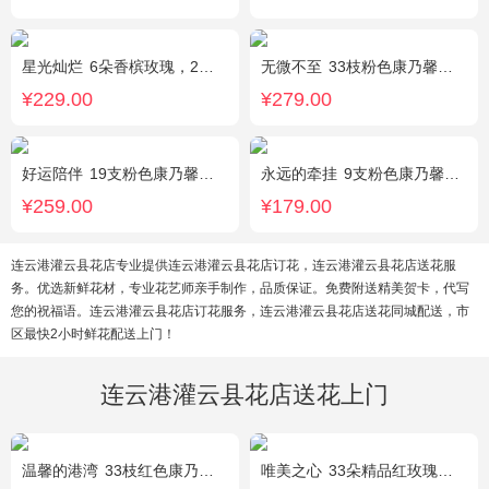
星光灿烂
6朵香槟玫瑰，2朵向日葵，1个蓝色绣球，桔梗、小花、绿叶搭配
无微不至
33枝粉色康乃馨，石竹梅围绕
¥229.00
¥279.00
好运陪伴
19支粉色康乃馨，3支多头香水百合，搭配满天星、黄莺装饰。
永远的牵挂
9支粉色康乃馨，1支多头白百合，搭配黄莺、满天星。
¥259.00
¥179.00
连云港灌云县花店专业提供连云港灌云县花店订花，连云港灌云县花店送花服
务。优选新鲜花材，专业花艺师亲手制作，品质保证。免费附送精美贺卡，代写
您的祝福语。连云港灌云县花店订花服务，连云港灌云县花店送花同城配送，市
区最快2小时鲜花配送上门！
连云港灌云县花店送花上门
温馨的港湾
33枝红色康乃馨，3枝白色多头香水百合，绿叶，满天星搭配丰满。
唯美之心
33朵精品红玫瑰，搭配适量相思梅。