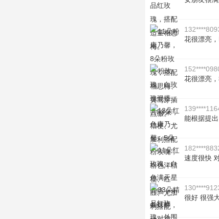
132****809
花很漂亮，
152****098
花很漂亮，
139****116
能根据提出
182****883
速度很快 
130****912
很好 很强