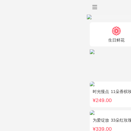
生日鲜花
时光慢点
11朵香槟玫瑰
¥249.00
为爱绽放
33朵红玫
¥339.00