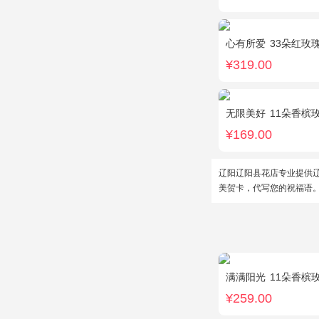
心有所爱
33朵红玫
¥319.00
无限美好
11朵香槟
¥169.00
辽阳辽阳县花店专业提供
美贺卡，代写您的祝福语
满满阳光
11朵香槟玫瑰，
¥259.00