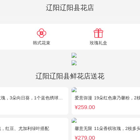
辽阳辽阳县花店
韩式花束
玫瑰礼盒
辽阳辽阳县鲜花店送花
，3朵向日葵，1个蓝色绣球，桔梗、绿叶搭配
爱意弥漫
19朵红色康乃馨粉，2枝多头
¥259.00
瑰，红豆、尤加利绿叶搭配
馨意无限
11朵香槟玫瑰，2枝多头白色
¥279.00