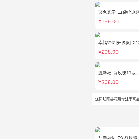
蓝色真爱
11朵碎冰
¥189.00
幸福绵绵[升级款]
2
¥208.00
愿幸福
白玫瑰19枝
¥268.00
辽阳辽阳县花店专注于高
甜美如你
7朵红玫瑰，9朵