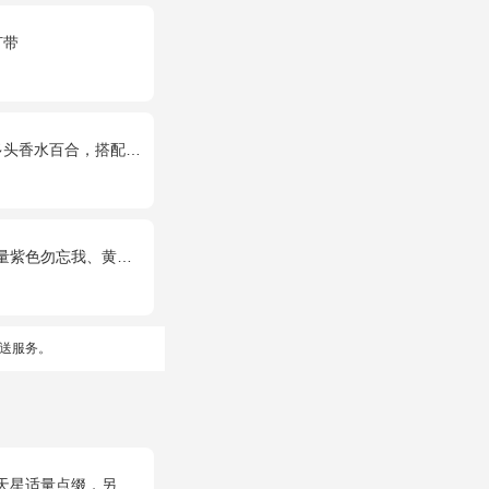
灯带
合，搭配满天星、黄莺装饰。
忘我、黄莺、栀子叶间插。
送服务。
只可爱小熊公仔。(小熊以实物为准)