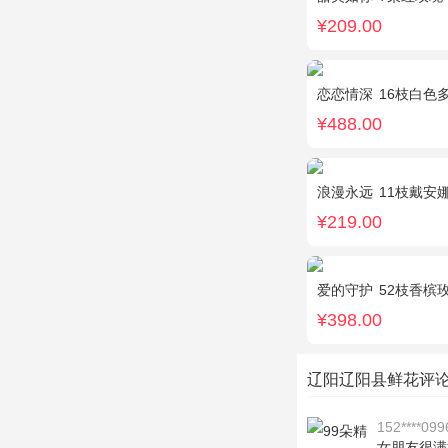
¥209.00
恋恋情深
16枝白色
¥488.00
浪漫永远
11枝戴安娜粉
¥219.00
爱的守护
52枝香槟
¥398.00
辽阳辽阳县鲜花评
152****099
女朋友很满