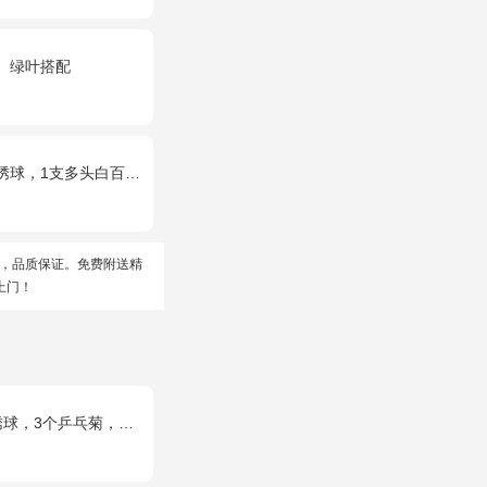
、绿叶搭配
多头白百合，桔梗、绿叶搭配
，品质保证。免费附送精
上门！
个乒乓菊，桔梗、绿叶搭配