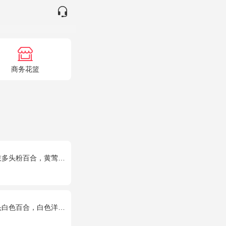
商务花篮
粉百合，黄莺、石竹梅搭配
百合，白色洋桔梗、绿叶