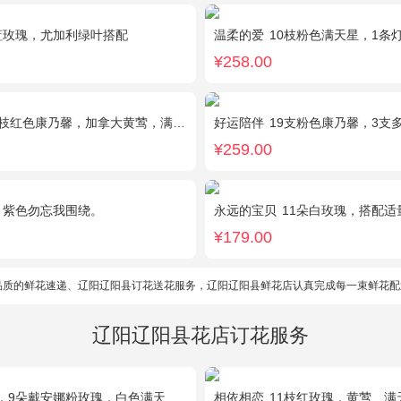
蓝玫瑰，尤加利绿叶搭配
温柔的爱
10枝粉色满天星，1条
¥258.00
1枝红色康乃馨，加拿大黄莺，满天星间插丰满
好运陪伴
19支粉色康乃馨，3支多头香水百
¥259.00
，紫色勿忘我围绕。
永远的宝贝
11朵白玫瑰，搭配适量紫色勿
¥179.00
品质的鲜花速递、辽阳辽阳县订花送花服务，辽阳辽阳县鲜花店认真完成每一束鲜花配
辽阳辽阳县花店订花服务
戴安娜粉玫瑰，白色满天星丰满间插，尤加利搭配
相依相恋
11枝红玫瑰，黄莺、满天星适量点缀，另加2