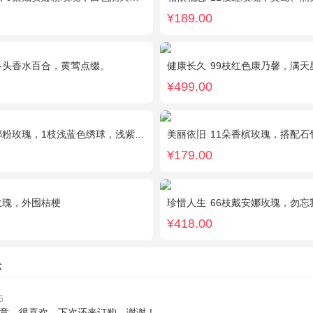
¥189.00
多头香水百合，黄莺点缀。
健康长久
99枝红色康乃馨，满天
¥499.00
玫瑰，1枝浅蓝色绣球，浅紫洋桔梗、栀子叶搭配
美丽依旧
11朵香槟玫瑰，搭配石
¥179.00
玫瑰，外围桔梗
珍惜人生
66枝戴安娜玫瑰，勿忘
¥418.00
论
6
意，很喜欢，下次还来订购，谢谢！