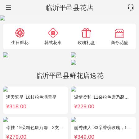
临沂平邑县花店
生日鲜花
韩式花束
玫瑰礼盒
商务花篮
临沂平邑县鲜花店送花
满天繁星
10枝粉色满天星
温情柔和
11朵粉色康乃馨，8朵粉玫瑰，搭配桔梗
¥318.00
¥229.00
牵挂
19朵粉色康乃馨，3支多头粉百合，黄莺搭配
丽秀佳人
33朵香槟玫瑰，1条灯带，桔梗、绿叶搭配
¥279.00
¥349.00