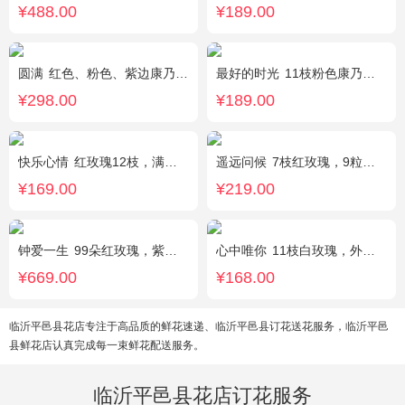
¥488.00
¥189.00
圆满
红色、粉色、紫边康乃馨共16枝，红玫瑰7枝，粉色多头香水百合2枝，粉桔梗、叶上黄金、绿叶搭配。（如紫边康乃馨缺货，默认用其他颜色替代）
最好的时光
11枝粉色康乃馨，2枝粉色多头香水百合，栀子叶适量
¥298.00
¥189.00
快乐心情
红玫瑰12枝，满天星、绿叶丰满
遥远问候
7枝红玫瑰，9粒巧克力，2只可爱小熊，满天星、绿叶周围点缀；巧克力选择高端品牌（德芙、金莎、费列罗等），具体以当地市场为准，小熊以实物为准。
¥169.00
¥219.00
钟爱一生
99朵红玫瑰，紫色勿忘我围边
心中唯你
11枝白玫瑰，外围紫色勿忘我。
¥669.00
¥168.00
临沂平邑县花店专注于高品质的鲜花速递、临沂平邑县订花送花服务，临沂平邑
县鲜花店认真完成每一束鲜花配送服务。
临沂平邑县花店订花服务