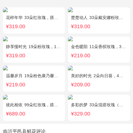
花样年华
33朵红玫瑰，搭配适量石竹梅外围。
楚楚动人
33朵戴安娜粉玫瑰，相思梅搭配
¥319.00
¥319.00
静享慢时光
19朵粉玫瑰，1枝粉色绣球，粉色洋桔梗、白色乒乓菊、尤加利搭配
金色暖阳
11朵香槟玫瑰，3朵向日葵，桔梗、满天星混搭
¥319.00
¥219.00
温馨岁月
19朵粉色康乃馨，粉色满天星搭配
美好的时光
2朵向日葵，4朵香槟玫瑰，2朵碎冰蓝玫瑰，桔梗、配花、配草搭配
¥219.00
¥209.00
彼此相依
99朵红玫瑰，搭配适量石竹梅。
多彩的梦
33朵混搭玫瑰（香槟玫瑰+粉玫瑰+白玫瑰），配花、绿叶搭配
¥689.00
¥329.00
临沂平邑县鲜花评论