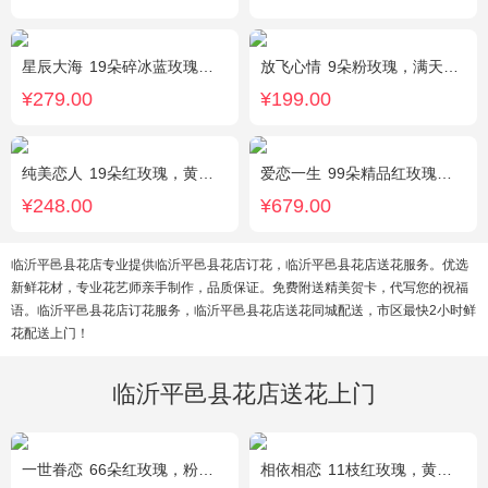
星辰大海
19朵碎冰蓝玫瑰，尤加利绿叶搭配
放飞心情
9朵粉玫瑰，满天星、栀子叶适量
¥279.00
¥199.00
纯美恋人
19朵红玫瑰，黄莺、满天星、绿叶适量点缀
爱恋一生
99朵精品红玫瑰，搭配适量相思梅。
¥248.00
¥679.00
临沂平邑县花店专业提供临沂平邑县花店订花，临沂平邑县花店送花服务。优选
新鲜花材，专业花艺师亲手制作，品质保证。免费附送精美贺卡，代写您的祝福
语。临沂平邑县花店订花服务，临沂平邑县花店送花同城配送，市区最快2小时鲜
花配送上门！
临沂平邑县花店送花上门
一世眷恋
66朵红玫瑰，粉色石竹梅外围丰满围边，黑色丝带搭配
相依相恋
11枝红玫瑰，黄莺、满天星适量点缀，另加2只可爱小熊公仔。(小熊以实物为准)