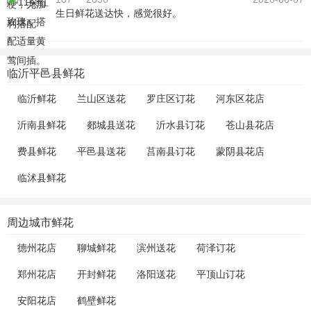
生日鲜花送达快，感觉很好。
临沂平邑县鲜花
临沂鲜花
兰山区送花
罗庄区订花
河东区花店
沂南县鲜花
郯城县送花
沂水县订花
苍山县花店
费县鲜花
平邑县送花
莒南县订花
蒙阴县花店
临沭县鲜花
周边城市鲜花
德州花店
聊城鲜花
滨州送花
荷泽订花
郑州花店
开封鲜花
洛阳送花
平顶山订花
安阳花店
鹤壁鲜花