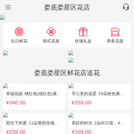
娄底娄星区花店
生日鲜花
韩式花束
玫瑰礼盒
商务花篮
娄底娄星区鲜花店送花
幸福花园
桃红色(或红色)康乃馨18枝，桃红色(或红色)玫瑰18枝，粉色康乃馨12枝，粉色多头小康乃馨9枝，点缀适量绿叶、叶上黄金等。
手心里的温柔
19朵粉色康乃馨，5朵粉玫瑰，绿叶搭配
¥346.00
¥259.00
阳光下的爱
11朵香槟玫瑰，3朵向日葵，1个蓝色绣球，配花、绿叶搭配
美好的时光
2朵向日葵，4朵香槟玫瑰，2朵碎冰蓝玫瑰，桔梗、配花、配草搭配
¥239.00
¥209.00