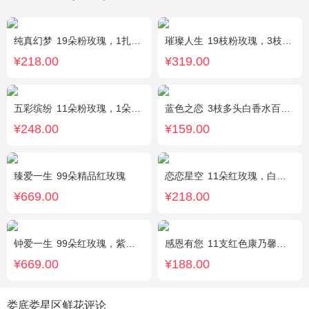
纯真幻梦
19朵粉玫瑰，1扎满天星间插丰满
璀璨人生
19枝粉玫瑰，3枝向日葵，绿叶搭配
¥218.00
¥319.00
五彩缤纷
11朵粉玫瑰，1朵粉绣球，白色乒乓菊，桔梗、绿叶搭配
蓝色之恋
3枝多头白香水百合，情人草丰满，绿叶。
¥248.00
¥159.00
臻爱一生
99朵精品红玫瑰
恋恋星空
11朵红玫瑰，白色满天星丰满搭配，红豆点缀，一条灯带，搭配2只小熊
¥669.00
¥218.00
钟爱一生
99朵红玫瑰，紫色勿忘我围边
感恩有您
11支红色康乃馨，1支多头白百合，搭配黄莺、满天星。
¥669.00
¥188.00
娄底娄星区鲜花评论