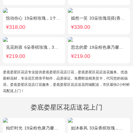
悦动你心
19朵粉玫瑰，1个粉色绣球，2个白色乒乓菊，粉色桔梗、尤加利间插丰满
嫣然一笑
33朵玫瑰混搭(香槟玫瑰+红玫瑰)，桔梗、配花、绿叶
¥318.00
¥339.00
见花则喜
6朵香槟玫瑰，3朵向日葵，桔梗、绿叶搭配
思念的爱
19朵粉色康乃馨，尤加利搭配
¥219.00
¥219.00
娄底娄星区花店专业提供娄底娄星区花店订花，娄底娄星区花店送花服务。优选
新鲜花材，专业花艺师亲手制作，品质保证。免费附送精美贺卡，代写您的祝福
语。娄底娄星区花店订花服务，娄底娄星区花店送花同城配送，市区最快2小时鲜
花配送上门！
娄底娄星区花店送花上门
灿烂时光
19朵粉色康乃馨，2支多头粉百合，桔梗、黄莺搭配
如沐春风
33朵香槟玫瑰，绿叶搭配