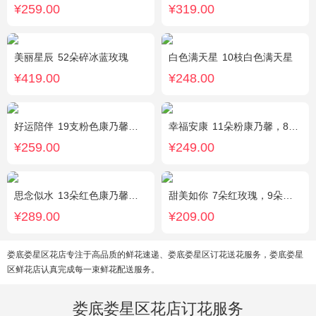
¥259.00
¥319.00
美丽星辰
52朵碎冰蓝玫瑰
白色满天星
10枝白色满天星
¥419.00
¥248.00
好运陪伴
19支粉色康乃馨，3支多头香水百合，搭配满天星、黄莺装饰。
幸福安康
11朵粉康乃馨，8朵粉玫瑰，搭配相思梅、黄莺穿插点缀。
¥259.00
¥249.00
思念似水
13朵红色康乃馨，5朵粉玫瑰，粉色洋桔梗、红豆、尤加利搭配
甜美如你
7朵红玫瑰，9朵戴安娜粉玫瑰，白色满天星丰满间插，尤加利搭配
¥289.00
¥209.00
娄底娄星区花店专注于高品质的鲜花速递、娄底娄星区订花送花服务，娄底娄星
区鲜花店认真完成每一束鲜花配送服务。
娄底娄星区花店订花服务