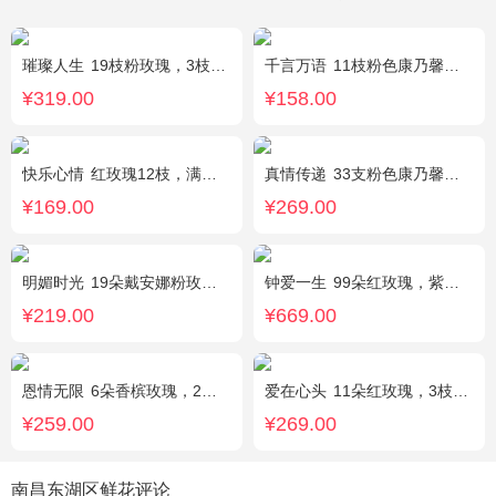
璀璨人生
19枝粉玫瑰，3枝向日葵，绿叶搭配
千言万语
11枝粉色康乃馨，栀子叶间插丰满
¥319.00
¥158.00
快乐心情
红玫瑰12枝，满天星、绿叶丰满
真情传递
33支粉色康乃馨，搭配黄莺、满天星。
¥169.00
¥269.00
明媚时光
19朵戴安娜粉玫瑰，尤加利丰满间插，粉色满天星点缀
钟爱一生
99朵红玫瑰，紫色勿忘我围边
¥219.00
¥669.00
恩情无限
6朵香槟玫瑰，2枝向日葵，蓝色绣球，绿色桔梗、绿叶搭配
爱在心头
11朵红玫瑰，3枝多头白香水百合，黄莺、绿叶搭配
¥259.00
¥269.00
南昌东湖区鲜花评论