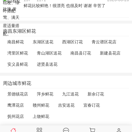
鲜花比较鲜艳！很漂亮 也很及时 谢谢 辛苦了
南昌东湖区鲜花
南昌鲜花
东湖区送花
西湖区订花
青云谱区花店
湾里区鲜花
青山湖区送花
南昌县订花
新建县花店
安义县鲜花
进贤县送花
周边城市鲜花
景德镇花店
萍乡鲜花
九江送花
新余订花
鹰潭花店
赣州鲜花
吉安送花
宜春订花
抚州花店
上饶鲜花