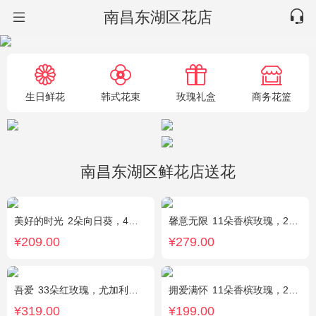
南昌东湖区花店
生日鲜花
韩式花束
玫瑰礼盒
商务花篮
南昌东湖区鲜花店送花
美好的时光
2朵向日葵，4朵香槟玫瑰，2朵碎冰蓝玫瑰，桔梗、配花、配草搭配
馨意无限
11朵香槟玫瑰，2枝多头白色百合，白色洋桔梗、绿叶
¥209.00
¥279.00
吾爱
33朵红玫瑰，尤加利绿叶搭配
拥爱满怀
11朵香槟玫瑰，2支多头白百合，绿叶搭配
¥319.00
¥199.00