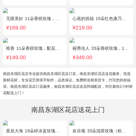
无限美好
11朵香槟玫瑰，桔梗、小花、绿叶搭配
心底的祝福
19朵红色康乃馨，绿叶搭配
¥169.00
¥219.00
暗香
11朵香槟玫瑰，配花、绿叶搭配
丽秀佳人
33朵香槟玫瑰，1条灯带，桔梗、绿叶搭配
¥149.00
¥349.00
南昌东湖区花店专业提供南昌东湖区花店订花，南昌东湖区花店送花服务。优选
新鲜花材，专业花艺师亲手制作，品质保证。免费附送精美贺卡，代写您的祝福
语。南昌东湖区花店订花服务，南昌东湖区花店送花同城配送，市区最快2小时鲜
花配送上门！
南昌东湖区花店送花上门
星辰大海
19朵碎冰蓝玫瑰，尤加利绿叶搭配
欢乐颂
33朵混搭玫瑰（粉玫瑰+香槟玫瑰），白色满天星环绕