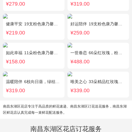
¥279.00
¥319.00
健康平安
19支粉色康乃馨，1支香水百合，搭配适量石竹梅、黄莺。
好运陪伴
19支粉色康乃馨，3支多头香水百合，搭配满天星、黄莺装饰。
¥219.00
¥259.00
如此幸福
11朵粉色康乃馨，黄莺、满天星搭配。
一世眷恋
66朵红玫瑰，粉色石竹梅外围丰满围边，黑色丝带搭配
¥158.00
¥488.00
温暖陪伴
6枝向日葵，绿桔梗丰满，栀子叶搭配
唯美之心
33朵精品红玫瑰，搭配适量相思梅。
¥319.00
¥339.00
南昌东湖区花店专注于高品质的鲜花速递、南昌东湖区订花送花服务，南昌东湖
区鲜花店认真完成每一束鲜花配送服务。
南昌东湖区花店订花服务