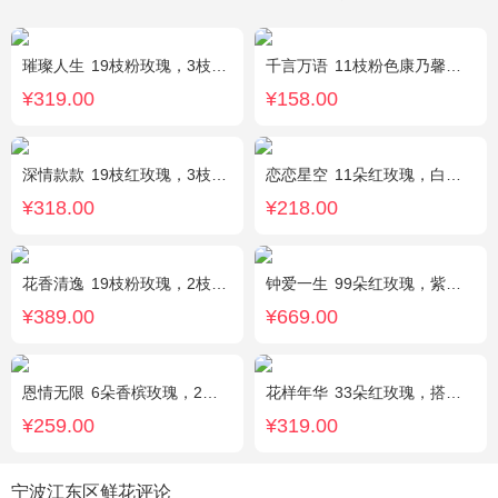
璀璨人生
19枝粉玫瑰，3枝向日葵，绿叶搭配
千言万语
11枝粉色康乃馨，栀子叶间插丰满
¥319.00
¥158.00
深情款款
19枝红玫瑰，3枝白百合，3枝粉百合，搭配满天星，绿叶等配材
恋恋星空
11朵红玫瑰，白色满天星丰满搭配，红豆点缀，一条灯带，搭配2只小熊
¥318.00
¥218.00
花香清逸
19枝粉玫瑰，2枝粉色乒乓菊，1枝粉色绣球，银叶菊，粉色满天星，绿叶搭配
钟爱一生
99朵红玫瑰，紫色勿忘我围边
¥389.00
¥669.00
恩情无限
6朵香槟玫瑰，2枝向日葵，蓝色绣球，绿色桔梗、绿叶搭配
花样年华
33朵红玫瑰，搭配适量石竹梅外围。
¥259.00
¥319.00
宁波江东区鲜花评论