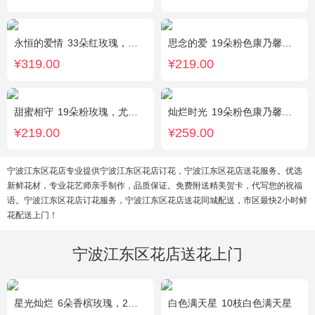
永恒的爱情
33朵红玫瑰，满天星、绿叶搭配
思念的爱
19朵粉色康乃馨，尤加利搭配
¥319.00
¥219.00
甜蜜相守
19朵粉玫瑰，尤加利、小花搭配
灿烂时光
19朵粉色康乃馨，2支多头粉百合，桔梗、黄莺搭配
¥219.00
¥259.00
宁波江东区花店专业提供宁波江东区花店订花，宁波江东区花店送花服务。优选
新鲜花材，专业花艺师亲手制作，品质保证。免费附送精美贺卡，代写您的祝福
语。宁波江东区花店订花服务，宁波江东区花店送花同城配送，市区最快2小时鲜
花配送上门！
宁波江东区花店送花上门
星光灿烂
6朵香槟玫瑰，2朵向日葵，1个蓝色绣球，桔梗、小花、绿叶搭配
白色满天星
10枝白色满天星