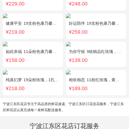
¥229.00
¥248.00
健康平安
19支粉色康乃馨，1支香水百合，搭配适量石竹梅、黄莺。
好运陪伴
19支粉色康乃馨，3支多头香水百合，搭配满天星、黄莺装饰。
¥219.00
¥259.00
如此幸福
11朵粉色康乃馨，黄莺、满天星搭配。
为你守候
9枝精品红玫瑰，满天星、黄莺点缀，加可爱小熊1只。(小熊以实物为准)
¥158.00
¥139.00
纯真幻梦
19朵粉玫瑰，1扎满天星间插丰满
相依相恋
11枝红玫瑰，黄莺、满天星适量点缀，另加2只可爱小熊公仔。(小熊以实物为准)
¥218.00
¥189.00
宁波江东区花店专注于高品质的鲜花速递、宁波江东区订花送花服务，宁波江东
区鲜花店认真完成每一束鲜花配送服务。
宁波江东区花店订花服务