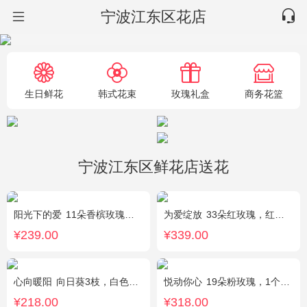
宁波江东区花店
生日鲜花
韩式花束
玫瑰礼盒
商务花篮
宁波江东区鲜花店送花
阳光下的爱
11朵香槟玫瑰，3朵向日葵，1个蓝色绣球，配花、绿叶搭配
为爱绽放
33朵红玫瑰，红豆、尤加利绿叶搭配
¥239.00
¥339.00
心向暖阳
向日葵3枝，白色洋桔梗0.5扎，绿色小雏菊2枝，雪柳0.1扎
悦动你心
19朵粉玫瑰，1个粉色绣球，2个白色乒乓菊，粉色桔梗、尤加利间插丰满
¥218.00
¥318.00