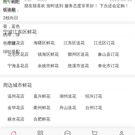
朋友很喜欢 按时送到 服务态度非常好！ 下次还会定购！
宁波江东区鲜花
宁波花店
海曙区鲜花
江东区送花
江北区订花
北仑区花店
镇海区鲜花
鄞州区送花
象山县订花
宁海县花店
余姚市鲜花
慈溪市送花
奉化市订花
周边城市鲜花
温州花店
嘉兴鲜花
湖州送花
绍兴订花
金华花店
衢州鲜花
舟山送花
台州订花
丽水花店
合肥鲜花