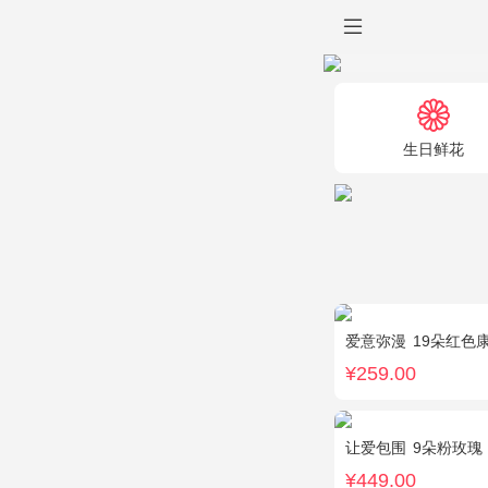
生日鲜花
爱意弥漫
19朵红色康
¥259.00
让爱包围
9朵粉玫瑰，9朵红玫瑰，7
¥449.00