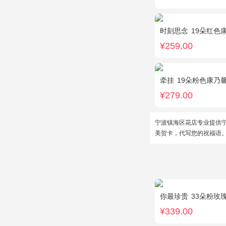
时刻思念
19朵红色康
¥259.00
牵挂
19朵粉色康乃
¥279.00
宁波镇海区花店专业提供
美贺卡，代写您的祝福语
你最珍贵
33朵粉玫
¥339.00