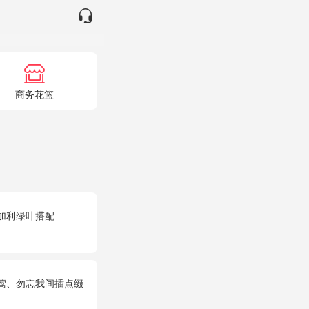
商务花篮
加利绿叶搭配
黄莺、勿忘我间插点缀