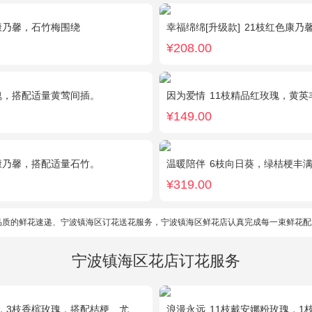
康乃馨，石竹梅围绕
幸福绵绵[升级款]
21枝红色康乃馨，加
¥208.00
瑰，搭配适量黄莺间插。
因为爱情
11枝精品红玫瑰，黄英
¥149.00
康乃馨，搭配适量石竹。
温暖陪伴
6枝向日葵，绿桔梗丰
¥319.00
品质的鲜花速递、宁波镇海区订花送花服务，宁波镇海区鲜花店认真完成每一束鲜花配
宁波镇海区花店订花服务
，3枝香槟玫瑰，搭配桔梗、尤加利叶
浪漫永远
11枝戴安娜粉玫瑰，1枝浅蓝色绣