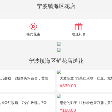
宁波镇海区花店
韩式花束
玫瑰礼盒
宁波镇海区鲜花店送花
乃馨粉，2枝多头粉百合，黄莺、石竹梅搭配
为爱绽放
33朵红玫瑰，红豆、尤
¥339.00
朵白玫瑰，7朵蓝玫瑰，7朵香槟玫瑰，满天星和绿草丰满外围，随机赠送两只公仔
思念的影子
11枝粉色康乃馨，
¥168.00