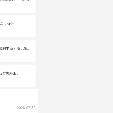
天星，绿叶
满间插，粉色满天星点缀
石竹梅外围。
2026-07-30