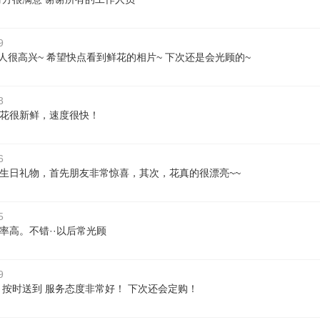
9
花人很高兴~ 希望快点看到鲜花的相片~ 下次还是会光顾的~
3
花很新鲜，速度很快！
6
生日礼物，首先朋友非常惊喜，其次，花真的很漂亮~~
5
率高。不错··以后常光顾
9
 按时送到 服务态度非常好！ 下次还会定购！