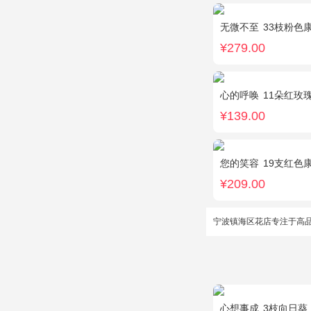
无微不至
33枝粉色
¥279.00
心的呼唤
11朵红玫
¥139.00
您的笑容
19支红色
¥209.00
宁波镇海区花店专注于高
心想事成
3枝向日葵