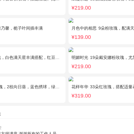
¥219.00
康乃馨，栀子叶间插丰满
月色中的相思
9朵粉玫瑰，配满
¥139.00
色满天星丰满搭配，红豆点缀，一条灯带，搭配2只小熊
明媚时光
19朵戴安娜粉玫瑰，尤加利丰
¥219.00
2枝向日葵，蓝色绣球，绿色桔梗、绿叶搭配
花样年华
33朵红玫瑰，搭配适量
¥319.00
论
2
对方很满意 谢谢所有的工作人员