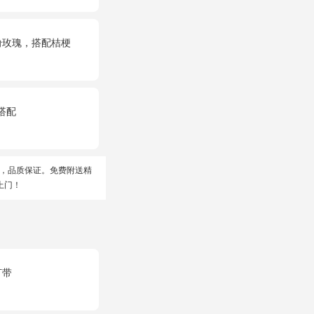
粉玫瑰，搭配桔梗
搭配
，品质保证。免费附送精
上门！
灯带