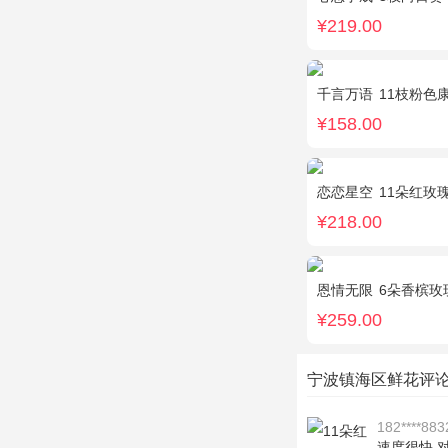
¥219.00
千言万语
11枝粉色
¥158.00
恋恋星空
11朵红玫瑰，白
¥218.00
恩情无限
6朵香槟玫瑰，
¥259.00
宁波镇海区鲜花评
182****883
速度很快 