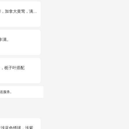
拿大黄莺，满天星间插丰满
丰满。
满，栀子叶搭配
送服务。
球，浅紫洋桔梗、栀子叶搭配