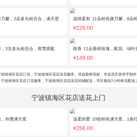
乃馨，2朵多头粉百合，满天星、绿叶搭配
温情柔和
11朵粉色康乃馨，8朵
¥229.00
馨，3支多头粉百合，黄莺搭配
暗香
11朵香槟玫瑰，配花、绿叶
¥149.00
宁波镇海区花店订花，宁波镇海区花店送花服务。优选新鲜花材，专业花艺师亲手制作
。宁波镇海区花店订花服务，宁波镇海区花店送花同城配送，市区最快2小时鲜花配送
宁波镇海区花店送花上门
瑰，外围满天星
温柔的爱
10枝粉色满天星，1条
¥258.00