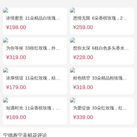
浓情蜜意
11朵精品白玫瑰，搭配适量浅绿色洋桔梗、书带草、黄莺。
恩情无限
6朵香槟玫瑰，2枝向日葵，蓝色绣球，绿色桔梗、绿叶搭配
¥198.00
¥259.00
为你等候
33枝红玫瑰，外围满天星和黄莺，随机赠送两只公仔
想你太深
6枝白色多头香水百合，黄莺、勿忘我搭配。
¥319.00
¥228.00
浓厚情谊
11朵红玫瑰，桔梗、红豆、绿叶搭配
粉色晴空
33朵精品粉玫瑰，外围搭配石竹梅围绕。
¥179.00
¥319.00
知遇时光
11朵香槟玫瑰，白桔梗、尤加利、满天星间插
为爱绽放
33朵红玫瑰，红豆、尤加利绿叶搭配
¥169.00
¥339.00
宁德寿宁县鲜花评论