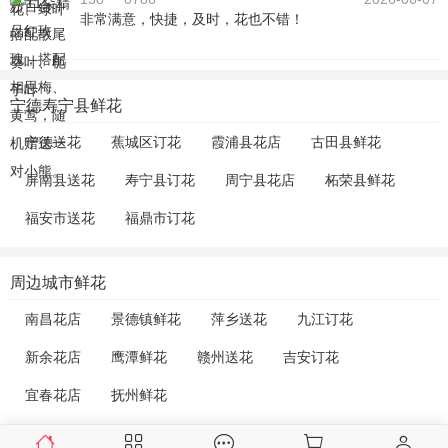
非常满意，快捷，及时，花也不错！
宁德寿宁县鲜花
宁德送花
蕉城区订花
霞浦县花店
古田县鲜花
屏南县送花
寿宁县订花
周宁县花店
柘荣县鲜花
福安市送花
福鼎市订花
周边城市鲜花
南昌花店
景德镇鲜花
萍乡送花
九江订花
新余花店
鹰潭鲜花
赣州送花
吉安订花
宜春花店
抚州鲜花