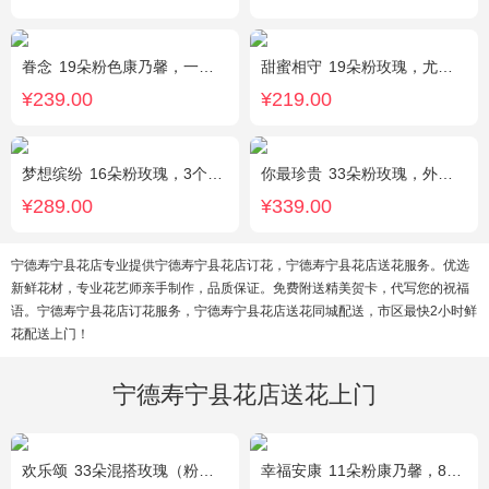
眷念
19朵粉色康乃馨，一条灯带，满天星、绿叶搭配
甜蜜相守
19朵粉玫瑰，尤加利、小花搭配
¥239.00
¥219.00
梦想缤纷
16朵粉玫瑰，3个白色乒乓菊，一个紫色绣球，紫色桔梗、绿叶搭配
你最珍贵
33朵粉玫瑰，外围满天星
¥289.00
¥339.00
宁德寿宁县花店专业提供宁德寿宁县花店订花，宁德寿宁县花店送花服务。优选
新鲜花材，专业花艺师亲手制作，品质保证。免费附送精美贺卡，代写您的祝福
语。宁德寿宁县花店订花服务，宁德寿宁县花店送花同城配送，市区最快2小时鲜
花配送上门！
宁德寿宁县花店送花上门
欢乐颂
33朵混搭玫瑰（粉玫瑰+香槟玫瑰），白色满天星环绕
幸福安康
11朵粉康乃馨，8朵粉玫瑰，搭配相思梅、黄莺穿插点缀。