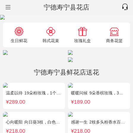
宁德寿宁县花店
生日鲜花
韩式花束
玫瑰礼盒
商务花篮
宁德寿宁县鲜花店送花
温柔以待
19朵粉玫瑰，1个粉色绣球，1枝多头白百合，桔梗、满天星、绿叶搭配
暖暖问候
9朵香槟玫瑰，3朵向日葵，满天星、绿叶搭配
¥289.00
¥189.00
心向暖阳
向日葵3枝，白色洋桔梗0.5扎，绿色小雏菊2枝，雪柳0.1扎
感谢一生
2枝多头粉香水百合，11枝粉康乃馨，满天星+绿叶适量。
¥218.00
¥218.00