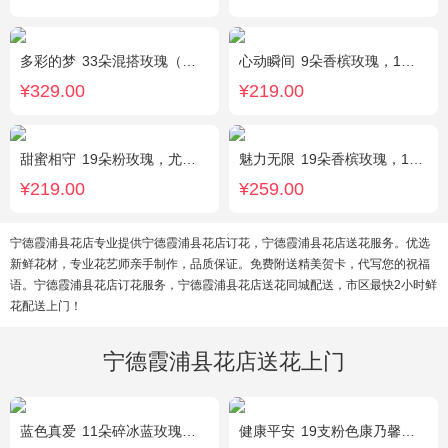
多彩的梦
33朵混搭玫瑰（香槟玫瑰+粉玫瑰+白玫瑰），配花、绿叶搭配
心动瞬间
9朵香槟玫瑰，1个蓝色绣球，1支多头白百合，桔梗、绿叶搭配
¥329.00
¥219.00
甜蜜相守
19朵粉玫瑰，尤加利、小花搭配
魅力无限
19朵香槟玫瑰，1枝多头白百合，桔梗、小花、绿叶搭配
¥219.00
¥259.00
宁德霞浦县花店专业提供宁德霞浦县花店订花，宁德霞浦县花店送花服务。优选
新鲜花材，专业花艺师亲手制作，品质保证。免费附送精美贺卡，代写您的祝福
语。宁德霞浦县花店订花服务，宁德霞浦县花店送花同城配送，市区最快2小时鲜
花配送上门！
宁德霞浦县花店送花上门
蓝色真爱
11朵碎冰蓝玫瑰，尤加利绿叶搭配
健康平安
19支粉色康乃馨，1支香水百合，搭配适量石竹梅、黄莺。