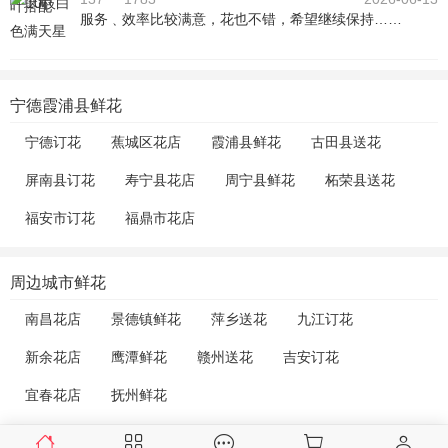
服务﹑效率比较满意，花也不错，希望继续保持……
宁德霞浦县鲜花
宁德订花
蕉城区花店
霞浦县鲜花
古田县送花
屏南县订花
寿宁县花店
周宁县鲜花
柘荣县送花
福安市订花
福鼎市花店
周边城市鲜花
南昌花店
景德镇鲜花
萍乡送花
九江订花
新余花店
鹰潭鲜花
赣州送花
吉安订花
宜春花店
抚州鲜花