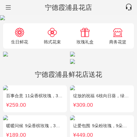
宁德霞浦县花店
生日鲜花
韩式花束
玫瑰礼盒
商务花篮
宁德霞浦县鲜花店送花
百事合意
11朵香槟玫瑰，3枝多头白百合，黄莺搭配
绽放的祝福
6枝向日葵，绿色桔梗、尤加利搭配
¥259.00
¥309.00
暖暖问候
9朵香槟玫瑰，3朵向日葵，满天星、绿叶搭配
让爱包围
9朵粉玫瑰，9朵红玫瑰，7朵白玫瑰，7朵蓝玫瑰，7朵香槟玫瑰，满天星和绿草丰满外围，随机赠送两只公仔
¥189.00
¥449.00