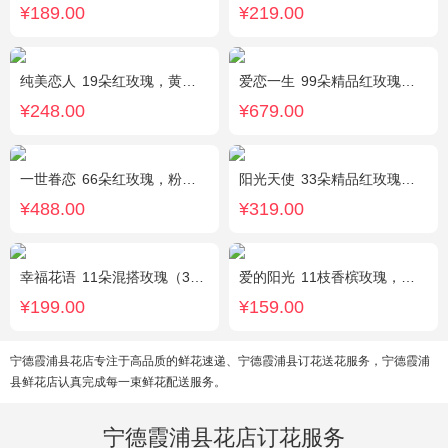
¥189.00
¥219.00
纯美恋人
19朵红玫瑰，黄莺、满天星、绿叶适量点缀
爱恋一生
99朵精品红玫瑰，搭配适量相思梅。
¥248.00
¥679.00
一世眷恋
66朵红玫瑰，粉色石竹梅外围丰满围边，黑色丝带搭配
阳光天使
33朵精品红玫瑰，外围搭配适量红色、粉色、白色石竹梅。
¥488.00
¥319.00
幸福花语
11朵混搭玫瑰（3支红玫瑰、3支粉玫瑰、3支白玫瑰、2支香槟玫瑰），搭配适量黄莺、栀子叶，随机赠送1只可爱小熊。
爱的阳光
11枝香槟玫瑰，间插白色满天星、白色桔梗、尤加利叶
¥199.00
¥159.00
宁德霞浦县花店专注于高品质的鲜花速递、宁德霞浦县订花送花服务，宁德霞浦
县鲜花店认真完成每一束鲜花配送服务。
宁德霞浦县花店订花服务