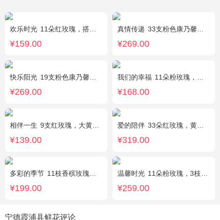
欢乐时光
11朵红玫瑰，搭配适量红色石竹梅、叶上黄金间插。
真情传递
33支粉色康乃馨，搭配黄莺、满天星。
¥159.00
¥269.00
快乐阳光
19支粉色康乃馨，3支多头白百合，绿叶、黄莺点缀。
我们的幸福
11朵粉玫瑰，银叶菊，尤加利搭配
¥269.00
¥168.00
相伴一生
9支红玫瑰，大黄莺.满天星搭配。
爱的陪伴
33朵红玫瑰，黄莺间插点缀，白色满天星外围点缀搭配
¥139.00
¥319.00
多彩的季节
11枝香槟玫瑰，2枝多头白百合，栀子叶搭配
温馨时光
11朵粉玫瑰，3枝多头粉百合，黄莺搭配
¥199.00
¥259.00
宁德霞浦县鲜花评论