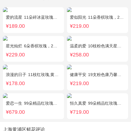
爱的流星
11朵碎冰蓝玫瑰，尤加利绿叶搭配
爱似阳光
11朵香槟玫瑰，2朵向日葵，桔梗、配花、绿叶搭配
¥189.00
¥219.00
星光灿烂
6朵香槟玫瑰，2朵向日葵，1个蓝色绣球，桔梗、小花、绿叶搭配
温柔的爱
10枝粉色满天星，1条灯带
¥229.00
¥258.00
浪漫的日子
11枝红玫瑰,黄莺、满天星适量搭配。
健康平安
19支粉色康乃馨，1支香水百合，搭配适量石竹梅、黄莺。
¥178.00
¥219.00
爱恋一生
99朵精品红玫瑰，搭配适量相思梅。
恒久真爱
99朵精品红玫瑰，粉色相思梅丰满围边，搭配皇冠、黑色缎带装饰
¥679.00
¥719.00
上海黄浦区鲜花评论