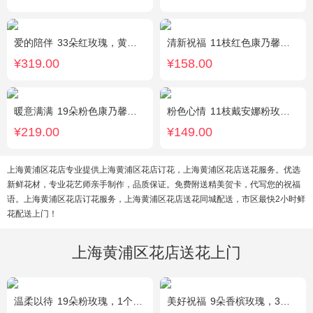
爱的陪伴
33朵红玫瑰，黄莺间插点缀，白色满天星外围点缀搭配
清新祝福
11枝红色康乃馨，搭配黄莺栀子叶适量
¥319.00
¥158.00
暖意满满
19朵粉色康乃馨，搭配相思梅、黄莺穿插点缀。
粉色心情
11枝戴安娜粉玫瑰，满天星，绿叶搭配
¥219.00
¥149.00
上海黄浦区花店专业提供上海黄浦区花店订花，上海黄浦区花店送花服务。优选
新鲜花材，专业花艺师亲手制作，品质保证。免费附送精美贺卡，代写您的祝福
语。上海黄浦区花店订花服务，上海黄浦区花店送花同城配送，市区最快2小时鲜
花配送上门！
上海黄浦区花店送花上门
温柔以待
19朵粉玫瑰，1个粉色绣球，1枝多头白百合，桔梗、满天星、绿叶搭配
美好祝福
9朵香槟玫瑰，3朵向日葵，桔梗、配花、配草搭配