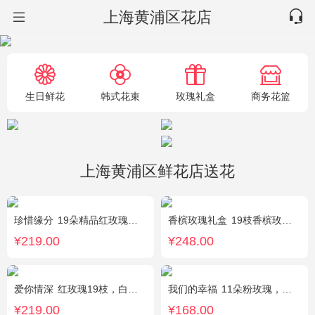
上海黄浦区花店
生日鲜花
韩式花束
玫瑰礼盒
商务花篮
上海黄浦区鲜花店送花
珍惜缘分
19朵精品红玫瑰，火龙珠、银叶菊、绿叶间插。
香槟玫瑰礼盒
19枝香槟玫瑰.黄英配花
¥219.00
¥248.00
爱你情深
红玫瑰19枝，白色相思梅、栀子叶搭配
我们的幸福
11朵粉玫瑰，银叶菊，尤加利搭配
¥219.00
¥168.00