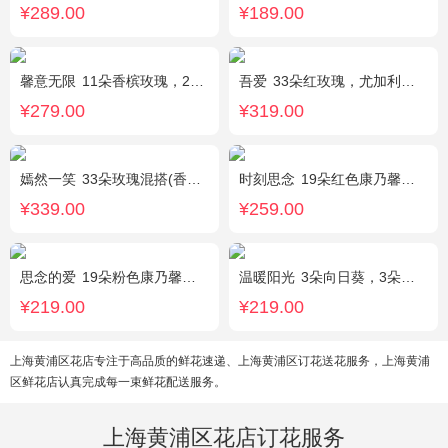
¥289.00
¥189.00
馨意无限
11朵香槟玫瑰，2枝多头白色百合，白色洋桔梗、绿叶
吾爱
33朵红玫瑰，尤加利绿叶搭配
¥279.00
¥319.00
嫣然一笑
33朵玫瑰混搭(香槟玫瑰+红玫瑰)，桔梗、配花、绿叶
时刻思念
19朵红色康乃馨，2朵多头粉百合，满天星、绿叶搭配
¥339.00
¥259.00
思念的爱
19朵粉色康乃馨，尤加利搭配
温暖阳光
3朵向日葵，3朵香槟玫瑰，1枝多头白百合，配花、配草搭配
¥219.00
¥219.00
上海黄浦区花店专注于高品质的鲜花速递、上海黄浦区订花送花服务，上海黄浦
区鲜花店认真完成每一束鲜花配送服务。
上海黄浦区花店订花服务