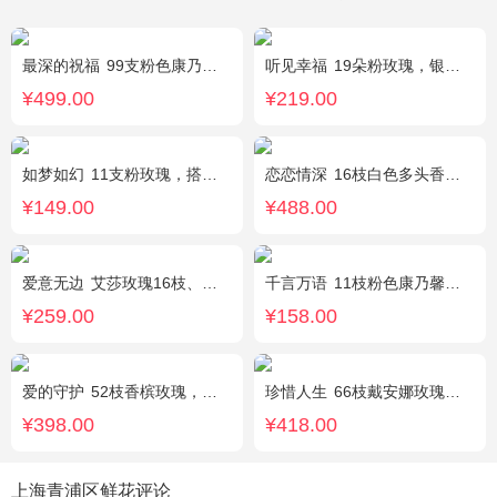
最深的祝福
99支粉色康乃馨，搭配绿叶、黄莺。
听见幸福
19朵粉玫瑰，银叶菊间插，搭配满天星
¥499.00
¥219.00
如梦如幻
11支粉玫瑰，搭配红豆点缀。
恋恋情深
16枝白色多头香水百合，黄莺点缀。
¥149.00
¥488.00
爱意无边
艾莎玫瑰16枝、白色洋桔梗5枝、尤加利10枝
千言万语
11枝粉色康乃馨，栀子叶间插丰满
¥259.00
¥158.00
爱的守护
52枝香槟玫瑰，外围桔梗
珍惜人生
66枝戴安娜玫瑰，勿忘我适量围绕。
¥398.00
¥418.00
上海青浦区鲜花评论