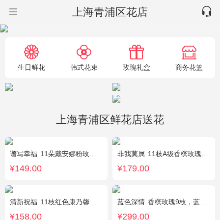
上海青浦区花店
生日鲜花
韩式花束
玫瑰礼盒
商务花篮
上海青浦区鲜花店送花
谱写幸福
11朵戴安娜粉玫瑰，搭配适量情人草装饰
非我莫属
11枝A级香槟玫瑰，间插黄英、满天星，另加2只可爱小熊公仔（小熊以实物为准）。
¥149.00
¥179.00
清新祝福
11枝红色康乃馨，搭配黄莺栀子叶适量
蓝色深情
香槟玫瑰9枝，蓝绣球1枝，向日葵3枝，白色洋桔梗、大叶尤加利搭配
¥158.00
¥299.00