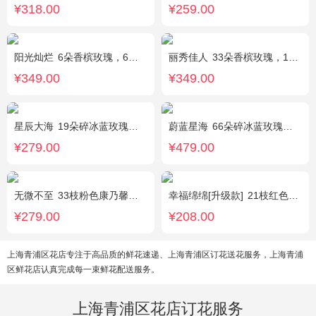
¥318.00
¥259.00
阳光灿烂
6朵香槟玫瑰，6朵粉玫瑰，3朵向日葵，2枝多头白百合，1枝多头粉百合，绿叶
丽秀佳人
33朵香槟玫瑰，1条灯带，桔梗、绿叶搭配
¥349.00
¥349.00
星辰大海
19朵碎冰蓝玫瑰，尤加利绿叶搭配
蔚蓝星海
66朵碎冰蓝玫瑰，外围满天星环绕
¥279.00
¥479.00
无微不至
33枝粉色康乃馨，石竹梅围绕
幸福绵绵[升级款]
21枝红色康乃馨，加拿大黄莺，满天星间插丰满
¥279.00
¥208.00
上海青浦区花店专注于高品质的鲜花速递、上海青浦区订花送花服务，上海青浦
区鲜花店认真完成每一束鲜花配送服务。
上海青浦区花店订花服务