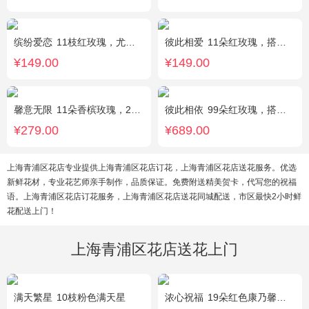
缤纷爱恋
11枝红玫瑰，尤加利叶搭配
彼此相爱
11朵红玫瑰，搭配适量满天星、叶上黄金。
¥149.00
¥149.00
馨意无限
11朵香槟玫瑰，2枝多头白色百合，白色洋桔梗、绿叶
彼此相依
99朵红玫瑰，搭配适量石竹梅。
¥279.00
¥689.00
上海青浦区花店专业提供上海青浦区花店订花，上海青浦区花店送花服务。优选
新鲜花材，专业花艺师亲手制作，品质保证。免费附送精美贺卡，代写您的祝福
语。上海青浦区花店订花服务，上海青浦区花店送花同城配送，市区最快2小时鲜
花配送上门！
上海青浦区花店送花上门
满天繁星
10枝粉色满天星
浓心祝福
19朵红色康乃馨，2支多头粉百合，绿叶搭配