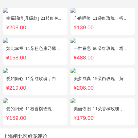
幸福绵绵[升级款]
21枝红色康乃馨，加拿大黄莺，满天星间插丰满
心的呼唤
11朵红玫瑰，搭配适量黄莺间插。
¥208.00
¥139.00
如此幸福
11朵粉色康乃馨，黄莺、满天星搭配。
一世眷恋
66朵红玫瑰，粉色石竹梅外围丰满围边，黑色丝带搭配
¥158.00
¥488.00
爱如倾心
11朵红玫瑰，白色满天星间插，一条灯带，一对小熊、黄莺或尤加利叶搭配
美梦成真
19朵白玫瑰，黄莺绿叶边围
¥219.00
¥208.00
爱的阳光
11枝香槟玫瑰，间插白色满天星、白色桔梗、尤加利叶
美丽依旧
11朵香槟玫瑰，搭配石竹梅间插。
¥159.00
¥179.00
上海闸北区鲜花评论