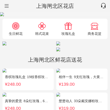
上海闸北区花店
生日鲜花
韩式花束
玫瑰礼盒
商务花篮
上海闸北区鲜花店送花
香槟玫瑰礼盒
19枝香槟玫瑰.黄英配花
相伴一生
9支红玫瑰，大黄莺.满天星搭配。
¥248.00
¥139.00
真挚的爱意
8朵红玫瑰，6朵香槟玫瑰，5朵粉玫瑰，叶上黄金点缀。
楚楚动人
33朵戴安娜粉玫瑰，相思梅搭配
¥248.00
¥319.00