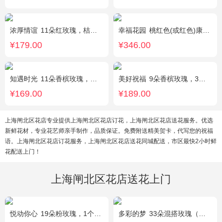
浓厚情谊
11朵红玫瑰，桔梗、红豆、绿叶搭配
幸福花园
桃红色(或红色)康乃馨18枝，桃红色(或红色)玫瑰18枝，粉色康乃馨12枝，粉色多头小康乃馨9枝，点缀适量绿叶、叶上黄金等。
¥179.00
¥346.00
知遇时光
11朵香槟玫瑰，白桔梗、尤加利、满天星间插
美好祝福
9朵香槟玫瑰，3朵向日葵，桔梗、配花、配草搭配
¥169.00
¥189.00
上海闸北区花店专业提供上海闸北区花店订花，上海闸北区花店送花服务。优选
新鲜花材，专业花艺师亲手制作，品质保证。免费附送精美贺卡，代写您的祝福
语。上海闸北区花店订花服务，上海闸北区花店送花同城配送，市区最快2小时鲜
花配送上门！
上海闸北区花店送花上门
悦动你心
19朵粉玫瑰，1个粉色绣球，2个白色乒乓菊，粉色桔梗、尤加利间插丰满
多彩的梦
33朵混搭玫瑰（香槟玫瑰+粉玫瑰+白玫瑰），配花、绿叶搭配