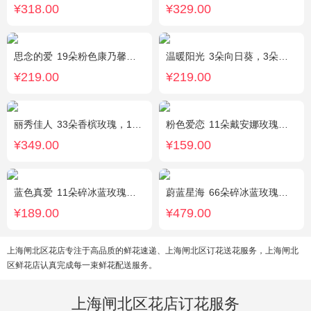
¥318.00
¥329.00
思念的爱
19朵粉色康乃馨，尤加利搭配
温暖阳光
3朵向日葵，3朵香槟玫瑰，1枝多头白百合，配花、配草搭配
¥219.00
¥219.00
丽秀佳人
33朵香槟玫瑰，1条灯带，桔梗、绿叶搭配
粉色爱恋
11朵戴安娜玫瑰，满天星、绿叶搭配
¥349.00
¥159.00
蓝色真爱
11朵碎冰蓝玫瑰，尤加利绿叶搭配
蔚蓝星海
66朵碎冰蓝玫瑰，外围满天星环绕
¥189.00
¥479.00
上海闸北区花店专注于高品质的鲜花速递、上海闸北区订花送花服务，上海闸北
区鲜花店认真完成每一束鲜花配送服务。
上海闸北区花店订花服务