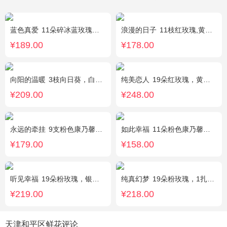
蓝色真爱
11朵碎冰蓝玫瑰，尤加利绿叶搭配
浪漫的日子
11枝红玫瑰,黄莺、满天星适量搭配。
¥189.00
¥178.00
向阳的温暖
3枝向日葵，白色洋桔梗、绿叶搭配
纯美恋人
19朵红玫瑰，黄莺、满天星、绿叶适量点缀
¥209.00
¥248.00
永远的牵挂
9支粉色康乃馨，1支多头白百合，搭配黄莺、满天星。
如此幸福
11朵粉色康乃馨，黄莺、满天星搭配。
¥179.00
¥158.00
听见幸福
19朵粉玫瑰，银叶菊间插，搭配满天星
纯真幻梦
19朵粉玫瑰，1扎满天星间插丰满
¥219.00
¥218.00
天津和平区鲜花评论