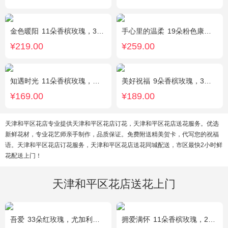
金色暖阳
11朵香槟玫瑰，3朵向日葵，桔梗、满天星混搭
手心里的温柔
19朵粉色康乃馨，5朵粉玫瑰，绿叶搭配
¥219.00
¥259.00
知遇时光
11朵香槟玫瑰，白桔梗、尤加利、满天星间插
美好祝福
9朵香槟玫瑰，3朵向日葵，桔梗、配花、配草搭配
¥169.00
¥189.00
天津和平区花店专业提供天津和平区花店订花，天津和平区花店送花服务。优选
新鲜花材，专业花艺师亲手制作，品质保证。免费附送精美贺卡，代写您的祝福
语。天津和平区花店订花服务，天津和平区花店送花同城配送，市区最快2小时鲜
花配送上门！
天津和平区花店送花上门
吾爱
33朵红玫瑰，尤加利绿叶搭配
拥爱满怀
11朵香槟玫瑰，2支多头白百合，绿叶搭配