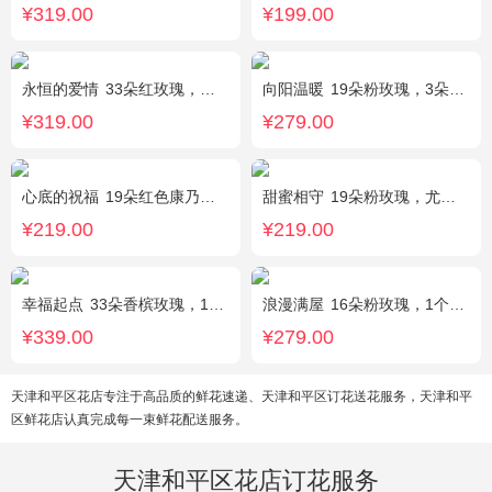
¥319.00
¥199.00
永恒的爱情
33朵红玫瑰，满天星、绿叶搭配
向阳温暖
19朵粉玫瑰，3朵向日葵，绿叶搭配
¥319.00
¥279.00
心底的祝福
19朵红色康乃馨，绿叶搭配
甜蜜相守
19朵粉玫瑰，尤加利、小花搭配
¥219.00
¥219.00
幸福起点
33朵香槟玫瑰，1条灯带，满天星、绿叶搭配
浪漫满屋
16朵粉玫瑰，1个粉色绣球，3个乒乓菊，桔梗、绿叶搭配
¥339.00
¥279.00
天津和平区花店专注于高品质的鲜花速递、天津和平区订花送花服务，天津和平
区鲜花店认真完成每一束鲜花配送服务。
天津和平区花店订花服务