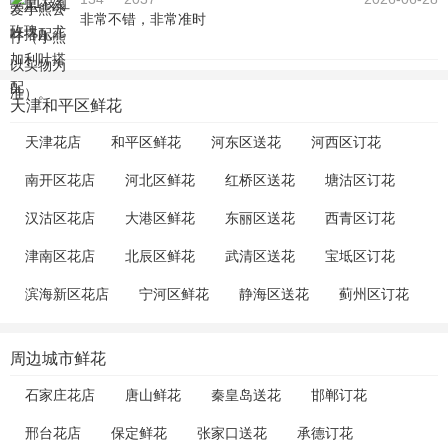
非常不错，非常准时
天津和平区鲜花
天津花店
和平区鲜花
河东区送花
河西区订花
南开区花店
河北区鲜花
红桥区送花
塘沽区订花
汉沽区花店
大港区鲜花
东丽区送花
西青区订花
津南区花店
北辰区鲜花
武清区送花
宝坻区订花
滨海新区花店
宁河区鲜花
静海区送花
蓟州区订花
周边城市鲜花
石家庄花店
唐山鲜花
秦皇岛送花
邯郸订花
邢台花店
保定鲜花
张家口送花
承德订花