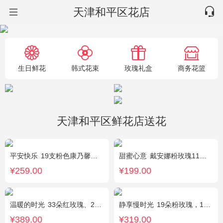
天津和平区花店
生日鲜花
韩式花束
玫瑰礼盒
商务花篮
天津和平区鲜花店送花
平安快乐
19支粉色康乃馨，2支白色多头百合，搭配适量叶上黄金。
甜蜜心意
戴安娜粉玫瑰11枝，浅紫勿忘我、尤加利搭配
¥259.00
¥199.00
温暖的时光
33朵红玫瑰、2枝多头粉百合，搭配适量黄莺草、栀子叶间插。
静享慢时光
19朵粉玫瑰，1枝粉色绣球，粉色洋桔梗、白色乒乓菊、尤加利搭配
¥389.00
¥319.00