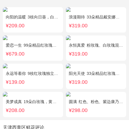
向阳的温暖
3枝向日葵，白色洋桔梗、绿叶搭配
浪漫期待
33朵精品戴安娜粉玫瑰，叶上黄金适量搭配。
¥209.00
¥319.00
爱恋一生
99朵精品红玫瑰，搭配适量相思梅。
永恒真爱
粉玫瑰、白玫瑰混搭，共33朵，桔梗、尤加利搭配
¥679.00
¥319.00
永远等着你
9枝红玫瑰独立包装，黄英丰满。
阳光天使
33朵精品红玫瑰，外围搭配适量红色、粉色、白色石竹梅。
¥139.00
¥319.00
美梦成真
19朵白玫瑰，黄莺绿叶边围
圆满
红色、粉色、紫边康乃馨共16枝，红玫瑰7枝，粉色多头香水百合2枝，粉桔梗、叶上黄金、绿叶搭配。（如紫边康乃馨缺货，默认用其他颜色替代）
¥208.00
¥298.00
天津西青区鲜花评论