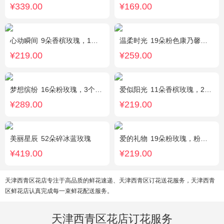
¥339.00
¥169.00
心动瞬间
9朵香槟玫瑰，1个蓝色绣球，1支多头白百合，桔梗、绿叶搭配
温柔时光
19朵粉色康乃馨，2支多头粉百合，黄莺搭配
¥219.00
¥259.00
梦想缤纷
16朵粉玫瑰，3个白色乒乓菊，一个紫色绣球，紫色桔梗、绿叶搭配
爱似阳光
11朵香槟玫瑰，2朵向日葵，桔梗、配花、绿叶搭配
¥289.00
¥219.00
美丽星辰
52朵碎冰蓝玫瑰
爱的礼物
19朵粉玫瑰，粉色满天星搭配
¥419.00
¥219.00
天津西青区花店专注于高品质的鲜花速递、天津西青区订花送花服务，天津西青
区鲜花店认真完成每一束鲜花配送服务。
天津西青区花店订花服务