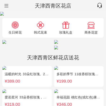
天津西青区花店
生日鲜花
韩式花束
玫瑰礼盒
商务花篮
天津西青区鲜花店送花
温暖的时光
33朵红玫瑰、2枝多头粉百合，搭配适量黄莺草、栀子叶间插。
多彩的季节
11枝香槟玫瑰，2枝多头白百合，栀子叶搭配
¥389.00
¥199.00
爱若星河
33朵香槟玫瑰，白色满天星点缀
幸福花园
桃红色(或红色)康乃馨18枝，桃红色(或红色)玫瑰18枝，粉色康乃馨12枝，粉色多头小康乃馨9枝，点缀适量绿叶、叶上黄金等。
¥319.00
¥346.00