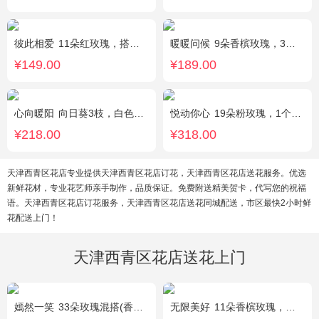
彼此相爱
11朵红玫瑰，搭配适量满天星、叶上黄金。
暖暖问候
9朵香槟玫瑰，3朵向日葵，满天星、绿叶搭配
¥149.00
¥189.00
心向暖阳
向日葵3枝，白色洋桔梗0.5扎，绿色小雏菊2枝，雪柳0.1扎
悦动你心
19朵粉玫瑰，1个粉色绣球，2个白色乒乓菊，粉色桔梗、尤加利间插丰满
¥218.00
¥318.00
天津西青区花店专业提供天津西青区花店订花，天津西青区花店送花服务。优选
新鲜花材，专业花艺师亲手制作，品质保证。免费附送精美贺卡，代写您的祝福
语。天津西青区花店订花服务，天津西青区花店送花同城配送，市区最快2小时鲜
花配送上门！
天津西青区花店送花上门
嫣然一笑
33朵玫瑰混搭(香槟玫瑰+红玫瑰)，桔梗、配花、绿叶
无限美好
11朵香槟玫瑰，桔梗、小花、绿叶搭配