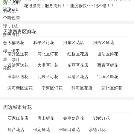
花很漂亮，服务周到！！速度很快~~~很不错！！
天津西青区鲜花
天津送花
和平区订花
河东区花店
河西区鲜花
南开区送花
河北区订花
红桥区花店
塘沽区鲜花
汉沽区送花
大港区订花
东丽区花店
西青区鲜花
津南区送花
北辰区订花
武清区花店
宝坻区鲜花
滨海新区送花
宁河区订花
静海区花店
蓟州区鲜花
周边城市鲜花
石家庄花店
唐山鲜花
秦皇岛送花
邯郸订花
邢台花店
保定鲜花
张家口送花
承德订花