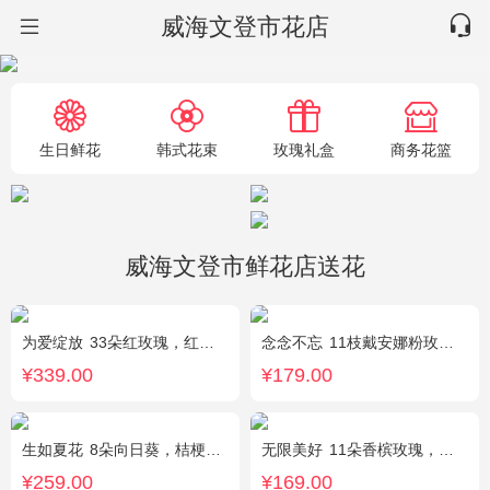
威海文登市花店
生日鲜花
韩式花束
玫瑰礼盒
商务花篮
威海文登市鲜花店送花
为爱绽放
33朵红玫瑰，红豆、尤加利绿叶搭配
念念不忘
11枝戴安娜粉玫瑰，1枝多头百合，满天星、栀子叶
¥339.00
¥179.00
生如夏花
8朵向日葵，桔梗、红豆、绿叶搭配
无限美好
11朵香槟玫瑰，桔梗、小花、绿叶搭配
¥259.00
¥169.00