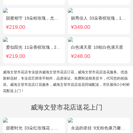
甜蜜相守
19朵粉玫瑰，尤加利、小花搭配
丽秀佳人
33朵香槟玫瑰，1条灯带，桔梗、绿叶搭配
¥219.00
¥349.00
爱似阳光
11朵香槟玫瑰，2朵向日葵，桔梗、配花、绿叶搭配
白色满天星
10枝白色满天星
¥219.00
¥248.00
威海文登市花店专业提供威海文登市花店订花，威海文登市花店送花服务。优选
新鲜花材，专业花艺师亲手制作，品质保证。免费附送精美贺卡，代写您的祝福
语。威海文登市花店订花服务，威海文登市花店送花同城配送，市区最快2小时鲜
花配送上门！
威海文登市花店送花上门
甜蜜时光
33朵红玫瑰花，外围相思梅配花，黑色饰条环绕
永远的牵挂
9支粉色康乃馨，1支多头白百合，搭配黄莺、满天星。