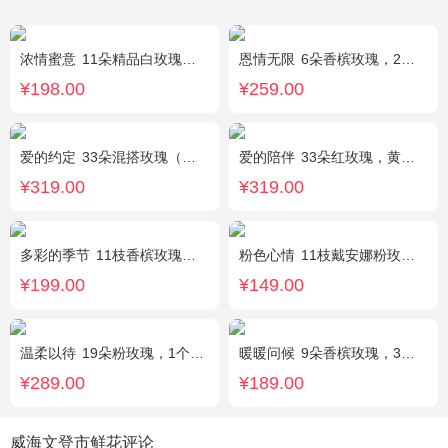
浓情蜜意
11朵精品白玫瑰，搭配适量浅绿色洋桔梗、书带草、黄莺。
恩情无限
6朵香槟玫瑰，2枝向日葵，蓝色绣球，绿色桔梗、绿叶搭配
¥198.00
¥259.00
爱的约定
33朵混搭玫瑰（粉戴安娜，香槟玫瑰，红玫瑰），相思梅、绿叶搭配
爱的陪伴
33朵红玫瑰，黄莺间插点缀，白色满天星外围点缀搭配
¥319.00
¥319.00
多彩的季节
11枝香槟玫瑰，2枝多头白百合，栀子叶搭配
粉色心情
11枝戴安娜粉玫瑰，满天星，绿叶搭配
¥199.00
¥149.00
温柔以待
19朵粉玫瑰，1个粉色绣球，1枝多头白百合，桔梗、满天星、绿叶搭配
暖暖问候
9朵香槟玫瑰，3朵向日葵，满天星、绿叶搭配
¥289.00
¥189.00
威海文登市鲜花评论