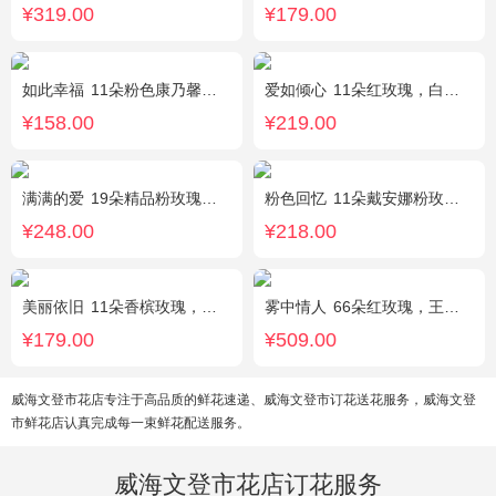
¥319.00
¥179.00
如此幸福
11朵粉色康乃馨，黄莺、满天星搭配。
爱如倾心
11朵红玫瑰，白色满天星间插，一条灯带，一对小熊、黄莺或尤加利叶搭配
¥158.00
¥219.00
满满的爱
19朵精品粉玫瑰，搭配适量紫色勿忘我间插。
粉色回忆
11朵戴安娜粉玫瑰，尤加利间插，丰满搭配绿叶
¥248.00
¥218.00
美丽依旧
11朵香槟玫瑰，搭配石竹梅间插。
雾中情人
66朵红玫瑰，王冠，灯带
¥179.00
¥509.00
威海文登市花店专注于高品质的鲜花速递、威海文登市订花送花服务，威海文登
市鲜花店认真完成每一束鲜花配送服务。
威海文登市花店订花服务