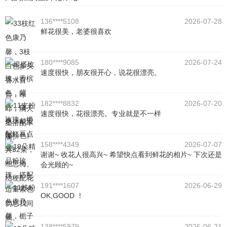
136****5108
2026-07-28
鲜花很美，老婆很喜欢
180****9085
2026-07-24
速度很快，朋友很开心，说花很漂亮。
182****8832
2026-07-20
速度很快，花很漂亮。专业就是不一样
158****4349
2026-07-07
谢谢~ 收花人很高兴~ 希望快点看到鲜花的相片~ 下次还是
会光顾的~
191****1607
2026-06-29
OK,GOOD ！
138****5979
2026-06-21