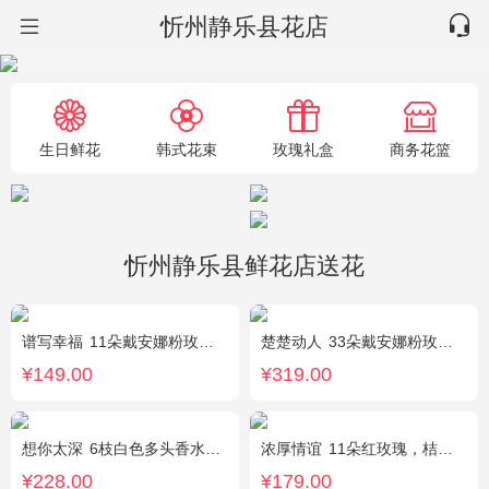
忻州静乐县花店
生日鲜花
韩式花束
玫瑰礼盒
商务花篮
忻州静乐县鲜花店送花
谱写幸福
11朵戴安娜粉玫瑰，搭配适量情人草装饰
楚楚动人
33朵戴安娜粉玫瑰，相思梅搭配
¥149.00
¥319.00
想你太深
6枝白色多头香水百合，黄莺、勿忘我搭配。
浓厚情谊
11朵红玫瑰，桔梗、红豆、绿叶搭配
¥228.00
¥179.00