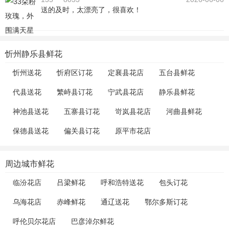
送的及时，太漂亮了，很喜欢！
忻州静乐县鲜花
忻州送花
忻府区订花
定襄县花店
五台县鲜花
代县送花
繁峙县订花
宁武县花店
静乐县鲜花
神池县送花
五寨县订花
岢岚县花店
河曲县鲜花
保德县送花
偏关县订花
原平市花店
周边城市鲜花
临汾花店
吕梁鲜花
呼和浩特送花
包头订花
乌海花店
赤峰鲜花
通辽送花
鄂尔多斯订花
呼伦贝尔花店
巴彦淖尔鲜花