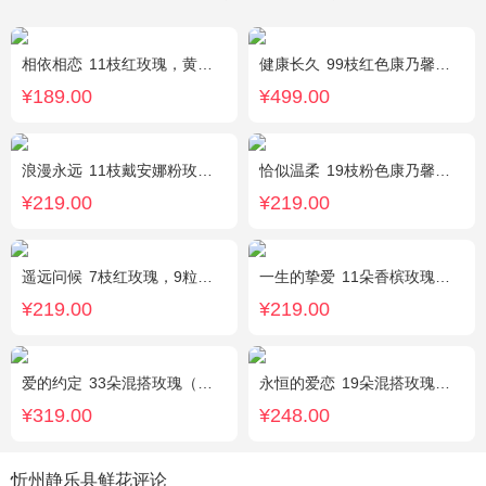
相依相恋
11枝红玫瑰，黄莺、满天星适量点缀，另加2只可爱小熊公仔。(小熊以实物为准)
健康长久
99枝红色康乃馨，满天星丰满围绕。
¥189.00
¥499.00
浪漫永远
11枝戴安娜粉玫瑰，1枝浅蓝色绣球，浅紫洋桔梗、栀子叶搭配
恰似温柔
19枝粉色康乃馨，搭配适量情人草、尤加利叶
¥219.00
¥219.00
遥远问候
7枝红玫瑰，9粒巧克力，2只可爱小熊，满天星、绿叶周围点缀；巧克力选择高端品牌（德芙、金莎、费列罗等），具体以当地市场为准，小熊以实物为准。
一生的挚爱
11朵香槟玫瑰，搭配适量叶上黄金，随机赠送一个小熊。
¥219.00
¥219.00
爱的约定
33朵混搭玫瑰（粉戴安娜，香槟玫瑰，红玫瑰），相思梅、绿叶搭配
永恒的爱恋
19朵混搭玫瑰（粉色、香槟色、白色），2个小熊，黄莺、满天星点缀
¥319.00
¥248.00
忻州静乐县鲜花评论