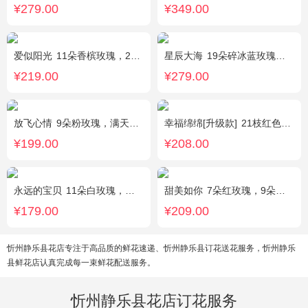
¥279.00
¥349.00
爱似阳光
11朵香槟玫瑰，2朵向日葵，桔梗、配花、绿叶搭配
星辰大海
19朵碎冰蓝玫瑰，尤加利绿叶搭配
¥219.00
¥279.00
放飞心情
9朵粉玫瑰，满天星、栀子叶适量
幸福绵绵[升级款]
21枝红色康乃馨，加拿大黄莺，满天星间插丰满
¥199.00
¥208.00
永远的宝贝
11朵白玫瑰，搭配适量紫色勿忘我、黄莺、栀子叶间插。
甜美如你
7朵红玫瑰，9朵戴安娜粉玫瑰，白色满天星丰满间插，尤加利搭配
¥179.00
¥209.00
忻州静乐县花店专注于高品质的鲜花速递、忻州静乐县订花送花服务，忻州静乐
县鲜花店认真完成每一束鲜花配送服务。
忻州静乐县花店订花服务