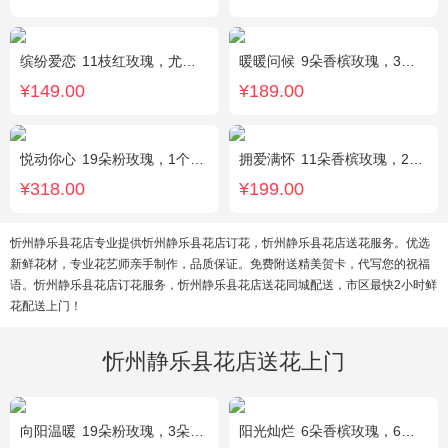
缤纷爱恋
11枝红玫瑰，尤加利叶搭配
暖暖问候
9朵香槟玫瑰，3朵向日葵，满天星、绿叶搭配
¥149.00
¥189.00
悦动你心
19朵粉玫瑰，1个粉色绣球，2个白色乒乓菊，粉色桔梗、尤加利间插丰满
拥爱满怀
11朵香槟玫瑰，2支多头白百合，绿叶搭配
¥318.00
¥199.00
忻州静乐县花店专业提供忻州静乐县花店订花，忻州静乐县花店送花服务。优选
新鲜花材，专业花艺师亲手制作，品质保证。免费附送精美贺卡，代写您的祝福
语。忻州静乐县花店订花服务，忻州静乐县花店送花同城配送，市区最快2小时鲜
花配送上门！
忻州静乐县花店送花上门
向阳温暖
19朵粉玫瑰，3朵向日葵，绿叶搭配
阳光灿烂
6朵香槟玫瑰，6朵粉玫瑰，3朵向日葵，2枝多头白百合，1枝多头粉百合，绿叶