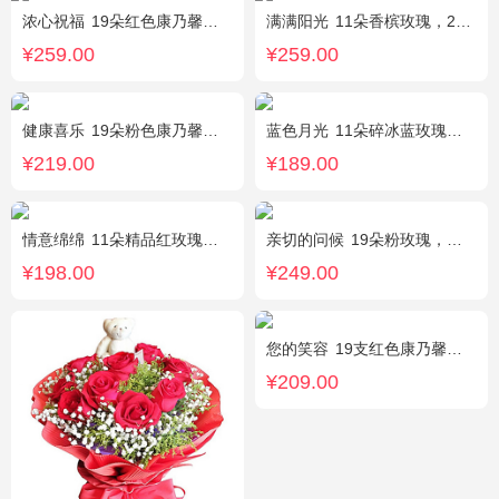
浓心祝福
19朵红色康乃馨，2支多头粉百合，绿叶搭配
满满阳光
11朵香槟玫瑰，2朵向日葵，1个蓝色绣球，配花、桔梗、绿叶搭配
¥259.00
¥259.00
健康喜乐
19朵粉色康乃馨，满天星、绿叶搭配
蓝色月光
11朵碎冰蓝玫瑰，满天星搭配
¥219.00
¥189.00
情意绵绵
11朵精品红玫瑰，搭配相思梅、黄莺，随机赠送一对小熊。
亲切的问候
19朵粉玫瑰，叶上黄金点缀。
¥198.00
¥249.00
您的笑容
19支红色康乃馨，搭配适量石竹。
¥209.00