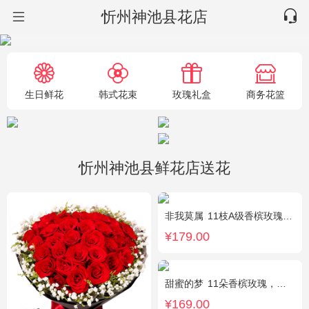
忻州神池县花店
生日鲜花
韩式花束
玫瑰礼盒
商务花篮
忻州神池县鲜花店送花
非我莫属
11枝A级香槟玫瑰，间插黄英、满天星，另加2只可爱小熊公仔（小熊以实物为准）。
¥179.00
甜蜜的梦
11朵香槟玫瑰，桔梗、满天星、绿叶搭配
¥169.00