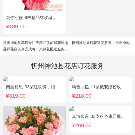
为你守候
9枝精品红玫瑰，满天星、黄莺点缀，加可爱小熊1只。(小熊以实物为准)
¥139.00
忻州神池县花店专注于高品质的鲜花速递、忻州神池县订花送花服务，忻州神池
县鲜花店认真完成每一束鲜花配送服务。
忻州神池县花店订花服务
南国相思
33朵红玫瑰，相思梅丰满围边
粉色回忆
11朵戴安娜粉玫瑰，尤加利间插，丰满搭配绿叶
¥319.00
¥218.00
真情传递
33支粉色康乃馨，搭配黄莺、满天星。
¥269.00