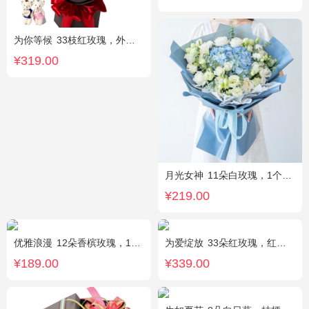
为你等候
33枝红玫瑰，外围满天星和黄莺，随机赠送两只公仔
¥319.00
月光女神
11朵白玫瑰，1个蓝色绣球，桔梗搭配
¥219.00
优雅浪漫
12朵香槟玫瑰，1枝多头白百合，黄莺搭配
为爱绽放
33朵红玫瑰，红豆、尤加利绿叶搭配
¥189.00
¥339.00