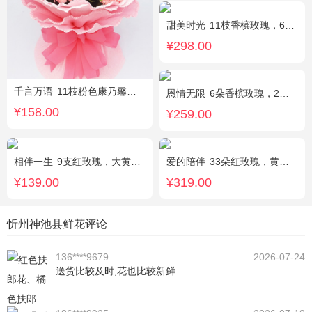
甜美时光
11枝香槟玫瑰，6枝多头白百合，搭配适量尤加利叶装饰
¥298.00
千言万语
11枝粉色康乃馨，栀子叶间插丰满
恩情无限
6朵香槟玫瑰，2枝向日葵，蓝色绣球，绿色桔梗、绿叶搭配
¥158.00
¥259.00
相伴一生
9支红玫瑰，大黄莺.满天星搭配。
爱的陪伴
33朵红玫瑰，黄莺间插点缀，白色满天星外围点缀搭配
¥139.00
¥319.00
忻州神池县鲜花评论
136****9679
2026-07-24
送货比较及时,花也比较新鲜