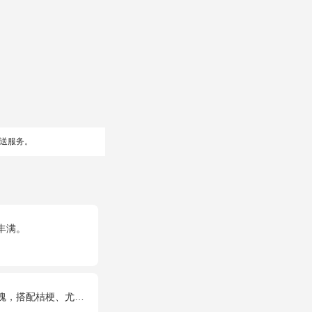
送服务。
丰满。
，搭配桔梗、尤加利叶