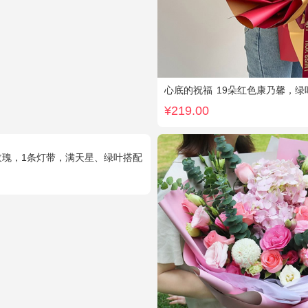
心底的祝福
19朵红色康乃馨，绿
¥219.00
玫瑰，1条灯带，满天星、绿叶搭配