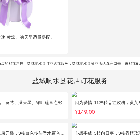
玫瑰,黄莺、满天星适量搭配。
品质的鲜花速递、盐城响水县订花送花服务，盐城响水县鲜花店认真完成每一束鲜花配
盐城响水县花店订花服务
瑰，黄莺、满天星、绿叶适量点缀
因为爱情
11枝精品红玫瑰，黄英
¥149.00
乃馨，3枝白色多头香水百合，绿叶，满天星搭配丰满。
心想事成
3枝向日葵，3枝香槟玫瑰