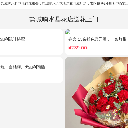
。盐城响水县花店订花服务，盐城响水县花店送花同城配送，市区最快2小时鲜花配送
盐城响水县花店送花上门
尤加利绿叶搭配
眷念
19朵粉色康乃馨，一条灯带
¥239.00
玫瑰，白桔梗、尤加利间插