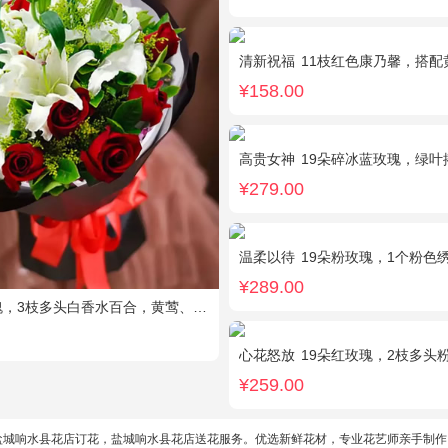
清新祝福
11枝红色康乃馨，搭配
¥158.00
高贵女神
19朵碎冰蓝玫瑰，绿叶
¥279.00
温柔以待
19朵粉玫瑰，1个粉色绣球，1枝多头
¥289.00
，3枝多头白香水百合，黄莺、绿叶搭配
心花怒放
19朵红玫瑰，2枝多头粉
¥259.00
盐城响水县花店订花，盐城响水县花店送花服务。优选新鲜花材，专业花艺师亲手制作