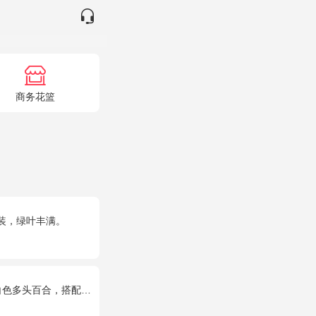
商务花篮
装，绿叶丰满。
百合，搭配适量叶上黄金。