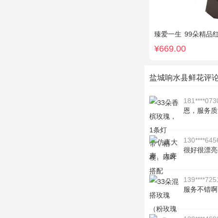
臻爱一生
99朵精品
¥669.00
盐城响水县鲜花评
181****073
恩，服务质
130****645
很好很漂亮
139****725
服务不错啊