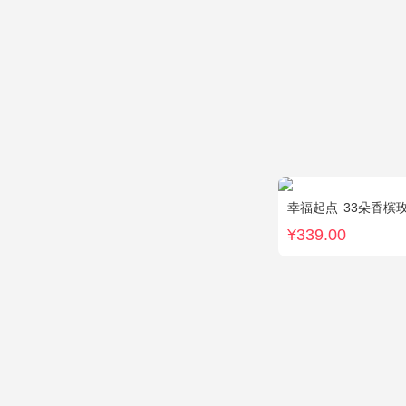
幸福起点
33朵香槟
¥339.00