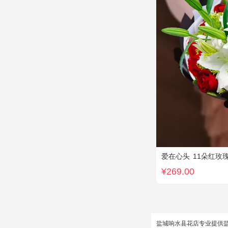
爱在心头
11朵红玫瑰
¥269.00
盐城响水县花店专业提供