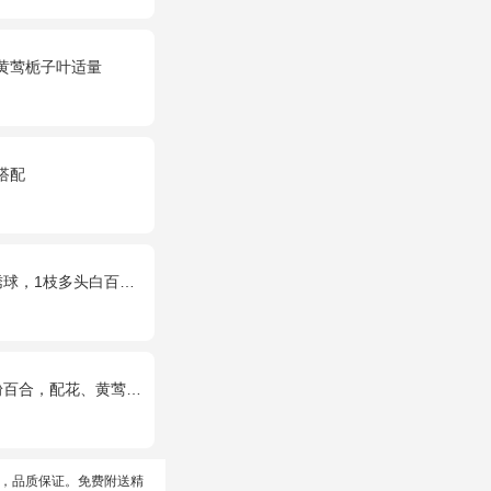
黄莺栀子叶适量
搭配
白百合，桔梗、满天星、绿叶搭配
百合，配花、黄莺搭配
，品质保证。免费附送精