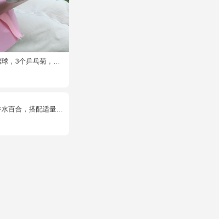
个乒乓菊，桔梗、绿叶搭配
，搭配适量石竹梅、黄莺。