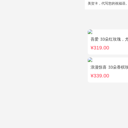
美贺卡，代写您的祝福语
吾爱
33朵红玫瑰，
¥319.00
浪漫惊喜
33朵香槟
¥339.00