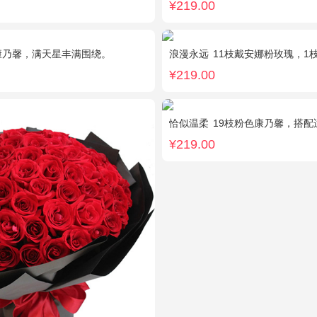
¥219.00
康乃馨，满天星丰满围绕。
浪漫永远
11枝戴安娜粉玫瑰，1枝浅蓝色绣
¥219.00
恰似温柔
19枝粉色康乃馨，搭配适
¥219.00