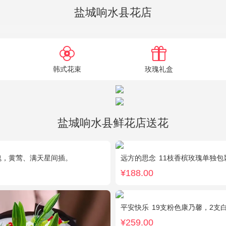
盐城响水县花店
韩式花束
玫瑰礼盒
盐城响水县鲜花店送花
瑰，黄莺、满天星间插。
远方的思念
11枝香槟玫瑰单独包
¥188.00
平安快乐
19支粉色康乃馨，2支白色多头
¥259.00