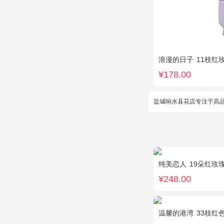
浪漫的日子
11枝红
¥178.00
盐城响水县花店专注于高
纯美恋人
19朵红玫
¥248.00
温馨的港湾
33枝红色康