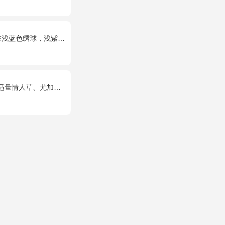
球，浅紫洋桔梗、栀子叶搭配
量情人草、尤加利叶