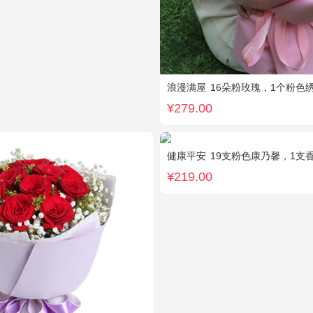
浪漫满屋
16朵粉玫瑰，1个粉色绣球，3
¥279.00
健康平安
19支粉色康乃馨，1支香水百合
¥219.00