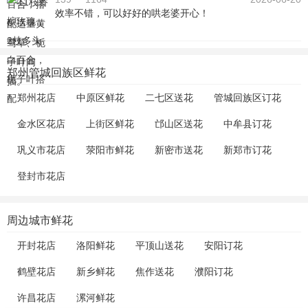
效率不错，可以好好的哄老婆开心！
郑州管城回族区鲜花
郑州花店
中原区鲜花
二七区送花
管城回族区订花
金水区花店
上街区鲜花
邙山区送花
中牟县订花
巩义市花店
荥阳市鲜花
新密市送花
新郑市订花
登封市花店
周边城市鲜花
开封花店
洛阳鲜花
平顶山送花
安阳订花
鹤壁花店
新乡鲜花
焦作送花
濮阳订花
许昌花店
漯河鲜花