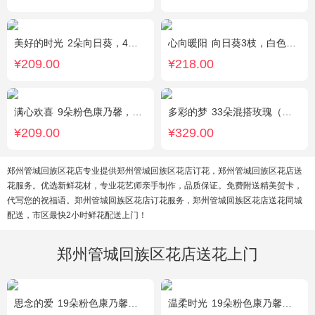
美好的时光
2朵向日葵，4朵香槟玫瑰，2朵碎冰蓝玫瑰，桔梗、配花、配草搭配
心向暖阳
向日葵3枝，白色洋桔梗0.5扎，绿色小雏菊2枝，雪柳0.1扎
¥209.00
¥218.00
满心欢喜
9朵粉色康乃馨，2朵粉玫瑰，桔梗、满天星、绿叶搭配
多彩的梦
33朵混搭玫瑰（香槟玫瑰+粉玫瑰+白玫瑰），配花、绿叶搭配
¥209.00
¥329.00
郑州管城回族区花店专业提供郑州管城回族区花店订花，郑州管城回族区花店送
花服务。优选新鲜花材，专业花艺师亲手制作，品质保证。免费附送精美贺卡，
代写您的祝福语。郑州管城回族区花店订花服务，郑州管城回族区花店送花同城
配送，市区最快2小时鲜花配送上门！
郑州管城回族区花店送花上门
思念的爱
19朵粉色康乃馨，尤加利搭配
温柔时光
19朵粉色康乃馨，2支多头粉百合，黄莺搭配