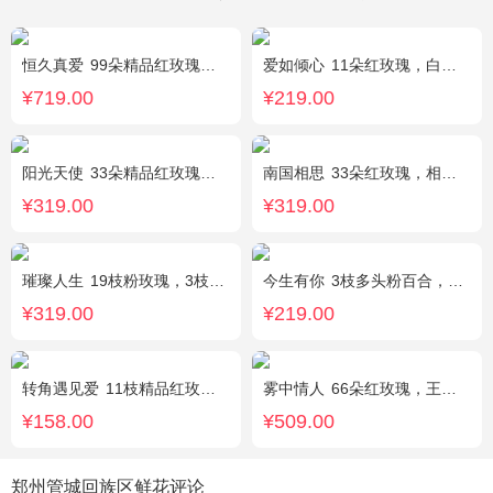
恒久真爱
99朵精品红玫瑰，粉色相思梅丰满围边，搭配皇冠、黑色缎带装饰
爱如倾心
11朵红玫瑰，白色满天星间插，一条灯带，一对小熊、黄莺或尤加利叶搭配
¥719.00
¥219.00
阳光天使
33朵精品红玫瑰，外围搭配适量红色、粉色、白色石竹梅。
南国相思
33朵红玫瑰，相思梅丰满围边
¥319.00
¥319.00
璀璨人生
19枝粉玫瑰，3枝向日葵，绿叶搭配
今生有你
3枝多头粉百合，5枝红玫瑰，点缀情人草叶材作成精美的 花瓶花插
¥319.00
¥219.00
转角遇见爱
11枝精品红玫瑰，桔梗适量搭配
雾中情人
66朵红玫瑰，王冠，灯带
¥158.00
¥509.00
郑州管城回族区鲜花评论