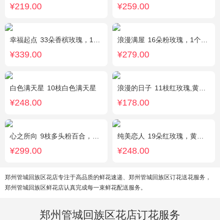
¥219.00
¥259.00
幸福起点
33朵香槟玫瑰，1条灯带，满天星、绿叶搭配
浪漫满屋
16朵粉玫瑰，1个粉色绣球，3个乒乓菊，桔梗、绿叶搭配
¥339.00
¥279.00
白色满天星
10枝白色满天星
浪漫的日子
11枝红玫瑰,黄莺、满天星适量搭配。
¥248.00
¥178.00
心之所向
9枝多头粉百合，桔梗，尤加利搭配
纯美恋人
19朵红玫瑰，黄莺、满天星、绿叶适量点缀
¥299.00
¥248.00
郑州管城回族区花店专注于高品质的鲜花速递、郑州管城回族区订花送花服务，
郑州管城回族区鲜花店认真完成每一束鲜花配送服务。
郑州管城回族区花店订花服务