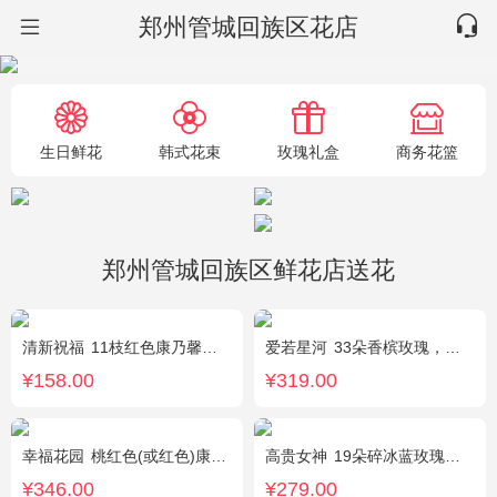
郑州管城回族区花店
生日鲜花
韩式花束
玫瑰礼盒
商务花篮
郑州管城回族区鲜花店送花
清新祝福
11枝红色康乃馨，搭配黄莺栀子叶适量
爱若星河
33朵香槟玫瑰，白色满天星点缀
¥158.00
¥319.00
幸福花园
桃红色(或红色)康乃馨18枝，桃红色(或红色)玫瑰18枝，粉色康乃馨12枝，粉色多头小康乃馨9枝，点缀适量绿叶、叶上黄金等。
高贵女神
19朵碎冰蓝玫瑰，绿叶搭配
¥346.00
¥279.00