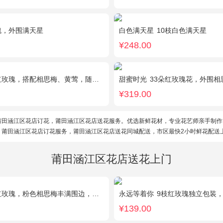
瑰，外围满天星
白色满天星
10枝白色满天星
¥248.00
瑰，搭配相思梅、黄莺，随机赠送一对小熊。
甜蜜时光
33朵红玫瑰花，外围相思
¥319.00
莆田涵江区花店订花，莆田涵江区花店送花服务。优选新鲜花材，专业花艺师亲手制作
。莆田涵江区花店订花服务，莆田涵江区花店送花同城配送，市区最快2小时鲜花配送
莆田涵江区花店送花上门
，粉色相思梅丰满围边，搭配皇冠、黑色缎带装饰
永远等着你
9枝红玫瑰独立包装
¥139.00