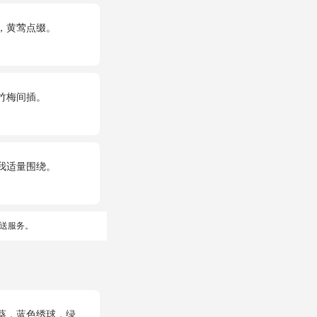
，黄莺点缀。
竹梅间插。
我适量围绕。
送服务。
绣球，绿色桔梗、绿叶搭配