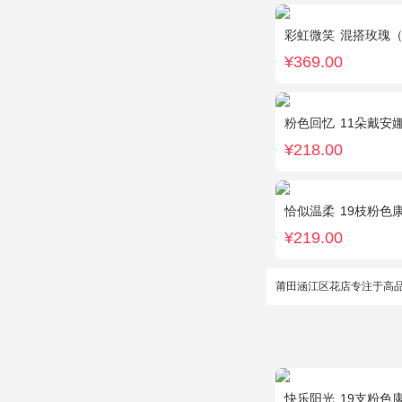
彩虹微笑
混搭玫瑰（香槟色，
¥369.00
粉色回忆
11朵戴安
¥218.00
恰似温柔
19枝粉色
¥219.00
莆田涵江区花店专注于高
快乐阳光
19支粉色康