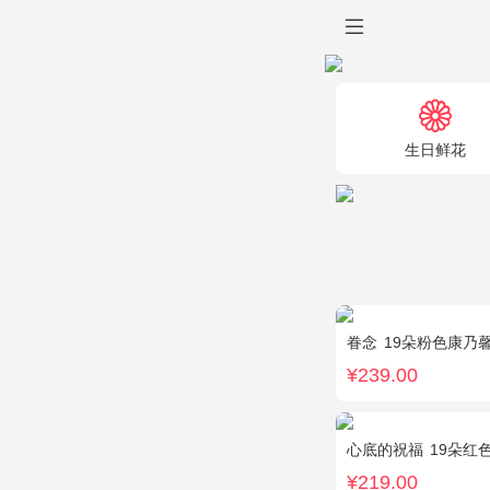
生日鲜花
眷念
19朵粉色康乃
¥239.00
心底的祝福
19朵红
¥219.00