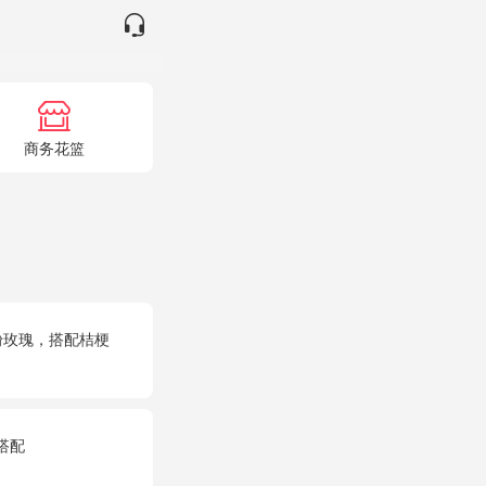
商务花篮
粉玫瑰，搭配桔梗
搭配