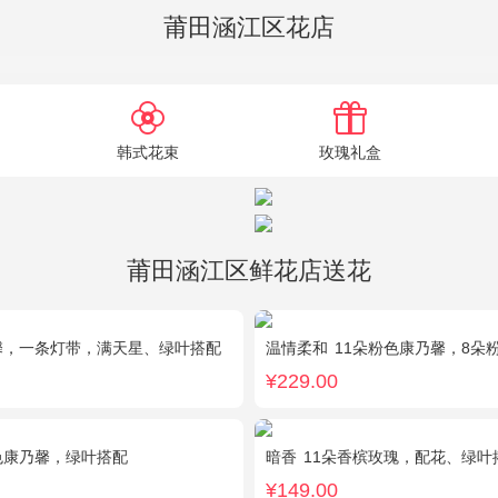
莆田涵江区花店
韩式花束
玫瑰礼盒
莆田涵江区鲜花店送花
馨，一条灯带，满天星、绿叶搭配
温情柔和
11朵粉色康乃馨，8朵
¥229.00
色康乃馨，绿叶搭配
暗香
11朵香槟玫瑰，配花、绿叶
¥149.00