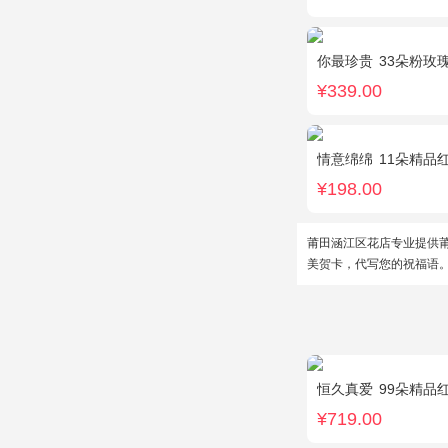
你最珍贵
33朵粉玫
¥339.00
情意绵绵
11朵精品红玫
¥198.00
莆田涵江区花店专业提供
美贺卡，代写您的祝福语
恒久真爱
99朵精品红玫瑰
¥719.00