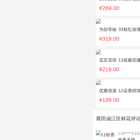
¥269.00
为你等候
33枝红玫瑰
¥319.00
花言花语
11枝戴安娜粉
¥219.00
优雅浪漫
12朵香槟
¥189.00
莆田涵江区鲜花评
139****116
效率不错，