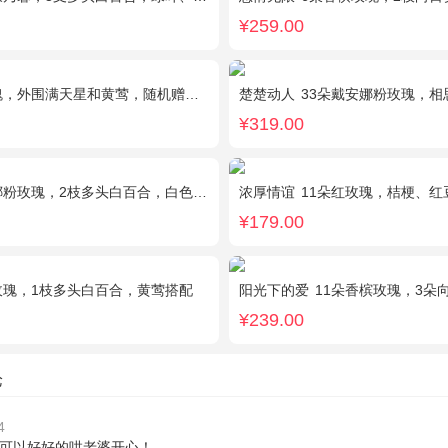
¥259.00
，外围满天星和黄莺，随机赠送两只公仔
楚楚动人
33朵戴安娜粉玫瑰，相
¥319.00
玫瑰，2枝多头白百合，白色相思梅、栀子叶搭配
浓厚情谊
11朵红玫瑰，桔梗、红
¥179.00
玫瑰，1枝多头白百合，黄莺搭配
阳光下的爱
11朵香槟玫瑰，3朵向日葵，1
¥239.00
论
4
可以好好的哄老婆开心！