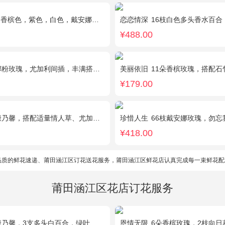
紫色，白色，戴安娜粉色）共52朵，相思梅、桔梗配花
恋恋情深
16枝白色多头香水百合
¥488.00
娜粉玫瑰，尤加利间插，丰满搭配绿叶
美丽依旧
11朵香槟玫瑰，搭配石
¥179.00
康乃馨，搭配适量情人草、尤加利叶
珍惜人生
66枝戴安娜玫瑰，勿忘
¥418.00
品质的鲜花速递、莆田涵江区订花送花服务，莆田涵江区鲜花店认真完成每一束鲜花配
莆田涵江区花店订花服务
乃馨，3支多头白百合，绿叶、黄莺点缀。
恩情无限
6朵香槟玫瑰，2枝向日葵，蓝色