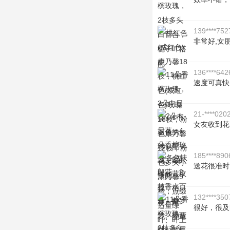
139****752
非常好,女
136****642
速度可真快
21-****020
女友收到花
185****890
送花很准时
132****350
很好，很及