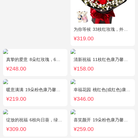
为你等候
33枝红玫瑰，外围满天星和黄莺，随机赠送两只公仔
¥319.00
真挚的爱意
8朵红玫瑰，6朵香槟玫瑰，5朵粉玫瑰，叶上黄金点缀。
清新祝福
11枝红色康乃馨，搭配黄莺栀子叶适量
¥248.00
¥158.00
暖意满满
19朵粉色康乃馨，搭配相思梅、黄莺穿插点缀。
幸福花园
桃红色(或红色)康乃馨18枝，桃红色(或红色)玫瑰18枝，粉色康乃馨12枝，粉色多头小康乃馨9枝，点缀适量绿叶、叶上黄金等。
¥219.00
¥346.00
绽放的祝福
6枝向日葵，绿色桔梗、尤加利搭配
喜笑颜开
19朵粉色康乃馨，2枝多头白百合，满天星、绿叶搭配
¥309.00
¥259.00