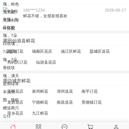
186****1234
2026-06-17
鲜花不错，女朋友很喜欢
莆田仙游县鲜花
莆田订花
城厢区花店
涵江区鲜花
荔城区送花
秀屿区订花
仙游县花店
周边城市鲜花
三明花店
泉州鲜花
漳州送花
南平订花
龙岩花店
宁德鲜花
南昌送花
景德镇订花
萍乡花店
九江鲜花