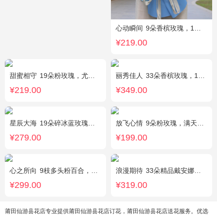
心动瞬间
9朵香槟玫瑰，1个蓝色绣球，1支多头白百合，桔梗、绿叶搭配
¥219.00
甜蜜相守
19朵粉玫瑰，尤加利、小花搭配
丽秀佳人
33朵香槟玫瑰，1条灯带，桔梗、绿叶搭配
¥219.00
¥349.00
星辰大海
19朵碎冰蓝玫瑰，尤加利绿叶搭配
放飞心情
9朵粉玫瑰，满天星、栀子叶适量
¥279.00
¥199.00
心之所向
9枝多头粉百合，桔梗，尤加利搭配
浪漫期待
33朵精品戴安娜粉玫瑰，叶上黄金适量搭配。
¥299.00
¥319.00
莆田仙游县花店专业提供莆田仙游县花店订花，莆田仙游县花店送花服务。优选