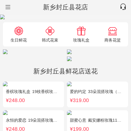
新乡封丘县花店
生日鲜花
韩式花束
玫瑰礼盒
商务花篮
新乡封丘县鲜花店送花
香槟玫瑰礼盒
19枝香槟玫瑰.黄英配花
爱的约定
33朵混搭玫瑰（粉戴安娜，香槟玫瑰，红玫瑰），相思梅、绿叶搭配
¥248.00
¥319.00
永恒的爱恋
19朵混搭玫瑰（粉色、香槟色、白色），2个小熊，黄莺、满天星点缀
甜蜜心意
戴安娜粉玫瑰11枝，浅紫勿忘我、尤加利搭配
¥248.00
¥199.00