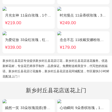
月光女神
11朵白玫瑰，1个蓝色绣球，桔梗搭配
时光慢点
11朵香槟玫瑰，3朵向日葵，1个蓝色绣球，桔梗、绿叶搭配
¥219.00
¥249.00
为爱绽放
33朵红玫瑰，红豆、尤加利绿叶搭配
念念不忘
11枝戴安娜粉玫瑰，1枝多头百合，满天星、栀子叶
¥339.00
¥179.00
新乡封丘县花店专业提供新乡封丘县花店订花，新乡封丘县花店送花服务。优选
新鲜花材，专业花艺师亲手制作，品质保证。免费附送精美贺卡，代写您的祝福
语。新乡封丘县花店订花服务，新乡封丘县花店送花同城配送，市区最快2小时鲜
花配送上门！
新乡封丘县花店送花上门
嫣然一笑
33朵玫瑰混搭(香槟玫瑰+红玫瑰)，桔梗、配花、绿叶
心动瞬间
9朵香槟玫瑰，1个蓝色绣球，1支多头白百合，桔梗、绿叶搭配