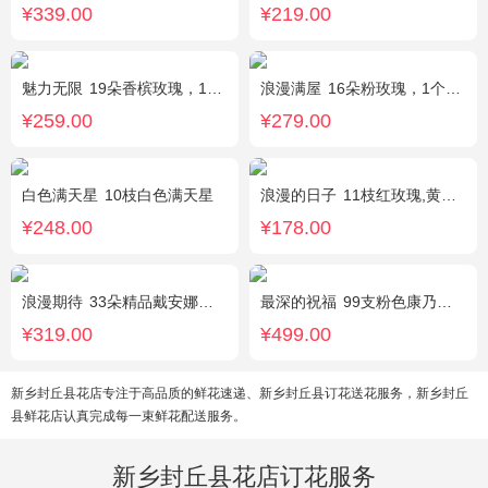
¥339.00
¥219.00
魅力无限
19朵香槟玫瑰，1枝多头白百合，桔梗、小花、绿叶搭配
浪漫满屋
16朵粉玫瑰，1个粉色绣球，3个乒乓菊，桔梗、绿叶搭配
¥259.00
¥279.00
白色满天星
10枝白色满天星
浪漫的日子
11枝红玫瑰,黄莺、满天星适量搭配。
¥248.00
¥178.00
浪漫期待
33朵精品戴安娜粉玫瑰，叶上黄金适量搭配。
最深的祝福
99支粉色康乃馨，搭配绿叶、黄莺。
¥319.00
¥499.00
新乡封丘县花店专注于高品质的鲜花速递、新乡封丘县订花送花服务，新乡封丘
县鲜花店认真完成每一束鲜花配送服务。
新乡封丘县花店订花服务