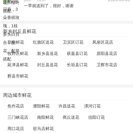
一早就送到了，很好，谢谢
新乡封丘县鲜花
新乡鲜花
红旗区送花
卫滨区订花
凤泉区花店
牧野区鲜花
新乡县送花
获嘉县订花
原阳县花店
延津县鲜花
封丘县送花
长垣县订花
卫辉市花店
辉县市鲜花
周边城市鲜花
焦作花店
濮阳鲜花
许昌送花
漯河订花
三门峡花店
南阳鲜花
商丘送花
信阳订花
周口花店
驻马店鲜花