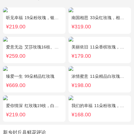
听见幸福
19朵粉玫瑰，银叶菊间插，搭配满天星
南国相思
33朵红玫瑰，相思梅丰满围边
¥219.00
¥319.00
爱意无边
艾莎玫瑰16枝、白色洋桔梗5枝、尤加利10枝
美丽依旧
11朵香槟玫瑰，搭配石竹梅间插。
¥259.00
¥179.00
臻爱一生
99朵精品红玫瑰
浓情蜜意
11朵精品白玫瑰，搭配适量浅绿色洋桔梗、书带草、黄莺。
¥669.00
¥198.00
爱你情深
红玫瑰19枝，白色相思梅、栀子叶搭配
我们的幸福
11朵粉玫瑰，银叶菊，尤加利搭配
¥219.00
¥168.00
新乡封丘县鲜花评论