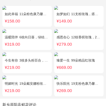
如此幸福
11朵粉色康乃馨，黄莺、满天星搭配。
如梦如幻
11支粉玫瑰，搭配红豆点缀。
¥158.00
¥149.00
温暖陪伴
6枝向日葵，绿桔梗丰满，栀子叶搭配
感恩在心
12枝香槟玫瑰，2枝向日葵，搭配白色满天星、尤加利叶
¥319.00
¥279.00
今生有你
3枝多头粉百合，5枝红玫瑰，点缀情人草叶材作成精美的 花瓶花插
臻爱一生
99朵精品红玫瑰
¥219.00
¥669.00
明媚时光
19朵戴安娜粉玫瑰，尤加利丰满间插，粉色满天星点缀
快乐阳光
19支粉色康乃馨，3支多头白百合，绿叶、黄莺点缀。
¥219.00
¥269.00
新乡原阳县鲜花评论