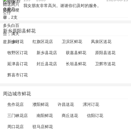
我女朋友非常高兴。谢谢你们及时的服务。
新乡原阳县鲜花
新乡订花
红旗区花店
卫滨区鲜花
凤泉区送花
牧野区订花
新乡县花店
获嘉县鲜花
原阳县送花
延津县订花
封丘县花店
长垣县鲜花
卫辉市送花
辉县市订花
周边城市鲜花
焦作花店
濮阳鲜花
许昌送花
漯河订花
三门峡花店
南阳鲜花
商丘送花
信阳订花
周口花店
驻马店鲜花