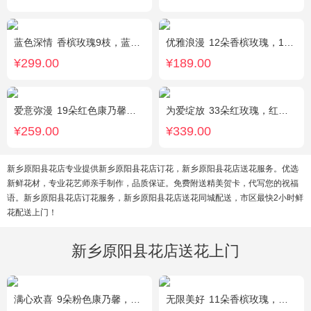
蓝色深情
香槟玫瑰9枝，蓝绣球1枝，向日葵3枝，白色洋桔梗、大叶尤加利搭配
优雅浪漫
12朵香槟玫瑰，1枝多头白百合，黄莺搭配
¥299.00
¥189.00
爱意弥漫
19朵红色康乃馨粉，2枝多头粉百合，黄莺、石竹梅搭配
为爱绽放
33朵红玫瑰，红豆、尤加利绿叶搭配
¥259.00
¥339.00
新乡原阳县花店专业提供新乡原阳县花店订花，新乡原阳县花店送花服务。优选
新鲜花材，专业花艺师亲手制作，品质保证。免费附送精美贺卡，代写您的祝福
语。新乡原阳县花店订花服务，新乡原阳县花店送花同城配送，市区最快2小时鲜
花配送上门！
新乡原阳县花店送花上门
满心欢喜
9朵粉色康乃馨，2朵粉玫瑰，桔梗、满天星、绿叶搭配
无限美好
11朵香槟玫瑰，桔梗、小花、绿叶搭配