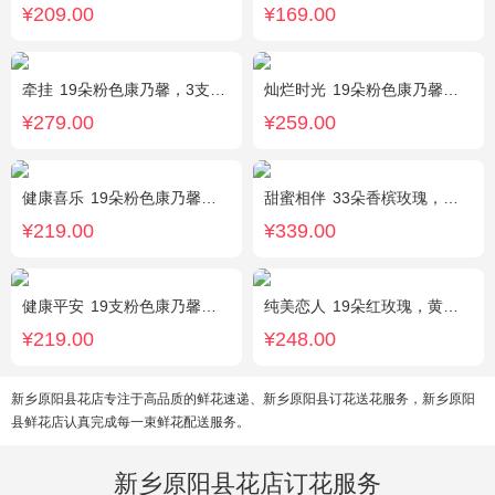
¥209.00
¥169.00
牵挂
19朵粉色康乃馨，3支多头粉百合，黄莺搭配
灿烂时光
19朵粉色康乃馨，2支多头粉百合，桔梗、黄莺搭配
¥279.00
¥259.00
健康喜乐
19朵粉色康乃馨，满天星、绿叶搭配
甜蜜相伴
33朵香槟玫瑰，配花、绿叶搭配
¥219.00
¥339.00
健康平安
19支粉色康乃馨，1支香水百合，搭配适量石竹梅、黄莺。
纯美恋人
19朵红玫瑰，黄莺、满天星、绿叶适量点缀
¥219.00
¥248.00
新乡原阳县花店专注于高品质的鲜花速递、新乡原阳县订花送花服务，新乡原阳
县鲜花店认真完成每一束鲜花配送服务。
新乡原阳县花店订花服务