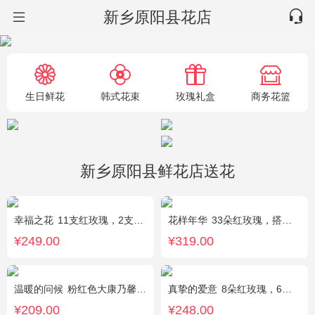
新乡原阳县花店
生日鲜花
韩式花束
玫瑰礼盒
商务花篮
新乡原阳县鲜花店送花
幸福之花
11支红玫瑰，2支多头白香水百合，配草
花样年华
33朵红玫瑰，搭配适量石竹梅外围。
¥249.00
¥319.00
温暖的问候
粉红色大康乃馨8枝，粉色玫瑰6枝，点缀适量黄莺、深山樱和绿叶。
真挚的爱意
8朵红玫瑰，6朵香槟玫瑰，5朵粉玫瑰，叶上黄金点缀。
¥209.00
¥248.00