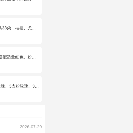
朵，桔梗、尤加利搭配
红色、粉色、白色石竹梅。
瑰），搭配适量黄莺、栀子叶，随机赠送1只可爱小熊。
2026-07-29