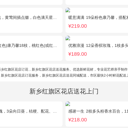
，黄莺间插点缀，白色满天星外围点缀搭配
暖意满满
19朵粉色康乃馨，搭配相
¥219.00
红色(或红色)玫瑰18枝，粉色康乃馨12枝，粉色多头小康乃馨9枝，点缀适量绿叶、叶上黄金等。
优雅浪漫
12朵香槟玫瑰，1枝多
¥189.00
新乡红旗区花店订花，新乡红旗区花店送花服务。优选新鲜花材，专业花艺师亲手制作
。新乡红旗区花店订花服务，新乡红旗区花店送花同城配送，市区最快2小时鲜花配送
新乡红旗区花店送花上门
，3朵向日葵，桔梗、配花、配草搭配
感谢一生
2枝多头粉香水百合，11枝粉康
¥218.00