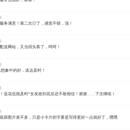
9
服务满意！第二次订了，感觉不错，顶！
0
配送网站，又当回头客了，呵呵！
8
比想象中的好，送达及时！
3
！送花也很及时^女友收到花后还不敢相信！谢谢……下次继续！
8
装跟图片差不多，只是小卡片的字要是写得更好一点就好了，嘿嘿