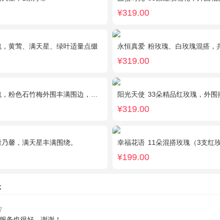
¥319.00
瑰，黄莺、满天星、绿叶适量点缀
永恒真爱
粉玫瑰、白玫瑰混搭，共33
¥319.00
，粉色石竹梅外围丰满围边，黑色丝带搭配
阳光天使
33朵精品红玫瑰，外围搭配适量
¥319.00
康乃馨，满天星丰满围绕。
幸福花语
11朵混搭玫瑰（3支红玫瑰、3支粉玫瑰、3支白玫瑰、2支香槟玫
¥199.00
论
7
服务也很好，谢谢！