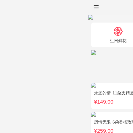
生日鲜花
永远的情
11朵支精
¥149.00
恩情无限
6朵香槟玫瑰，
¥259.00