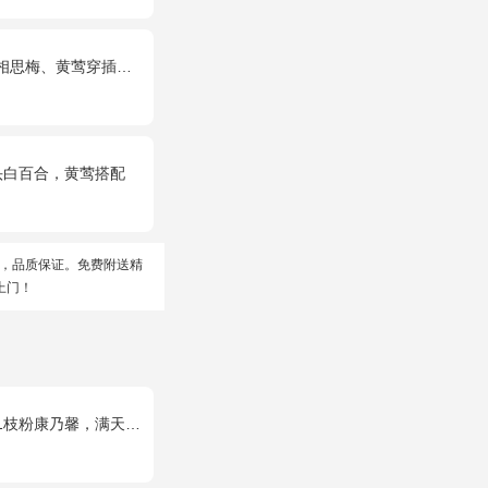
思梅、黄莺穿插点缀。
头白百合，黄莺搭配
，品质保证。免费附送精
上门！
乃馨，满天星+绿叶适量。