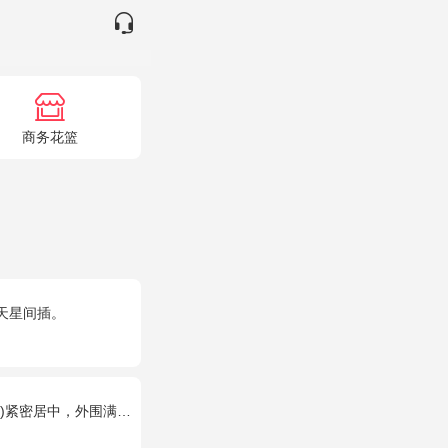
商务花篮
天星间插。
居中，外围满天星丰满环绕。