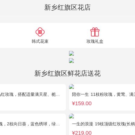
新乡红旗区花店
韩式花束
玫瑰礼盒
新乡红旗区鲜花店送花
品红玫瑰，搭配适量满天星、栀子叶。
陪你一生
11枝粉玫瑰，黄莺、满
¥159.00
2枝向日葵，蓝色绣球，绿色桔梗、绿叶搭配
一生的浪漫
19枝顶级红玫瑰(长柄)紧密
¥219.00