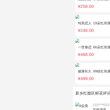
¥258.00
纯美恋人
19朵红玫
¥248.00
一世眷恋
66朵红玫瑰
¥488.00
健康长久
99枝红色
¥499.00
新乡红旗区鲜花评
133****023
花很漂亮，