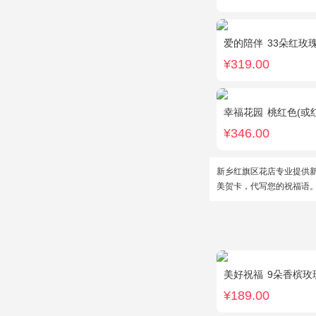
爱的陪伴
33朵红玫瑰
¥319.00
幸福花园
桃红色(或红色)康乃馨18枝，桃
¥346.00
新乡红旗区花店专业提供
美贺卡，代写您的祝福语
美好祝福
9朵香槟玫瑰
¥189.00