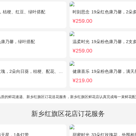
，桔梗、红豆、绿叶搭配
时刻思念
19朵红色康乃馨，2朵多头粉
¥259.00
色康乃馨，绿叶搭配
温柔时光
19朵粉色康乃馨，2支
¥259.00
瑰，2朵向日葵，桔梗、配花、绿叶搭配
健康喜乐
19朵粉色康乃馨，满天
¥219.00
品质的鲜花速递、新乡红旗区订花送花服务，新乡红旗区鲜花店认真完成每一束鲜花配
新乡红旗区花店订花服务
满天星，1条灯带
甜蜜时光
33朵红玫瑰花，外围相思