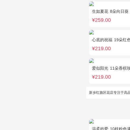
生如夏花
8朵向日葵
¥259.00
心底的祝福
19朵红
¥219.00
爱似阳光
11朵香槟玫
¥219.00
新乡红旗区花店专注于高
温柔的爱
10枝粉色