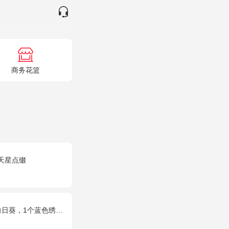
商务花篮
天星点缀
个蓝色绣球，配花、绿叶搭配