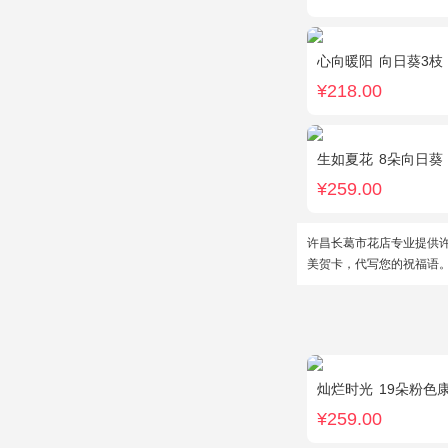
心向暖阳
向日葵3枝，白色
¥218.00
生如夏花
8朵向日葵
¥259.00
许昌长葛市花店专业提供
美贺卡，代写您的祝福语
灿烂时光
19朵粉色康
¥259.00