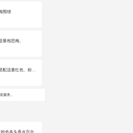
梅围绕
适量相思梅。
红色、粉色、白色石竹梅。
送服务。
多头香水百合，栀子叶适量