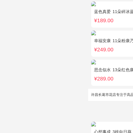
蓝色真爱
11朵碎冰
¥189.00
幸福安康
11朵粉康乃馨
¥249.00
思念似水
13朵红色康乃
¥289.00
许昌长葛市花店专注于高
心想事成
3枝向日葵