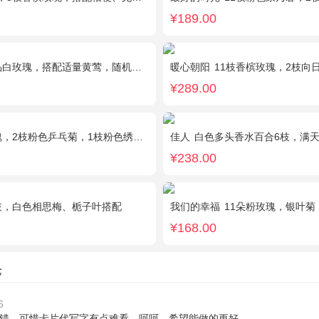
¥189.00
玫瑰，搭配适量黄莺，随机赠送1只可爱小熊。
暖心朝阳
11枝香槟玫瑰，2枝向日葵，多头黄玫
¥289.00
粉色乒乓菊，1枝粉色绣球，银叶菊，粉色满天星，绿叶搭配
佳人
白色多头香水百合6枝，满天星、
¥238.00
枝，白色相思梅、栀子叶搭配
我们的幸福
11朵粉玫瑰，银叶菊
¥168.00
论
6
错，可惜卡片代写字有点难看，呵呵，希望能做的更好。