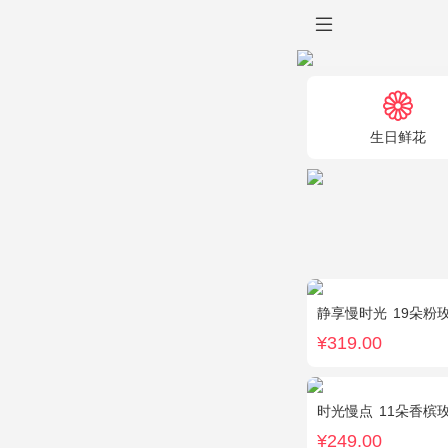
生日鲜花
静享慢时光
19朵粉玫瑰
¥319.00
时光慢点
11朵香槟玫瑰
¥249.00