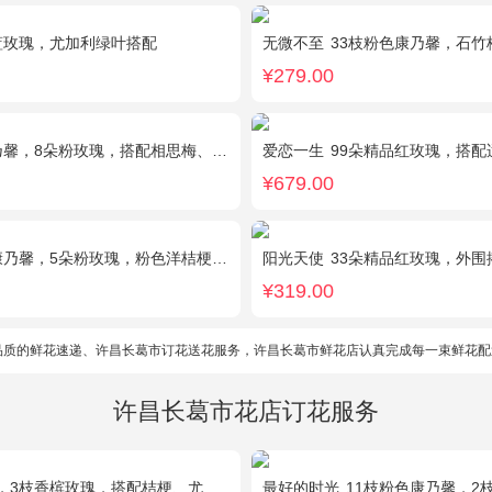
蓝玫瑰，尤加利绿叶搭配
无微不至
33枝粉色康乃馨，石竹
¥279.00
，8朵粉玫瑰，搭配相思梅、黄莺穿插点缀。
爱恋一生
99朵精品红玫瑰，搭配
¥679.00
馨，5朵粉玫瑰，粉色洋桔梗、红豆、尤加利搭配
阳光天使
33朵精品红玫瑰，外围搭配适量
¥319.00
品质的鲜花速递、许昌长葛市订花送花服务，许昌长葛市鲜花店认真完成每一束鲜花配
许昌长葛市花店订花服务
，3枝香槟玫瑰，搭配桔梗、尤加利叶
最好的时光
11枝粉色康乃馨，2枝粉色