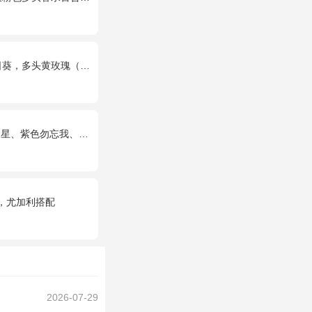
瑰（或类似配材替换）、桔梗搭配
紫色勿忘我、绿叶丰满
，尤加利搭配
2026-07-29