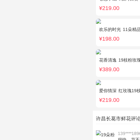
¥219.00
欢乐的时光
11朵精品白
¥198.00
花香清逸
19枝粉玫瑰，2枝
¥389.00
爱你情深
红玫瑰19
¥219.00
许昌长葛市鲜花评
139****189
很快，花不