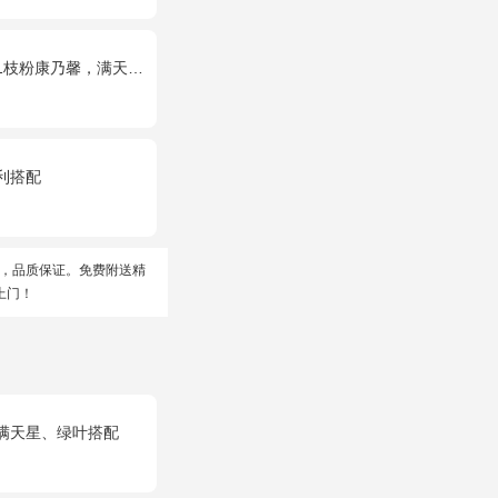
乃馨，满天星+绿叶适量。
利搭配
，品质保证。免费附送精
上门！
、满天星、绿叶搭配