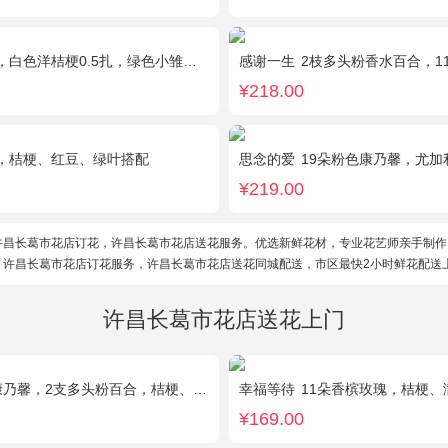
洋桔梗0.5扎，绿色小雏菊2枝，雪柳0.1扎
感谢一生
2枝多头粉香水百合，11枝粉康
¥218.00
，桔梗、红豆、绿叶搭配
思念的爱
19朵粉色康乃馨，尤加
¥219.00
许昌长葛市花店订花，许昌长葛市花店送花服务。优选新鲜花材，专业花艺师亲手制作
。许昌长葛市花店订花服务，许昌长葛市花店送花同城配送，市区最快2小时鲜花配送
许昌长葛市花店送花上门
乃馨，2支多头粉百合，桔梗、黄莺搭配
幸福等待
11朵香槟玫瑰，桔梗
¥169.00