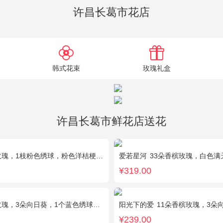
许昌长葛市花店
韩式花束
玫瑰礼盒
许昌长葛市鲜花店送花
，1枝粉色绣球，粉色洋桔梗、白色乒乓菊、尤加利搭配
爱若星河
33朵香槟玫瑰，白色满
¥319.00
，3朵向日葵，1个蓝色绣球，桔梗、绿叶搭配
阳光下的爱
11朵香槟玫瑰，3朵向日葵，1
¥239.00