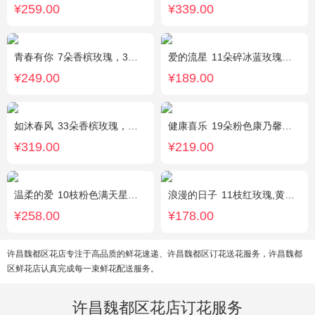
¥259.00
¥339.00
青春有你
7朵香槟玫瑰，3朵向日葵，一个绣球，桔梗、配花、配草搭配
爱的流星
11朵碎冰蓝玫瑰，尤加利绿叶搭配
¥249.00
¥189.00
如沐春风
33朵香槟玫瑰，绿叶搭配
健康喜乐
19朵粉色康乃馨，满天星、绿叶搭配
¥319.00
¥219.00
温柔的爱
10枝粉色满天星，1条灯带
浪漫的日子
11枝红玫瑰,黄莺、满天星适量搭配。
¥258.00
¥178.00
许昌魏都区花店专注于高品质的鲜花速递、许昌魏都区订花送花服务，许昌魏都
区鲜花店认真完成每一束鲜花配送服务。
许昌魏都区花店订花服务