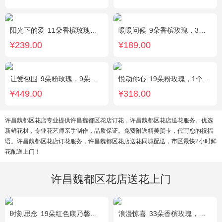
阳光下的爱
11朵香槟玫瑰，3朵向日葵，1个蓝色绣球，配花、绿叶搭配
暖暖问候
9朵香槟玫瑰，3朵向日葵，满天星、绿叶搭配
¥239.00
¥189.00
让爱包围
9朵粉玫瑰，9朵红玫瑰，7朵白玫瑰，7朵蓝玫瑰，7朵香槟玫瑰，满天星和绿草丰满外围，随机赠送两只公仔
悦动你心
19朵粉玫瑰，1个粉色绣球，2个白色乒乓菊，粉色桔梗、尤加利间插丰满
¥449.00
¥318.00
许昌魏都区花店专业提供许昌魏都区花店订花，许昌魏都区花店送花服务。优选
新鲜花材，专业花艺师亲手制作，品质保证。免费附送精美贺卡，代写您的祝福
语。许昌魏都区花店订花服务，许昌魏都区花店送花同城配送，市区最快2小时鲜
花配送上门！
许昌魏都区花店送花上门
时刻思念
19朵红色康乃馨，2朵多头粉百合，满天星、绿叶搭配
浪漫惊喜
33朵香槟玫瑰，白桔梗、尤加利间插