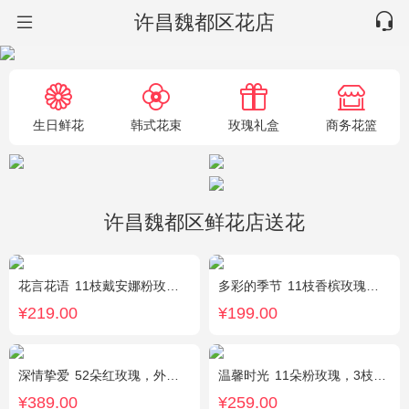
许昌魏都区花店
生日鲜花
韩式花束
玫瑰礼盒
商务花篮
许昌魏都区鲜花店送花
花言花语
11枝戴安娜粉玫瑰，2枝多头白百合，白色相思梅、栀子叶搭配
多彩的季节
11枝香槟玫瑰，2枝多头白百合，栀子叶搭配
¥219.00
¥199.00
深情挚爱
52朵红玫瑰，外围相思梅
温馨时光
11朵粉玫瑰，3枝多头粉百合，黄莺搭配
¥389.00
¥259.00