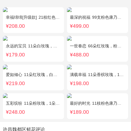
幸福绵绵[升级款]
21枝红色康乃馨，加拿大黄莺，满天星间插丰满
最深的祝福
99支粉色康乃馨，搭配绿叶、黄莺。
¥208.00
¥499.00
永远的宝贝
11朵白玫瑰，搭配适量紫色勿忘我、黄莺、栀子叶间插。
一世眷恋
66朵红玫瑰，粉色石竹梅外围丰满围边，黑色丝带搭配
¥179.00
¥488.00
爱如倾心
11朵红玫瑰，白色满天星间插，一条灯带，一对小熊、黄莺或尤加利叶搭配
满载幸福
11朵香槟玫瑰，1支白色多头香水百合，搭配桔梗、黄莺。
¥219.00
¥198.00
五彩缤纷
11朵粉玫瑰，1朵粉绣球，白色乒乓菊，桔梗、绿叶搭配
最好的时光
11枝粉色康乃馨，2枝粉色多头香水百合，栀子叶适量
¥248.00
¥189.00
许昌魏都区鲜花评论