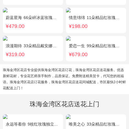
蔚蓝星海
66朵碎冰蓝玫瑰，外围满天星环绕
情意绵绵
11朵精品红玫瑰，搭配相思梅、黄莺，随机赠送一对小熊。
¥479.00
¥198.00
浪漫期待
33朵精品戴安娜粉玫瑰，叶上黄金适量搭配。
爱恋一生
99朵精品红玫瑰，搭配适量相思梅。
¥319.00
¥679.00
珠海金湾区花店专业提供珠海金湾区花店订花，珠海金湾区花店送花服务。优选
新鲜花材，专业花艺师亲手制作，品质保证。免费附送精美贺卡，代写您的祝福
语。珠海金湾区花店订花服务，珠海金湾区花店送花同城配送，市区最快2小时鲜
花配送上门！
珠海金湾区花店送花上门
永远等着你
9枝红玫瑰独立包装，黄英丰满。
唯美之心
33朵精品红玫瑰，搭配适量相思梅。