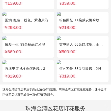
¥139.00
¥339.00
圆满
红色、粉色、紫边康乃馨共16枝，红玫瑰7枝，粉色多头香水百合2枝，粉桔梗、叶上黄金、绿叶搭配。（如紫边康乃馨缺货，默认用其他颜色替代）
粉色回忆
11朵戴安娜粉玫瑰，尤加利间插，丰满搭配绿叶
¥298.00
¥218.00
臻爱一生
99朵精品红玫瑰
雾中情人
66朵红玫瑰，王冠，灯带
¥669.00
¥509.00
祝愿安康
6枝香槟玫瑰，3枝向日葵，2枝多头白色百合
恒久挚爱
33朵红玫瑰，2只可爱小熊，相思豆搭配
¥319.00
¥319.00
珠海金湾区花店专注于高品质的鲜花速递、珠海金湾区订花送花服务，珠海金湾
区鲜花店认真完成每一束鲜花配送服务。
珠海金湾区花店订花服务