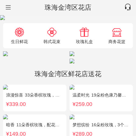
珠海金湾区花店
生日鲜花
韩式花束
玫瑰礼盒
商务花篮
珠海金湾区鲜花店送花
浪漫惊喜
33朵香槟玫瑰，白桔梗、尤加利间插
温柔时光
19朵粉色康乃馨，2支多头粉百合，黄莺搭配
¥339.00
¥259.00
暗香
11朵香槟玫瑰，配花、绿叶搭配
梦想缤纷
16朵粉玫瑰，3个白色乒乓菊，一个紫色绣球，紫色桔梗、绿叶搭配
¥149.00
¥289.00