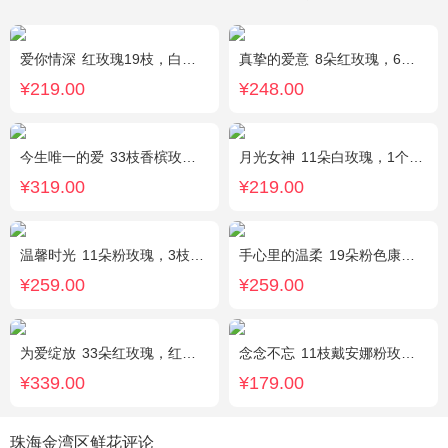
爱你情深
红玫瑰19枝，白色相思梅、栀子叶搭配
真挚的爱意
8朵红玫瑰，6朵香槟玫瑰，5朵粉玫瑰，叶上黄金点缀。
¥219.00
¥248.00
今生唯一的爱
33枝香槟玫瑰，黄莺、满天星丰满，随机赠送2只小熊。
月光女神
11朵白玫瑰，1个蓝色绣球，桔梗搭配
¥319.00
¥219.00
温馨时光
11朵粉玫瑰，3枝多头粉百合，黄莺搭配
手心里的温柔
19朵粉色康乃馨，5朵粉玫瑰，绿叶搭配
¥259.00
¥259.00
为爱绽放
33朵红玫瑰，红豆、尤加利绿叶搭配
念念不忘
11枝戴安娜粉玫瑰，1枝多头百合，满天星、栀子叶
¥339.00
¥179.00
珠海金湾区鲜花评论