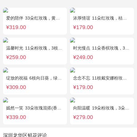
爱的陪伴
33朵红玫瑰，黄莺间插点缀，白色满天星外围点缀搭配
浓厚情谊
11朵红玫瑰，桔梗、红豆、绿叶搭配
¥319.00
¥179.00
温馨时光
11朵粉玫瑰，3枝多头粉百合，黄莺搭配
时光慢点
11朵香槟玫瑰，3朵向日葵，1个蓝色绣球，桔梗、绿叶搭配
¥259.00
¥249.00
绽放的祝福
6枝向日葵，绿色桔梗、尤加利搭配
念念不忘
11枝戴安娜粉玫瑰，1枝多头百合，满天星、栀子叶
¥309.00
¥179.00
嫣然一笑
33朵玫瑰混搭(香槟玫瑰+红玫瑰)，桔梗、配花、绿叶
向阳温暖
19朵粉玫瑰，3朵向日葵，绿叶搭配
¥339.00
¥279.00
深圳龙华区鲜花评论