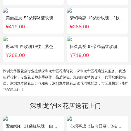
美丽星辰
52朵碎冰蓝玫瑰
梦幻粉恋
19朵粉玫瑰，2枝白色香水百合、尤加利叶搭配
¥419.00
¥288.00
愿幸福
白玫瑰19枝，紫色勿忘我围绕。
恒久真爱
99朵精品红玫瑰，粉色相思梅丰满围边，搭配皇冠、黑色缎带装饰
¥268.00
¥719.00
深圳龙华区花店专业提供深圳龙华区花店订花，深圳龙华区花店送花服务。优选
新鲜花材，专业花艺师亲手制作，品质保证。免费附送精美贺卡，代写您的祝福
语。深圳龙华区花店订花服务，深圳龙华区花店送花同城配送，市区最快2小时鲜
花配送上门！
深圳龙华区花店送花上门
爱如倾心
11朵红玫瑰，白色满天星间插，一条灯带，一对小熊、黄莺或尤加利叶搭配
心想事成
3枝向日葵，3枝香槟玫瑰，搭配桔梗、尤加利叶