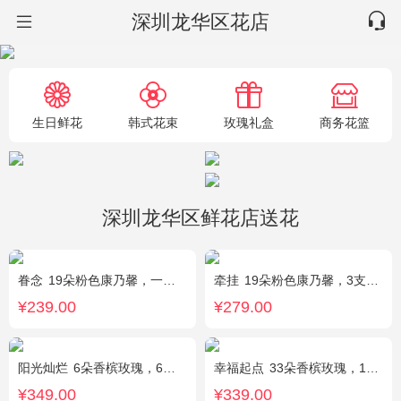
深圳龙华区花店
生日鲜花
韩式花束
玫瑰礼盒
商务花篮
深圳龙华区鲜花店送花
眷念
19朵粉色康乃馨，一条灯带，满天星、绿叶搭配
牵挂
19朵粉色康乃馨，3支多头粉百合，黄莺搭配
¥239.00
¥279.00
阳光灿烂
6朵香槟玫瑰，6朵粉玫瑰，3朵向日葵，2枝多头白百合，1枝多头粉百合，绿叶
幸福起点
33朵香槟玫瑰，1条灯带，满天星、绿叶搭配
¥349.00
¥339.00