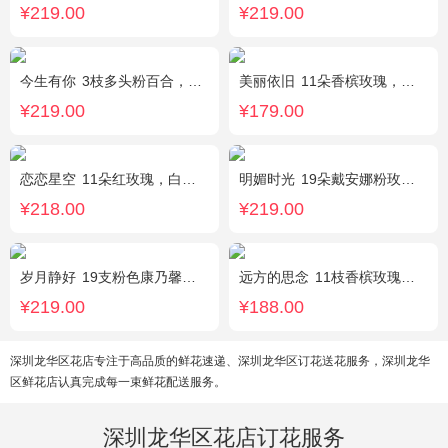
¥219.00
¥219.00
今生有你
3枝多头粉百合，5枝红玫瑰，点缀情人草叶材作成精美的 花瓶花插
美丽依旧
11朵香槟玫瑰，搭配石竹梅间插。
¥219.00
¥179.00
恋恋星空
11朵红玫瑰，白色满天星丰满搭配，红豆点缀，一条灯带，搭配2只小熊
明媚时光
19朵戴安娜粉玫瑰，尤加利丰满间插，粉色满天星点缀
¥218.00
¥219.00
岁月静好
19支粉色康乃馨，1枝白色多头百合，搭配满天星、黄莺装饰。
远方的思念
11枝香槟玫瑰单独包装，绿叶丰满。
¥219.00
¥188.00
深圳龙华区花店专注于高品质的鲜花速递、深圳龙华区订花送花服务，深圳龙华
区鲜花店认真完成每一束鲜花配送服务。
深圳龙华区花店订花服务