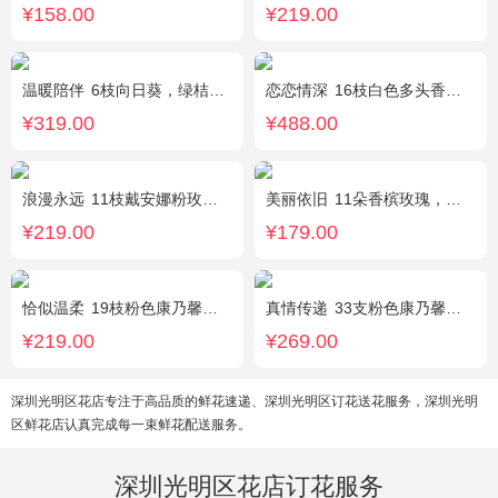
¥158.00
¥219.00
温暖陪伴
6枝向日葵，绿桔梗丰满，栀子叶搭配
恋恋情深
16枝白色多头香水百合，黄莺点缀。
¥319.00
¥488.00
浪漫永远
11枝戴安娜粉玫瑰，1枝浅蓝色绣球，浅紫洋桔梗、栀子叶搭配
美丽依旧
11朵香槟玫瑰，搭配石竹梅间插。
¥219.00
¥179.00
恰似温柔
19枝粉色康乃馨，搭配适量情人草、尤加利叶
真情传递
33支粉色康乃馨，搭配黄莺、满天星。
¥219.00
¥269.00
深圳光明区花店专注于高品质的鲜花速递、深圳光明区订花送花服务，深圳光明
区鲜花店认真完成每一束鲜花配送服务。
深圳光明区花店订花服务