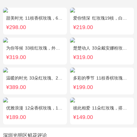
甜美时光
11枝香槟玫瑰，6枝多头白百合，搭配适量尤加利叶装饰
爱你情深
红玫瑰19枝，白色相思梅、栀子叶搭配
¥298.00
¥219.00
为你等候
33枝红玫瑰，外围满天星和黄莺，随机赠送两只公仔
楚楚动人
33朵戴安娜粉玫瑰，相思梅搭配
¥319.00
¥319.00
温暖的时光
33朵红玫瑰、2枝多头粉百合，搭配适量黄莺草、栀子叶间插。
多彩的季节
11枝香槟玫瑰，2枝多头白百合，栀子叶搭配
¥389.00
¥199.00
优雅浪漫
12朵香槟玫瑰，1枝多头白百合，黄莺搭配
彼此相爱
11朵红玫瑰，搭配适量满天星、叶上黄金。
¥189.00
¥149.00
深圳光明区鲜花评论