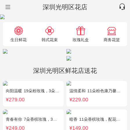
深圳光明区花店
生日鲜花
韩式花束
玫瑰礼盒
商务花篮
深圳光明区鲜花店送花
向阳温暖
19朵粉玫瑰，3朵向日葵，绿叶搭配
温情柔和
11朵粉色康乃馨，8朵粉玫瑰，搭配桔梗
¥279.00
¥229.00
青春有你
7朵香槟玫瑰，3朵向日葵，一个绣球，桔梗、配花、配草搭配
暗香
11朵香槟玫瑰，配花、绿叶搭配
¥249.00
¥149.00