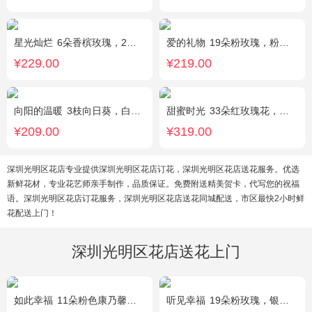
星光灿烂
6朵香槟玫瑰，2朵向日葵，1个蓝色绣球，桔梗、小花、绿叶搭配
爱的礼物
19朵粉玫瑰，粉色满天星搭配
¥229.00
¥219.00
向阳的温暖
3枝向日葵，白色洋桔梗、绿叶搭配
甜蜜时光
33朵红玫瑰花，外围相思梅配花，黑色饰条环绕
¥209.00
¥319.00
深圳光明区花店专业提供深圳光明区花店订花，深圳光明区花店送花服务。优选
新鲜花材，专业花艺师亲手制作，品质保证。免费附送精美贺卡，代写您的祝福
语。深圳光明区花店订花服务，深圳光明区花店送花同城配送，市区最快2小时鲜
花配送上门！
深圳光明区花店送花上门
如此幸福
11朵粉色康乃馨，黄莺、满天星搭配。
听见幸福
19朵粉玫瑰，银叶菊间插，搭配满天星