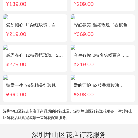
¥139.00
¥209.00
爱如倾心
11朵红玫瑰，白色满天星间插，一条灯带，一对小熊、黄莺或尤加利叶搭配
彩虹微笑
混搭玫瑰（香槟色，紫色，白色，戴安娜粉色）共52朵，相思梅、桔梗配花
¥219.00
¥369.00
感恩在心
12枝香槟玫瑰，2枝向日葵，搭配白色满天星、尤加利叶
今生有你
3枝多头粉百合，5枝红玫瑰，点缀情人草叶材作成精美的 花瓶花插
¥279.00
¥219.00
臻爱一生
99朵精品红玫瑰
爱的守护
52枝香槟玫瑰，外围桔梗
¥669.00
¥398.00
深圳坪山区花店专注于高品质的鲜花速递、深圳坪山区订花送花服务，深圳坪山
区鲜花店认真完成每一束鲜花配送服务。
深圳坪山区花店订花服务