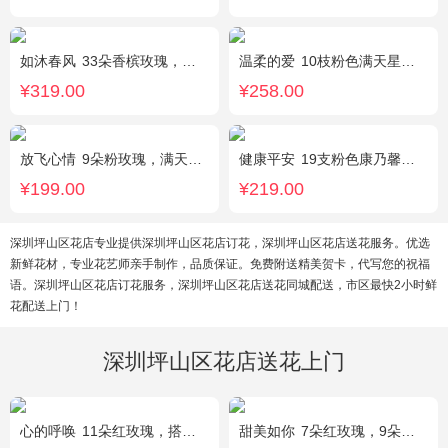
如沐春风
33朵香槟玫瑰，绿叶搭配
温柔的爱
10枝粉色满天星，1条灯带
¥319.00
¥258.00
放飞心情
9朵粉玫瑰，满天星、栀子叶适量
健康平安
19支粉色康乃馨，1支香水百合，搭配适量石竹梅、黄莺。
¥199.00
¥219.00
深圳坪山区花店专业提供深圳坪山区花店订花，深圳坪山区花店送花服务。优选
新鲜花材，专业花艺师亲手制作，品质保证。免费附送精美贺卡，代写您的祝福
语。深圳坪山区花店订花服务，深圳坪山区花店送花同城配送，市区最快2小时鲜
花配送上门！
深圳坪山区花店送花上门
心的呼唤
11朵红玫瑰，搭配适量黄莺间插。
甜美如你
7朵红玫瑰，9朵戴安娜粉玫瑰，白色满天星丰满间插，尤加利搭配