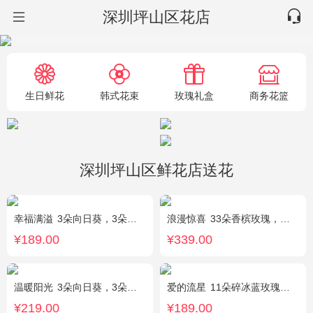
深圳坪山区花店
生日鲜花
韩式花束
玫瑰礼盒
商务花篮
深圳坪山区鲜花店送花
幸福满溢
3朵向日葵，3朵香槟玫瑰，配花、绿叶搭配
浪漫惊喜
33朵香槟玫瑰，白桔梗、尤加利间插
¥189.00
¥339.00
温暖阳光
3朵向日葵，3朵香槟玫瑰，1枝多头白百合，配花、配草搭配
爱的流星
11朵碎冰蓝玫瑰，尤加利绿叶搭配
¥219.00
¥189.00