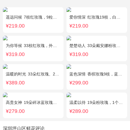
遥远问候
7枝红玫瑰，9粒巧克力，2只可爱小熊，满天星、绿叶周围点缀；巧克力选择高端品牌（德芙、金莎、费列罗等），具体以当地市场为准，小熊以实物为准。
爱你情深
红玫瑰19枝，白色相思梅、栀子叶搭配
¥219.00
¥219.00
为你等候
33枝红玫瑰，外围满天星和黄莺，随机赠送两只公仔
楚楚动人
33朵戴安娜粉玫瑰，相思梅搭配
¥319.00
¥319.00
温暖的时光
33朵红玫瑰、2枝多头粉百合，搭配适量黄莺草、栀子叶间插。
蓝色深情
香槟玫瑰9枝，蓝绣球1枝，向日葵3枝，白色洋桔梗、大叶尤加利搭配
¥389.00
¥299.00
高贵女神
19朵碎冰蓝玫瑰，绿叶搭配
温柔以待
19朵粉玫瑰，1个粉色绣球，1枝多头白百合，桔梗、满天星、绿叶搭配
¥279.00
¥289.00
深圳坪山区鲜花评论