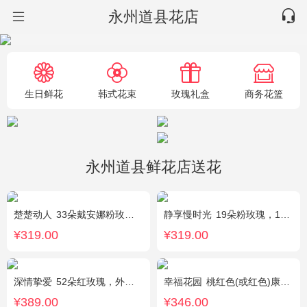
永州道县花店
生日鲜花
韩式花束
玫瑰礼盒
商务花篮
永州道县鲜花店送花
楚楚动人
33朵戴安娜粉玫瑰，相思梅搭配
静享慢时光
19朵粉玫瑰，1枝粉色绣球，粉色洋桔梗、白色乒乓菊、尤加利搭配
¥319.00
¥319.00
深情挚爱
52朵红玫瑰，外围相思梅
幸福花园
桃红色(或红色)康乃馨18枝，桃红色(或红色)玫瑰18枝，粉色康乃馨12枝，粉色多头小康乃馨9枝，点缀适量绿叶、叶上黄金等。
¥389.00
¥346.00