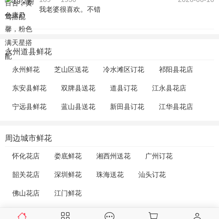
我老婆很喜欢。不错
永州道县鲜花
永州鲜花
芝山区送花
冷水滩区订花
祁阳县花店
东安县鲜花
双牌县送花
道县订花
江永县花店
宁远县鲜花
蓝山县送花
新田县订花
江华县花店
周边城市鲜花
怀化花店
娄底鲜花
湘西州送花
广州订花
韶关花店
深圳鲜花
珠海送花
汕头订花
佛山花店
江门鲜花