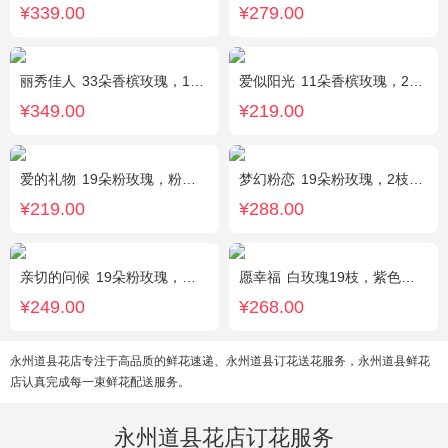
¥339.00
¥279.00
丽秀佳人
33朵香槟玫瑰，1条灯带，桔梗、绿叶搭配
爱似阳光
11朵香槟玫瑰，2朵向日葵，桔梗、配花、绿叶搭配
¥349.00
¥219.00
爱的礼物
19朵粉玫瑰，粉色满天星搭配
梦幻粉恋
19朵粉玫瑰，2枝白色香水百合、尤加利叶搭配
¥219.00
¥288.00
亲切的问候
19朵粉玫瑰，叶上黄金点缀。
愿幸福
白玫瑰19枝，紫色勿忘我围绕。
¥249.00
¥268.00
永州道县花店专注于高品质的鲜花速递、永州道县订花送花服务，永州道县鲜花
店认真完成每一束鲜花配送服务。
永州道县花店订花服务