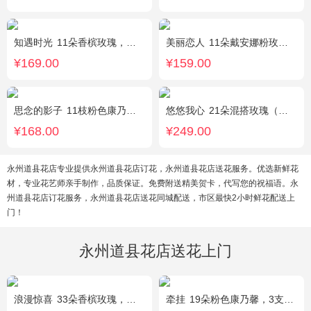
知遇时光
11朵香槟玫瑰，白桔梗、尤加利、满天星间插
美丽恋人
11朵戴安娜粉玫瑰，粉色满天星、尤加利绿叶搭配
¥169.00
¥159.00
思念的影子
11枝粉色康乃馨，黄莺、勿忘我间插点缀
悠悠我心
21朵混搭玫瑰（粉玫瑰+紫玫瑰），绿叶搭配
¥168.00
¥249.00
永州道县花店专业提供永州道县花店订花，永州道县花店送花服务。优选新鲜花
材，专业花艺师亲手制作，品质保证。免费附送精美贺卡，代写您的祝福语。永
州道县花店订花服务，永州道县花店送花同城配送，市区最快2小时鲜花配送上
门！
永州道县花店送花上门
浪漫惊喜
33朵香槟玫瑰，白桔梗、尤加利间插
牵挂
19朵粉色康乃馨，3支多头粉百合，黄莺搭配