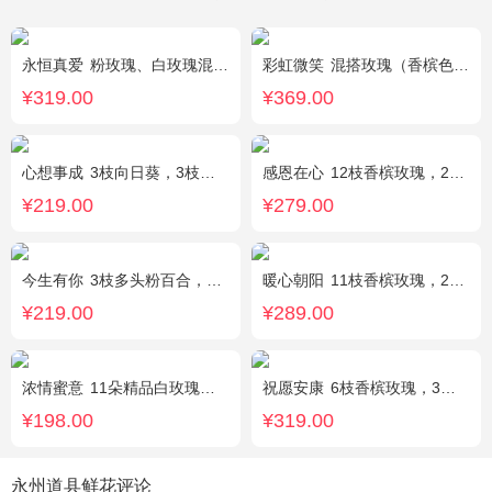
永恒真爱
粉玫瑰、白玫瑰混搭，共33朵，桔梗、尤加利搭配
彩虹微笑
混搭玫瑰（香槟色，紫色，白色，戴安娜粉色）共52朵，相思梅、桔梗配花
¥319.00
¥369.00
心想事成
3枝向日葵，3枝香槟玫瑰，搭配桔梗、尤加利叶
感恩在心
12枝香槟玫瑰，2枝向日葵，搭配白色满天星、尤加利叶
¥219.00
¥279.00
今生有你
3枝多头粉百合，5枝红玫瑰，点缀情人草叶材作成精美的 花瓶花插
暖心朝阳
11枝香槟玫瑰，2枝向日葵，多头黄玫瑰（或类似配材替换）、桔梗搭配
¥219.00
¥289.00
浓情蜜意
11朵精品白玫瑰，搭配适量浅绿色洋桔梗、书带草、黄莺。
祝愿安康
6枝香槟玫瑰，3枝向日葵，2枝多头白色百合
¥198.00
¥319.00
永州道县鲜花评论