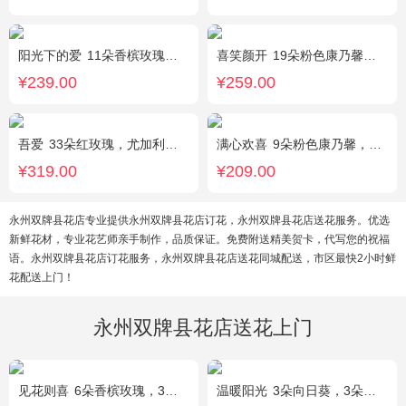
阳光下的爱
11朵香槟玫瑰，3朵向日葵，1个蓝色绣球，配花、绿叶搭配
喜笑颜开
19朵粉色康乃馨，2枝多头白百合，满天星、绿叶搭配
¥239.00
¥259.00
吾爱
33朵红玫瑰，尤加利绿叶搭配
满心欢喜
9朵粉色康乃馨，2朵粉玫瑰，桔梗、满天星、绿叶搭配
¥319.00
¥209.00
永州双牌县花店专业提供永州双牌县花店订花，永州双牌县花店送花服务。优选
新鲜花材，专业花艺师亲手制作，品质保证。免费附送精美贺卡，代写您的祝福
语。永州双牌县花店订花服务，永州双牌县花店送花同城配送，市区最快2小时鲜
花配送上门！
永州双牌县花店送花上门
见花则喜
6朵香槟玫瑰，3朵向日葵，桔梗、绿叶搭配
温暖阳光
3朵向日葵，3朵香槟玫瑰，1枝多头白百合，配花、配草搭配