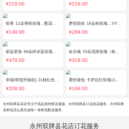
¥219.00
¥219.00
暗香
11朵香槟玫瑰，配花、绿叶搭配
梦想缤纷
16朵粉玫瑰，3个白色乒乓菊，一个紫色绣球，紫色桔梗、绿叶搭配
¥149.00
¥289.00
蔚蓝星海
66朵碎冰蓝玫瑰，外围满天星环绕
欢乐颂
33朵混搭玫瑰（粉玫瑰+香槟玫瑰），白色满天星环绕
¥479.00
¥319.00
幸福绵绵[升级款]
21枝红色康乃馨，加拿大黄莺，满天星间插丰满
爱的喜悦
卡罗拉红玫瑰11枝、白色满天星、尤加利搭配
¥208.00
¥169.00
永州双牌县花店专注于高品质的鲜花速递、永州双牌县订花送花服务，永州双牌
县鲜花店认真完成每一束鲜花配送服务。
永州双牌县花店订花服务