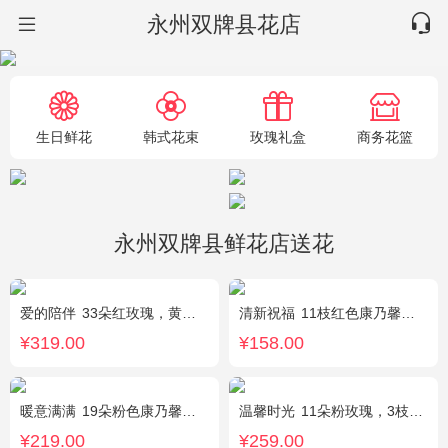
永州双牌县花店
生日鲜花
韩式花束
玫瑰礼盒
商务花篮
永州双牌县鲜花店送花
爱的陪伴
33朵红玫瑰，黄莺间插点缀，白色满天星外围点缀搭配
清新祝福
11枝红色康乃馨，搭配黄莺栀子叶适量
¥319.00
¥158.00
暖意满满
19朵粉色康乃馨，搭配相思梅、黄莺穿插点缀。
温馨时光
11朵粉玫瑰，3枝多头粉百合，黄莺搭配
¥219.00
¥259.00