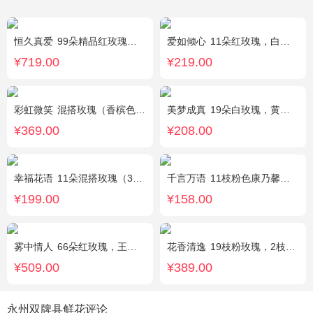
恒久真爱
99朵精品红玫瑰，粉色相思梅丰满围边，搭配皇冠、黑色缎带装饰
爱如倾心
11朵红玫瑰，白色满天星间插，一条灯带，一对小熊、黄莺或尤加利叶搭配
¥719.00
¥219.00
彩虹微笑
混搭玫瑰（香槟色，紫色，白色，戴安娜粉色）共52朵，相思梅、桔梗配花
美梦成真
19朵白玫瑰，黄莺绿叶边围
¥369.00
¥208.00
幸福花语
11朵混搭玫瑰（3支红玫瑰、3支粉玫瑰、3支白玫瑰、2支香槟玫瑰），搭配适量黄莺、栀子叶，随机赠送1只可爱小熊。
千言万语
11枝粉色康乃馨，栀子叶间插丰满
¥199.00
¥158.00
雾中情人
66朵红玫瑰，王冠，灯带
花香清逸
19枝粉玫瑰，2枝粉色乒乓菊，1枝粉色绣球，银叶菊，粉色满天星，绿叶搭配
¥509.00
¥389.00
永州双牌县鲜花评论