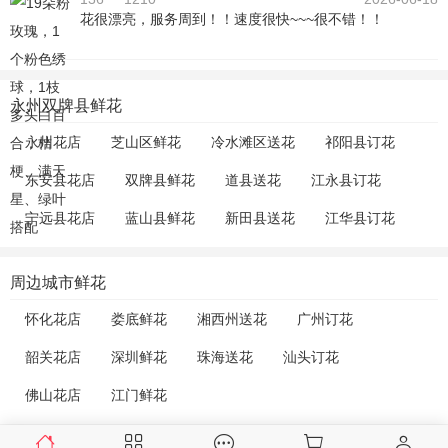
花很漂亮，服务周到！！速度很快~~~很不错！！
永州双牌县鲜花
永州花店
芝山区鲜花
冷水滩区送花
祁阳县订花
东安县花店
双牌县鲜花
道县送花
江永县订花
宁远县花店
蓝山县鲜花
新田县送花
江华县订花
周边城市鲜花
怀化花店
娄底鲜花
湘西州送花
广州订花
韶关花店
深圳鲜花
珠海送花
汕头订花
佛山花店
江门鲜花