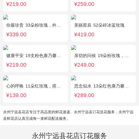
¥219.00
¥259.00
你最珍贵
33朵粉玫瑰，外围满天星
美丽星辰
52朵碎冰蓝玫瑰
¥339.00
¥419.00
健康平安
19支粉色康乃馨，1支香水百合，搭配适量石竹梅、黄莺。
亲切的问候
19朵粉玫瑰，叶上黄金点缀。
¥219.00
¥249.00
心的呼唤
11朵红玫瑰，搭配适量黄莺间插。
思念似水
13朵红色康乃馨，5朵粉玫瑰，粉色洋桔梗、红豆、尤加利搭配
¥139.00
¥289.00
永州宁远县花店专注于高品质的鲜花速递、永州宁远县订花送花服务，永州宁远
县鲜花店认真完成每一束鲜花配送服务。
永州宁远县花店订花服务