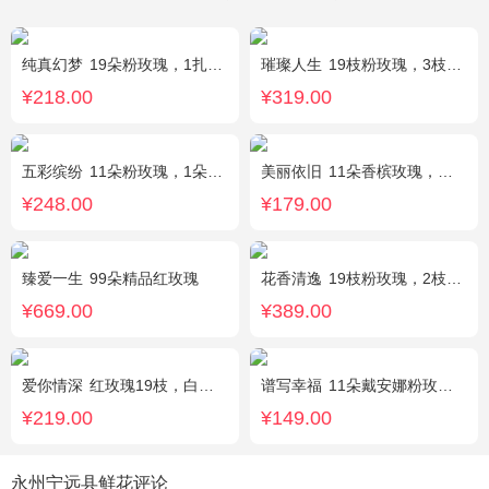
纯真幻梦
19朵粉玫瑰，1扎满天星间插丰满
璀璨人生
19枝粉玫瑰，3枝向日葵，绿叶搭配
¥218.00
¥319.00
五彩缤纷
11朵粉玫瑰，1朵粉绣球，白色乒乓菊，桔梗、绿叶搭配
美丽依旧
11朵香槟玫瑰，搭配石竹梅间插。
¥248.00
¥179.00
臻爱一生
99朵精品红玫瑰
花香清逸
19枝粉玫瑰，2枝粉色乒乓菊，1枝粉色绣球，银叶菊，粉色满天星，绿叶搭配
¥669.00
¥389.00
爱你情深
红玫瑰19枝，白色相思梅、栀子叶搭配
谱写幸福
11朵戴安娜粉玫瑰，搭配适量情人草装饰
¥219.00
¥149.00
永州宁远县鲜花评论