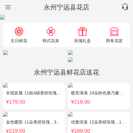
永州宁远县花店
生日鲜花
韩式花束
玫瑰礼盒
商务花篮
永州宁远县鲜花店送花
非我莫属
11枝A级香槟玫瑰，间插黄英、满天星，另加2只可爱小熊公仔（小熊以实物为准）。
暖意满满
19朵粉色康乃馨，搭配相思梅、黄莺穿插点缀。
¥179.00
¥219.00
金色暖阳
11朵香槟玫瑰，3朵向日葵，桔梗、满天星混搭
优雅浪漫
12朵香槟玫瑰，1枝多头白百合，黄莺搭配
¥219.00
¥189.00