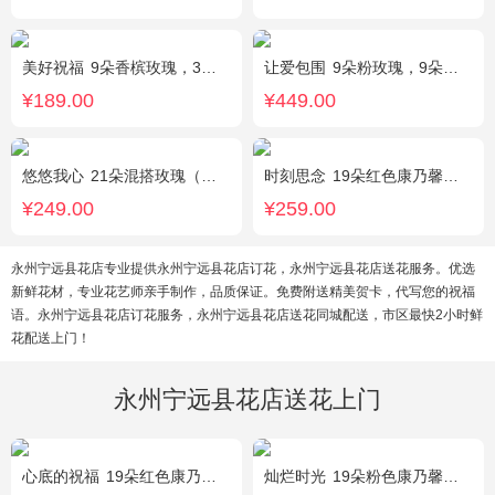
美好祝福
9朵香槟玫瑰，3朵向日葵，桔梗、配花、配草搭配
让爱包围
9朵粉玫瑰，9朵红玫瑰，7朵白玫瑰，7朵蓝玫瑰，7朵香槟玫瑰，满天星和绿草丰满外围，随机赠送两只公仔
¥189.00
¥449.00
悠悠我心
21朵混搭玫瑰（粉玫瑰+紫玫瑰），绿叶搭配
时刻思念
19朵红色康乃馨，2朵多头粉百合，满天星、绿叶搭配
¥249.00
¥259.00
永州宁远县花店专业提供永州宁远县花店订花，永州宁远县花店送花服务。优选
新鲜花材，专业花艺师亲手制作，品质保证。免费附送精美贺卡，代写您的祝福
语。永州宁远县花店订花服务，永州宁远县花店送花同城配送，市区最快2小时鲜
花配送上门！
永州宁远县花店送花上门
心底的祝福
19朵红色康乃馨，绿叶搭配
灿烂时光
19朵粉色康乃馨，2支多头粉百合，桔梗、黄莺搭配