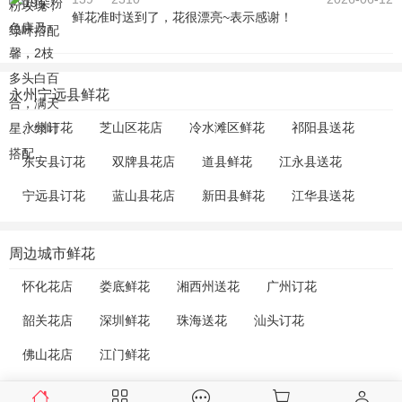
鲜花准时送到了，花很漂亮~表示感谢！
永州宁远县鲜花
永州订花
芝山区花店
冷水滩区鲜花
祁阳县送花
东安县订花
双牌县花店
道县鲜花
江永县送花
宁远县订花
蓝山县花店
新田县鲜花
江华县送花
周边城市鲜花
怀化花店
娄底鲜花
湘西州送花
广州订花
韶关花店
深圳鲜花
珠海送花
汕头订花
佛山花店
江门鲜花